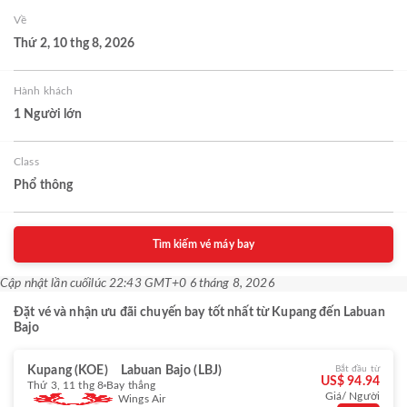
Về
Thứ 2, 10 thg 8, 2026
Hành khách
1 Người lớn
Class
Phổ thông
Tìm kiếm vé máy bay
Cập nhật lần cuối
lúc 22:43 GMT+0 6 tháng 8, 2026
Đặt vé và nhận ưu đãi chuyến bay tốt nhất từ Kupang đến Labuan
Bajo
Kupang (KOE)
Labuan Bajo (LBJ)
Bắt đầu từ
US$ 94.94
Thứ 3, 11 thg 8
Bay thẳng
Giá/ Người
Wings Air