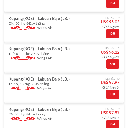
Đặt
Kupang (KOE)
Labuan Bajo (LBJ)
Bắt đầu từ
US$ 95.03
CN, 30 thg 8
Bay thẳng
Giá/ Người
Wings Air
Đặt
Kupang (KOE)
Labuan Bajo (LBJ)
Bắt đầu từ
US$ 96.12
Thứ 6, 11 thg 9
Bay thẳng
Giá/ Người
Wings Air
Đặt
Kupang (KOE)
Labuan Bajo (LBJ)
Bắt đầu từ
US$ 97.97
Thứ 5, 13 thg 8
Bay thẳng
Giá/ Người
Wings Air
Đặt
Kupang (KOE)
Labuan Bajo (LBJ)
Bắt đầu từ
US$ 97.97
CN, 23 thg 8
Bay thẳng
Giá/ Người
Wings Air
Đặt