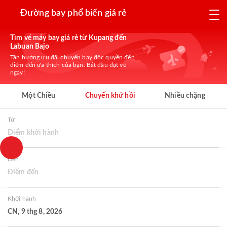
Đường bay phổ biến giá rẻ
Tìm vé máy bay giá rẻ từ Kupang đến
Labuan Bajo
Tận hưởng ưu đãi chuyến bay độc quyền đến
điểm đến ưa thích của bạn. Bắt đầu đặt vé
ngay!
Một Chiều
Chuyến khứ hồi
Nhiều chặng
Từ
Điểm khởi hành
Đến
Điểm đến
Khởi hành
CN, 9 thg 8, 2026