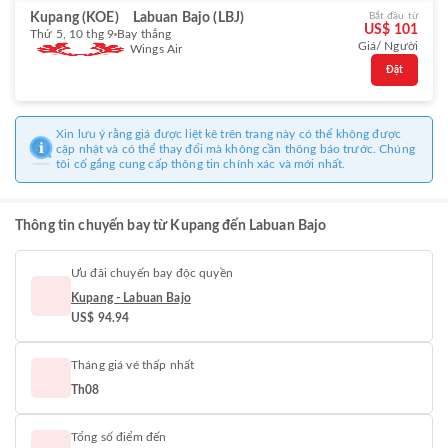
Kupang (KOE)
Labuan Bajo (LBJ)
Bắt đầu từ
US$ 101
Thứ 5, 10 thg 9
Bay thẳng
Giá/ Người
Wings Air
Đặt
Xin lưu ý rằng giá được liệt kê trên trang này có thể không được
cập nhật và có thể thay đổi mà không cần thông báo trước. Chúng
tôi cố gắng cung cấp thông tin chính xác và mới nhất.
Thông tin chuyến bay từ Kupang đến Labuan Bajo
Ưu đãi chuyến bay độc quyền
Kupang - Labuan Bajo
US$ 94.94
Tháng giá vé thấp nhất
Th08
Tổng số điểm đến