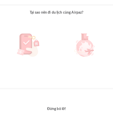
Tại sao nên đi du lịch cùng Airpaz?
Đừng bỏ lỡ!