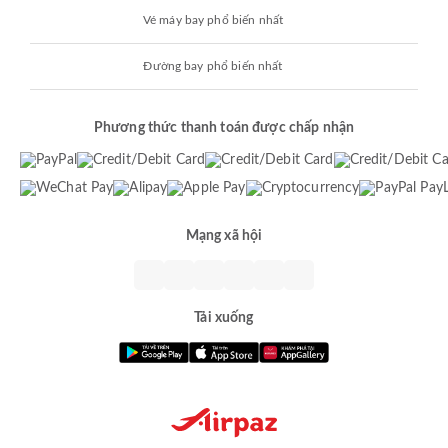
Vé máy bay phổ biến nhất
Đường bay phổ biến nhất
Phương thức thanh toán được chấp nhận
Mạng xã hội
Tải xuống