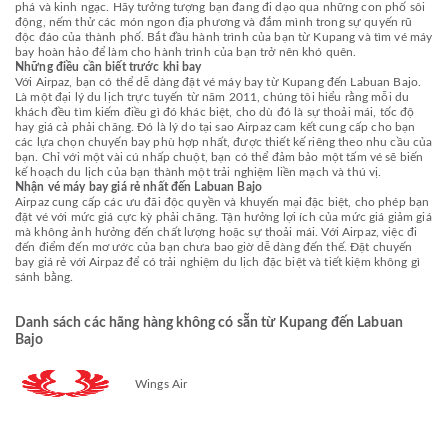
phá và kinh ngạc. Hãy tưởng tượng bạn đang đi dạo qua những con phố sôi
động, nếm thử các món ngon địa phương và đắm mình trong sự quyến rũ
độc đáo của thành phố. Bắt đầu hành trình của bạn từ Kupang và tìm vé máy
bay hoàn hảo để làm cho hành trình của bạn trở nên khó quên.
Những điều cần biết trước khi bay
Với Airpaz, bạn có thể dễ dàng đặt vé máy bay từ Kupang đến Labuan Bajo.
Là một đại lý du lịch trực tuyến từ năm 2011, chúng tôi hiểu rằng mỗi du
khách đều tìm kiếm điều gì đó khác biệt, cho dù đó là sự thoải mái, tốc độ
hay giá cả phải chăng. Đó là lý do tại sao Airpaz cam kết cung cấp cho bạn
các lựa chọn chuyến bay phù hợp nhất, được thiết kế riêng theo nhu cầu của
bạn. Chỉ với một vài cú nhấp chuột, bạn có thể đảm bảo một tấm vé sẽ biến
kế hoạch du lịch của bạn thành một trải nghiệm liền mạch và thú vị.
Nhận vé máy bay giá rẻ nhất đến Labuan Bajo
Airpaz cung cấp các ưu đãi độc quyền và khuyến mại đặc biệt, cho phép bạn
đặt vé với mức giá cực kỳ phải chăng. Tận hưởng lợi ích của mức giá giảm giá
mà không ảnh hưởng đến chất lượng hoặc sự thoải mái. Với Airpaz, việc đi
đến điểm đến mơ ước của bạn chưa bao giờ dễ dàng đến thế. Đặt chuyến
bay giá rẻ với Airpaz để có trải nghiệm du lịch đặc biệt và tiết kiệm không gì
sánh bằng.
Danh sách các hãng hàng không có sẵn từ Kupang đến Labuan
Bajo
Wings Air