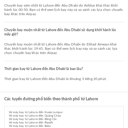
Chuyến bay sớm nhất từ Lahore đến Abu Dhabi do Airblue khai thác khởi
hành lúc 00:50. Bạn có thể xem lịch bay này và so sánh các lựa chọn chuyến
bay khác trên Airpaz.
Chuyến bay muộn nhất từ Lahore đến Abu Dhabi sử dụng khởi hành lúc
mấy giờ?
Chuyến bay muộn nhất từ Lahore đến Abu Dhabi do Etihad Airways khai
thác khởi hành lúc 19:45. Bạn có thể xem lịch bay này và so sánh các lựa
chọn chuyến bay khác trên Airpaz.
Thời gian bay từ Lahore đến Abu Dhabi là bao lâu?
Thời gian bay từ Lahore đến Abu Dhabi là khoảng 3 tiếng 20 phút.
Các tuyến đường phổ biến theo thành phố từ Lahore
Vé máy bay từ Lahore đến Kuala Lumpur
Vé máy bay từ Lahore đến Quảng Châu
Vé máy bay từ Lahore đến Băng Cốc
Vé máy bay từ Lahore đến Riyadh
Vé máy bay từ Lahore đến Baku