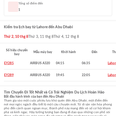
Tổng số điểm đến
1
Kiểm tra lịch bay từ Lahore đến Abu Dhabi
Thứ 2, 10 thg 8
Thứ 3, 11 thg 8
Thứ 4, 12 thg 8
Số hiệu chuyến
Mẫu máy bay
Khởi hành
Đến
Th
bay
EY285
AIRBUS A320
04:15
06:35
Lahor
EY289
AIRBUS A320
19:45
22:05
Lahor
Tìm Chuyến Đi Tốt Nhất và Có Trải Nghiệm Du Lịch Hoàn Hảo
Bắt đầu hành trình của bạn đến Abu Dhabi
Tham gia vào một cuộc phiêu lưu khó quên đến Abu Dhabi, một điểm đến
nơi mọi ngóc ngách đều tiết lộ một câu chuyện mới. Từ di sản văn hóa phong
phú đến cảnh quan ngoạn mục, thành phố này mang đến vô số cơ hội khám
phá và kinh ngạc. Hãy tưởng tượng bạn đang đi dạo qua những con phố sôi