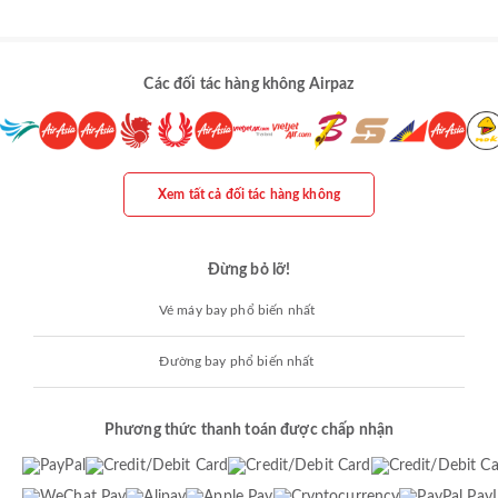
Các đối tác hàng không Airpaz
Xem tất cả đối tác hàng không
Đừng bỏ lỡ!
Vé máy bay phổ biến nhất
Đường bay phổ biến nhất
Phương thức thanh toán được chấp nhận