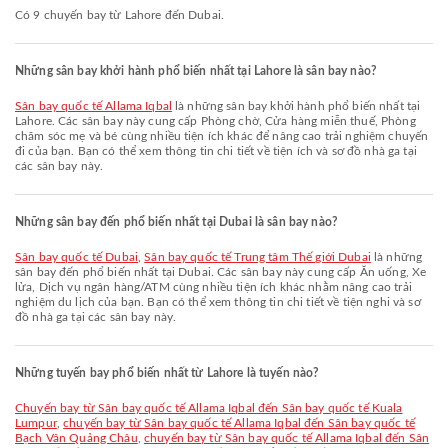
Có 9 chuyến bay từ Lahore đến Dubai.
Những sân bay khởi hành phổ biến nhất tại Lahore là sân bay nào?
Sân bay quốc tế Allama Iqbal
là những sân bay khởi hành phổ biến nhất tại
Lahore. Các sân bay này cung cấp Phòng chờ, Cửa hàng miễn thuế, Phòng
chăm sóc mẹ và bé cùng nhiều tiện ích khác để nâng cao trải nghiệm chuyến
đi của bạn. Bạn có thể xem thông tin chi tiết về tiện ích và sơ đồ nhà ga tại
các sân bay này.
Những sân bay đến phổ biến nhất tại Dubai là sân bay nào?
Sân bay quốc tế Dubai
,
Sân bay quốc tế Trung tâm Thế giới Dubai
là những
sân bay đến phổ biến nhất tại Dubai. Các sân bay này cung cấp Ăn uống, Xe
lửa, Dịch vụ ngân hàng/ATM cùng nhiều tiện ích khác nhằm nâng cao trải
nghiệm du lịch của bạn. Bạn có thể xem thông tin chi tiết về tiện nghi và sơ
đồ nhà ga tại các sân bay này.
Những tuyến bay phổ biến nhất từ Lahore là tuyến nào?
chuyến bay từ Sân bay quốc tế Allama Iqbal đến Sân bay quốc tế Kuala
Lumpur
,
chuyến bay từ Sân bay quốc tế Allama Iqbal đến Sân bay quốc tế
Bạch Vân Quảng Châu
,
chuyến bay từ Sân bay quốc tế Allama Iqbal đến Sân