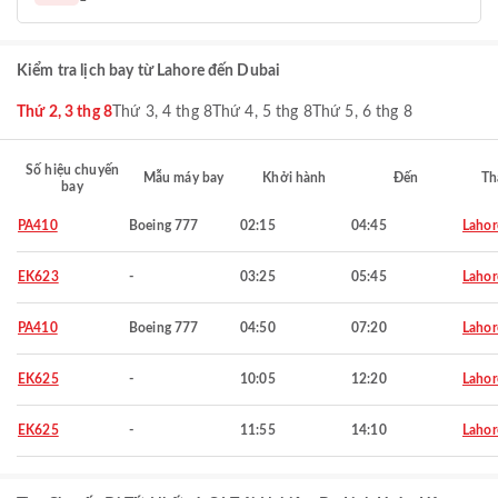
Kiểm tra lịch bay từ Lahore đến Dubai
Thứ 2, 3 thg 8
Thứ 3, 4 thg 8
Thứ 4, 5 thg 8
Thứ 5, 6 thg 8
Số hiệu chuyến
Mẫu máy bay
Khởi hành
Đến
Th
bay
PA410
Boeing 777
02:15
04:45
Lahor
EK623
-
03:25
05:45
Lahor
PA410
Boeing 777
04:50
07:20
Lahor
EK625
-
10:05
12:20
Lahor
EK625
-
11:55
14:10
Lahor