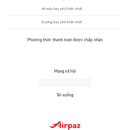
Vé máy bay phổ biến nhất
Đường bay phổ biến nhất
Phương thức thanh toán được chấp nhận
Mạng xã hội
Tải xuống