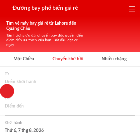
Đường bay phổ biến giá rẻ
Tìm vé máy bay giá rẻ từ Lahore đến
Quảng Châu
Tận hưởng ưu đãi chuyến bay độc quyền đến
điểm đến ưa thích của bạn. Bắt đầu đặt vé
ngay!
Một Chiều
Chuyến khứ hồi
Nhiều chặng
Từ
Điểm khởi hành
Đến
Điểm đến
Khởi hành
Thứ 6, 7 thg 8, 2026