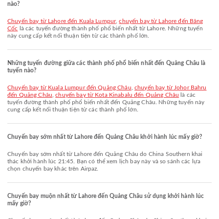
nào?
chuyến bay từ Lahore đến Kuala Lumpur
,
chuyến bay từ Lahore đến Băng
Cốc
là các tuyến đường thành phố phổ biến nhất từ Lahore. Những tuyến
này cung cấp kết nối thuận tiện từ các thành phố lớn.
Những tuyến đường giữa các thành phố phổ biến nhất đến Quảng Châu là
tuyến nào?
chuyến bay từ Kuala Lumpur đến Quảng Châu
,
chuyến bay từ Johor Bahru
đến Quảng Châu
,
chuyến bay từ Kota Kinabalu đến Quảng Châu
là các
tuyến đường thành phố phổ biến nhất đến Quảng Châu. Những tuyến này
cung cấp kết nối thuận tiện từ các thành phố lớn.
Chuyến bay sớm nhất từ Lahore đến Quảng Châu khởi hành lúc mấy giờ?
Chuyến bay sớm nhất từ Lahore đến Quảng Châu do China Southern khai
thác khởi hành lúc 21:45. Bạn có thể xem lịch bay này và so sánh các lựa
chọn chuyến bay khác trên Airpaz.
Chuyến bay muộn nhất từ Lahore đến Quảng Châu sử dụng khởi hành lúc
mấy giờ?