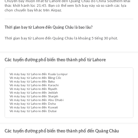
Chuyến bay muộn nhất từ Lahore đến Quảng Châu do China Southern khai
thác khởi hành lúc 21:45. Bạn có thể xem lịch bay này và so sánh các lựa
chọn chuyến bay khác trên Airpaz.
Thời gian bay từ Lahore đến Quảng Châu là bao lâu?
Thời gian bay từ Lahore đến Quảng Châu là khoảng 5 tiếng 30 phút.
Các tuyến đường phổ biến theo thành phố từ Lahore
Vé máy bay từ Lahore đến Kuala Lumpur
Vé máy bay từ Lahore đến Băng Cốc
Vé máy bay từ Lahore đến Baku
Vé máy bay từ Lahore đến Karachi
Vé máy bay từ Lahore đến Riyadh
Vé máy bay từ Lahore đến Jeddah
Vé máy bay từ Lahore đến Sharjah
Vé máy bay từ Lahore đến Abu Dhabi
Vé máy bay từ Lahore đến Doha
Vé máy bay từ Lahore đến Kuwait
Vé máy bay từ Lahore đến Dubai
Các tuyến đường phổ biến theo thành phố đến Quảng Châu