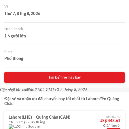
Về
Thứ 7, 8 thg 8, 2026
Hành khách
1 Người lớn
Class
Phổ thông
Tìm kiếm vé máy bay
Cập nhật lần cuối
lúc 21:01 GMT+0 2 tháng 8, 2026
Đặt vé và nhận ưu đãi chuyến bay tốt nhất từ Lahore đến Quảng
Châu
Lahore (LHE)
Quảng Châu (CAN)
Bắt đầu từ
US$ 443.61
CN, 30 thg 8
Bay thẳng
Giá/ Người
China Southern