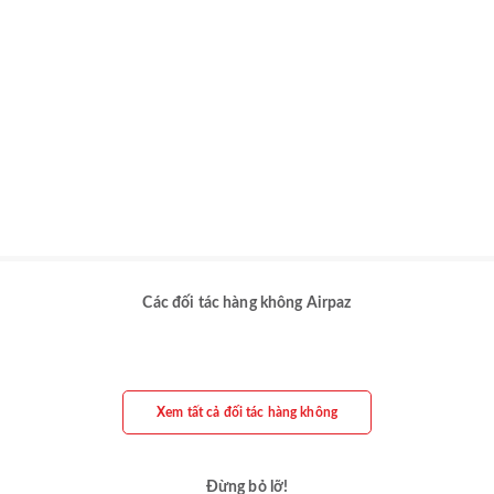
Các đối tác hàng không Airpaz
Xem tất cả đối tác hàng không
Đừng bỏ lỡ!