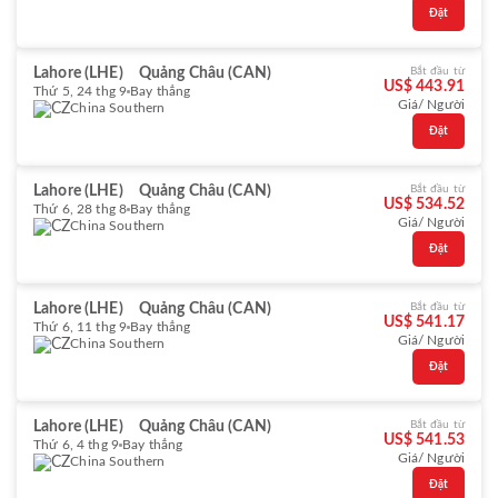
Đặt
Lahore (LHE)
Quảng Châu (CAN)
Bắt đầu từ
US$ 443.91
Thứ 5, 24 thg 9
Bay thẳng
Giá/ Người
China Southern
Đặt
Lahore (LHE)
Quảng Châu (CAN)
Bắt đầu từ
US$ 534.52
Thứ 6, 28 thg 8
Bay thẳng
Giá/ Người
China Southern
Đặt
Lahore (LHE)
Quảng Châu (CAN)
Bắt đầu từ
US$ 541.17
Thứ 6, 11 thg 9
Bay thẳng
Giá/ Người
China Southern
Đặt
Lahore (LHE)
Quảng Châu (CAN)
Bắt đầu từ
US$ 541.53
Thứ 6, 4 thg 9
Bay thẳng
Giá/ Người
China Southern
Đặt