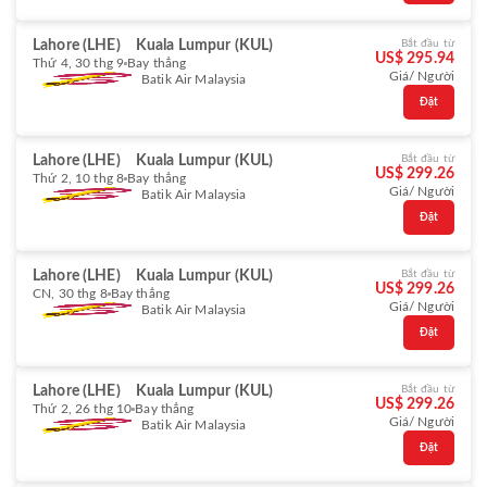
Lahore (LHE)
Kuala Lumpur (KUL)
Bắt đầu từ
US$ 295.94
Thứ 4, 30 thg 9
Bay thẳng
Giá/ Người
Batik Air Malaysia
Đặt
Lahore (LHE)
Kuala Lumpur (KUL)
Bắt đầu từ
US$ 299.26
Thứ 2, 10 thg 8
Bay thẳng
Giá/ Người
Batik Air Malaysia
Đặt
Lahore (LHE)
Kuala Lumpur (KUL)
Bắt đầu từ
US$ 299.26
CN, 30 thg 8
Bay thẳng
Giá/ Người
Batik Air Malaysia
Đặt
Lahore (LHE)
Kuala Lumpur (KUL)
Bắt đầu từ
US$ 299.26
Thứ 2, 26 thg 10
Bay thẳng
Giá/ Người
Batik Air Malaysia
Đặt