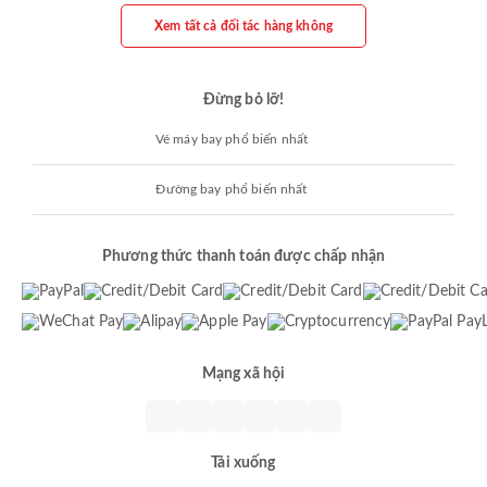
Xem tất cả đối tác hàng không
Đừng bỏ lỡ!
Vé máy bay phổ biến nhất
Đường bay phổ biến nhất
Phương thức thanh toán được chấp nhận
Mạng xã hội
Tải xuống