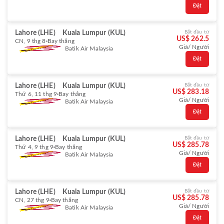
Đặt
Lahore (LHE)
Kuala Lumpur (KUL)
Bắt đầu từ
US$ 262.5
CN, 9 thg 8
Bay thẳng
Giá/ Người
Batik Air Malaysia
Đặt
Lahore (LHE)
Kuala Lumpur (KUL)
Bắt đầu từ
US$ 283.18
Thứ 6, 11 thg 9
Bay thẳng
Giá/ Người
Batik Air Malaysia
Đặt
Lahore (LHE)
Kuala Lumpur (KUL)
Bắt đầu từ
US$ 285.78
Thứ 4, 9 thg 9
Bay thẳng
Giá/ Người
Batik Air Malaysia
Đặt
Lahore (LHE)
Kuala Lumpur (KUL)
Bắt đầu từ
US$ 285.78
CN, 27 thg 9
Bay thẳng
Giá/ Người
Batik Air Malaysia
Đặt