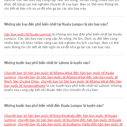
Lahore. Các sân bay này cung cấp Taxi, Ăn uống, Xe lăn cùng nhiều tiện ích
khác để nâng cao trải nghiệm chuyến đi của bạn. Bạn có thể xem thông tin
chi tiết về tiện ích và sơ đồ nhà ga tại các sân bay này.
Những sân bay đến phổ biến nhất tại Kuala Lumpur là sân bay nào?
Sân bay quốc tế Kuala Lumpur
là những sân bay đến phổ biến nhất tại Kuala
Lumpur. Các sân bay này cung cấp Ăn uống, Xe lăn, Dịch vụ đổi tiền cùng
nhiều tiện ích khác nhằm nâng cao trải nghiệm du lịch của bạn. Bạn có thể
xem thông tin chi tiết về tiện nghi và sơ đồ nhà ga tại các sân bay này.
Những tuyến bay phổ biến nhất từ Lahore là tuyến nào?
chuyến bay từ Sân bay quốc tế Allama Iqbal đến Sân bay quốc tế Kuala
Lumpur
,
chuyến bay từ Sân bay quốc tế Allama Iqbal đến Sân bay quốc tế
Bạch Vân Quảng Châu
,
chuyến bay từ Sân bay quốc tế Allama Iqbal đến Sân
bay quốc tế Suvarnabhumi
là các tuyến bay phổ biến nhất từ Lahore. Những
tuyến này cung cấp kết nối thuận tiện cho chuyến đi của bạn.
Những tuyến bay phổ biến nhất đến Kuala Lumpur là tuyến nào?
chuyến bay từ Sân bay quốc tế Kota Kinabalu đến Sân bay quốc tế Kuala
Lumpur
,
chuyến bay từ Sân bay quốc tế Kuching đến Sân bay quốc tế Kuala
Lumpur
,
chuyến bay từ Sân bay quốc tế Soekarno Hatta đến Sân bay quốc tế