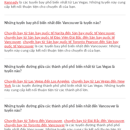
Kennedy
là các tuyến bay phổ biến nhất từ Las Vegas. Những tuyến này cung
cấp kết nối thuận tiện cho chuyến đi của bạn.
Những tuyến bay phổ biến nhất đến Vancouver là tuyến nào?
chuyến bay từ Sân bay quốc tế Narita đến Sân bay quốc tế Vancouver
,
chuyến bay từ Sân bay quốc tế Đào Viên Đài Bắc đến Sân bay quốc tế
Vancouver
,
chuyến bay từ Sân bay quốc tế Toronto Pearson đến Sân bay
quốc tế Vancouver
là các tuyến bay phổ biến nhất đến Vancouver. Những
tuyến này cung cấp kết nối thuận tiện cho chuyến đi của bạn.
Những tuyến đường giữa các thành phố phổ biến nhất từ Las Vegas là
tuyến nào?
chuyến bay từ Las Vegas đến Los Angeles
,
chuyến bay từ Las Vegas đến New
York
là các tuyến đường thành phố phổ biến nhất từ Las Vegas. Những tuyến
này cung cấp kết nối thuận tiện từ các thành phố lớn.
Những tuyến đường giữa các thành phố phổ biến nhất đến Vancouver là
tuyến nào?
chuyến bay từ Tokyo đến Vancouver
,
chuyến bay từ Đài Bắc đến Vancouver
,
chuyến bay từ Toronto đến Vancouver
là các tuyến đường thành phố phổ
biến nhất đến Vancouver. Những tuyến này cung cấp kết nối thuận tiện từ