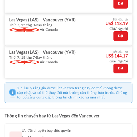
Đặt
Las Vegas (LAS)
Vancouver (YVR)
Bắt đầu từ
US$ 118.19
Thứ 7, 15 thg 8
Bay thẳng
Giá/ Người
Air Canada
Đặt
Las Vegas (LAS)
Vancouver (YVR)
Bắt đầu từ
US$ 144.17
Thứ 7, 18 thg 7
Bay thẳng
Giá/ Người
Air Canada
Đặt
Xin lưu ý rằng giá được liệt kê trên trang này có thể không được
cập nhật và có thể thay đổi mà không cần thông báo trước. Chúng
tôi cố gắng cung cấp thông tin chính xác và mới nhất.
Thông tin chuyến bay từ Las Vegas đến Vancouver
Ưu đãi chuyến bay độc quyền