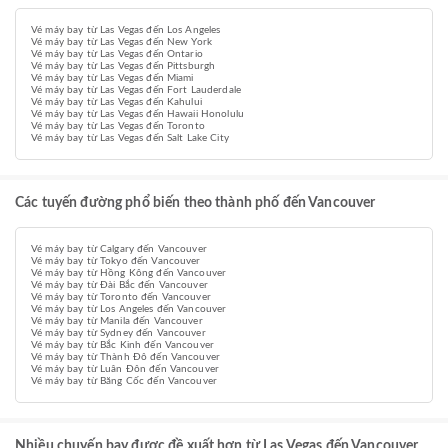
Vé máy bay từ Las Vegas đến Los Angeles
Vé máy bay từ Las Vegas đến New York
Vé máy bay từ Las Vegas đến Ontario
Vé máy bay từ Las Vegas đến Pittsburgh
Vé máy bay từ Las Vegas đến Miami
Vé máy bay từ Las Vegas đến Fort Lauderdale
Vé máy bay từ Las Vegas đến Kahului
Vé máy bay từ Las Vegas đến Hawaii Honolulu
Vé máy bay từ Las Vegas đến Toronto
Vé máy bay từ Las Vegas đến Salt Lake City
Các tuyến đường phổ biến theo thành phố đến Vancouver
Vé máy bay từ Calgary đến Vancouver
Vé máy bay từ Tokyo đến Vancouver
Vé máy bay từ Hồng Kông đến Vancouver
Vé máy bay từ Đài Bắc đến Vancouver
Vé máy bay từ Toronto đến Vancouver
Vé máy bay từ Los Angeles đến Vancouver
Vé máy bay từ Manila đến Vancouver
Vé máy bay từ Sydney đến Vancouver
Vé máy bay từ Bắc Kinh đến Vancouver
Vé máy bay từ Thành Đô đến Vancouver
Vé máy bay từ Luân Đôn đến Vancouver
Vé máy bay từ Băng Cốc đến Vancouver
Nhiều chuyến bay được đề xuất hơn từ Las Vegas đến Vancouver