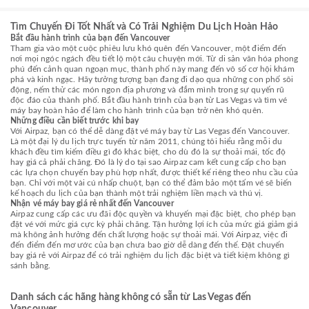
Tìm Chuyến Đi Tốt Nhất và Có Trải Nghiệm Du Lịch Hoàn Hảo
Bắt đầu hành trình của bạn đến Vancouver
Tham gia vào một cuộc phiêu lưu khó quên đến Vancouver, một điểm đến
nơi mọi ngóc ngách đều tiết lộ một câu chuyện mới. Từ di sản văn hóa phong
phú đến cảnh quan ngoạn mục, thành phố này mang đến vô số cơ hội khám
phá và kinh ngạc. Hãy tưởng tượng bạn đang đi dạo qua những con phố sôi
động, nếm thử các món ngon địa phương và đắm mình trong sự quyến rũ
độc đáo của thành phố. Bắt đầu hành trình của bạn từ Las Vegas và tìm vé
máy bay hoàn hảo để làm cho hành trình của bạn trở nên khó quên.
Những điều cần biết trước khi bay
Với Airpaz, bạn có thể dễ dàng đặt vé máy bay từ Las Vegas đến Vancouver.
Là một đại lý du lịch trực tuyến từ năm 2011, chúng tôi hiểu rằng mỗi du
khách đều tìm kiếm điều gì đó khác biệt, cho dù đó là sự thoải mái, tốc độ
hay giá cả phải chăng. Đó là lý do tại sao Airpaz cam kết cung cấp cho bạn
các lựa chọn chuyến bay phù hợp nhất, được thiết kế riêng theo nhu cầu của
bạn. Chỉ với một vài cú nhấp chuột, bạn có thể đảm bảo một tấm vé sẽ biến
kế hoạch du lịch của bạn thành một trải nghiệm liền mạch và thú vị.
Nhận vé máy bay giá rẻ nhất đến Vancouver
Airpaz cung cấp các ưu đãi độc quyền và khuyến mại đặc biệt, cho phép bạn
đặt vé với mức giá cực kỳ phải chăng. Tận hưởng lợi ích của mức giá giảm giá
mà không ảnh hưởng đến chất lượng hoặc sự thoải mái. Với Airpaz, việc đi
đến điểm đến mơ ước của bạn chưa bao giờ dễ dàng đến thế. Đặt chuyến
bay giá rẻ với Airpaz để có trải nghiệm du lịch đặc biệt và tiết kiệm không gì
sánh bằng.
Danh sách các hãng hàng không có sẵn từ Las Vegas đến