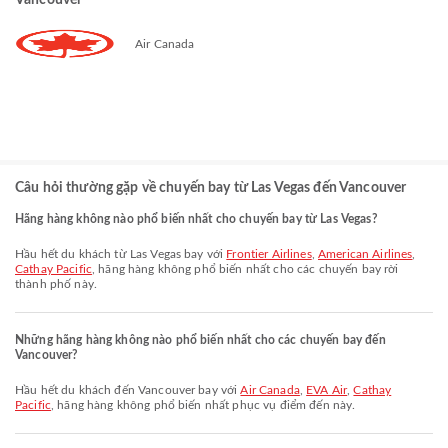
Vancouver
Air Canada
Câu hỏi thường gặp về chuyến bay từ Las Vegas đến Vancouver
Hãng hàng không nào phổ biến nhất cho chuyến bay từ Las Vegas?
Hầu hết du khách từ Las Vegas bay với
Frontier Airlines
,
American Airlines
,
Cathay Pacific
, hãng hàng không phổ biến nhất cho các chuyến bay rời
thành phố này.
Những hãng hàng không nào phổ biến nhất cho các chuyến bay đến
Vancouver?
Hầu hết du khách đến Vancouver bay với
Air Canada
,
EVA Air
,
Cathay
Pacific
, hãng hàng không phổ biến nhất phục vụ điểm đến này.