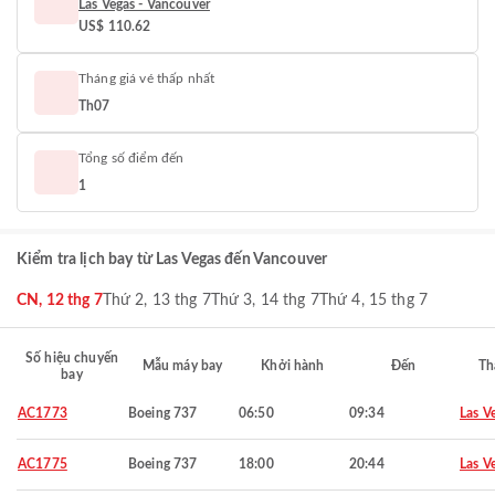
Las Vegas - Vancouver
US$ 110.62
Tháng giá vé thấp nhất
Th07
Tổng số điểm đến
1
Kiểm tra lịch bay từ Las Vegas đến Vancouver
CN, 12 thg 7
Thứ 2, 13 thg 7
Thứ 3, 14 thg 7
Thứ 4, 15 thg 7
Số hiệu chuyến
Mẫu máy bay
Khởi hành
Đến
Th
bay
AC1773
Boeing 737
06:50
09:34
Las V
AC1775
Boeing 737
18:00
20:44
Las V