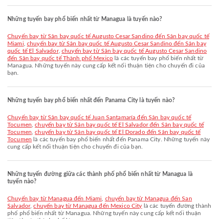
Những tuyến bay phổ biến nhất từ Managua là tuyến nào?
chuyến bay từ Sân bay quốc tế Augusto Cesar Sandino đến Sân bay quốc tế
Miami
,
chuyến bay từ Sân bay quốc tế Augusto Cesar Sandino đến Sân bay
quốc tế El Salvador
,
chuyến bay từ Sân bay quốc tế Augusto Cesar Sandino
đến Sân bay quốc tế Thành phố Mexico
là các tuyến bay phổ biến nhất từ
Managua. Những tuyến này cung cấp kết nối thuận tiện cho chuyến đi của
bạn.
Những tuyến bay phổ biến nhất đến Panama City là tuyến nào?
chuyến bay từ Sân bay quốc tế Juan Santamaría đến Sân bay quốc tế
Tocumen
,
chuyến bay từ Sân bay quốc tế El Salvador đến Sân bay quốc tế
Tocumen
,
chuyến bay từ Sân bay quốc tế El Dorado đến Sân bay quốc tế
Tocumen
là các tuyến bay phổ biến nhất đến Panama City. Những tuyến này
cung cấp kết nối thuận tiện cho chuyến đi của bạn.
Những tuyến đường giữa các thành phố phổ biến nhất từ Managua là
tuyến nào?
chuyến bay từ Managua đến Miami
,
chuyến bay từ Managua đến San
Salvador
,
chuyến bay từ Managua đến Mexico City
là các tuyến đường thành
phố phổ biến nhất từ Managua. Những tuyến này cung cấp kết nối thuận