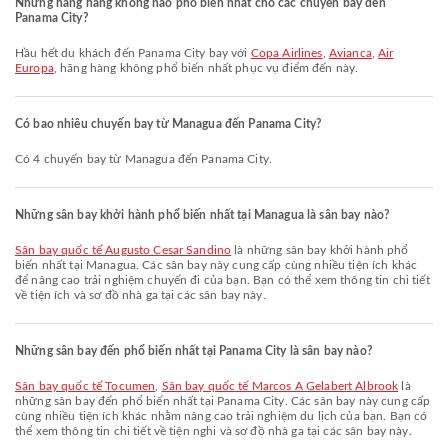
Những hãng hàng không nào phổ biến nhất cho các chuyến bay đến
Panama City?
Hầu hết du khách đến Panama City bay với
Copa Airlines
,
Avianca
,
Air
Europa
, hãng hàng không phổ biến nhất phục vụ điểm đến này.
Có bao nhiêu chuyến bay từ Managua đến Panama City?
Có 4 chuyến bay từ Managua đến Panama City.
Những sân bay khởi hành phổ biến nhất tại Managua là sân bay nào?
Sân bay quốc tế Augusto Cesar Sandino
là những sân bay khởi hành phổ
biến nhất tại Managua. Các sân bay này cung cấp cùng nhiều tiện ích khác
để nâng cao trải nghiệm chuyến đi của bạn. Bạn có thể xem thông tin chi tiết
về tiện ích và sơ đồ nhà ga tại các sân bay này.
Những sân bay đến phổ biến nhất tại Panama City là sân bay nào?
Sân bay quốc tế Tocumen
,
Sân bay quốc tế Marcos A Gelabert Albrook
là
những sân bay đến phổ biến nhất tại Panama City. Các sân bay này cung cấp
cùng nhiều tiện ích khác nhằm nâng cao trải nghiệm du lịch của bạn. Bạn có
thể xem thông tin chi tiết về tiện nghi và sơ đồ nhà ga tại các sân bay này.