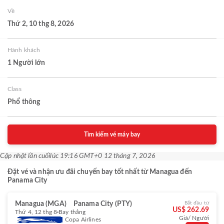
Về
Thứ 2, 10 thg 8, 2026
Hành khách
1 Người lớn
Class
Phổ thông
Tìm kiếm vé máy bay
Cập nhật lần cuối
lúc 19:16 GMT+0 12 tháng 7, 2026
Đặt vé và nhận ưu đãi chuyến bay tốt nhất từ Managua đến
Panama City
Managua (MGA)
Panama City (PTY)
Bắt đầu từ
US$ 262.69
Thứ 4, 12 thg 8
Bay thẳng
Giá/ Người
Copa Airlines