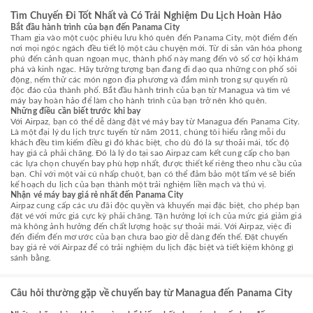
Tìm Chuyến Đi Tốt Nhất và Có Trải Nghiệm Du Lịch Hoàn Hảo
Bắt đầu hành trình của bạn đến Panama City
Tham gia vào một cuộc phiêu lưu khó quên đến Panama City, một điểm đến
nơi mọi ngóc ngách đều tiết lộ một câu chuyện mới. Từ di sản văn hóa phong
phú đến cảnh quan ngoạn mục, thành phố này mang đến vô số cơ hội khám
phá và kinh ngạc. Hãy tưởng tượng bạn đang đi dạo qua những con phố sôi
động, nếm thử các món ngon địa phương và đắm mình trong sự quyến rũ
độc đáo của thành phố. Bắt đầu hành trình của bạn từ Managua và tìm vé
máy bay hoàn hảo để làm cho hành trình của bạn trở nên khó quên.
Những điều cần biết trước khi bay
Với Airpaz, bạn có thể dễ dàng đặt vé máy bay từ Managua đến Panama City.
Là một đại lý du lịch trực tuyến từ năm 2011, chúng tôi hiểu rằng mỗi du
khách đều tìm kiếm điều gì đó khác biệt, cho dù đó là sự thoải mái, tốc độ
hay giá cả phải chăng. Đó là lý do tại sao Airpaz cam kết cung cấp cho bạn
các lựa chọn chuyến bay phù hợp nhất, được thiết kế riêng theo nhu cầu của
bạn. Chỉ với một vài cú nhấp chuột, bạn có thể đảm bảo một tấm vé sẽ biến
kế hoạch du lịch của bạn thành một trải nghiệm liền mạch và thú vị.
Nhận vé máy bay giá rẻ nhất đến Panama City
Airpaz cung cấp các ưu đãi độc quyền và khuyến mại đặc biệt, cho phép bạn
đặt vé với mức giá cực kỳ phải chăng. Tận hưởng lợi ích của mức giá giảm giá
mà không ảnh hưởng đến chất lượng hoặc sự thoải mái. Với Airpaz, việc đi
đến điểm đến mơ ước của bạn chưa bao giờ dễ dàng đến thế. Đặt chuyến
bay giá rẻ với Airpaz để có trải nghiệm du lịch đặc biệt và tiết kiệm không gì
sánh bằng.
Câu hỏi thường gặp về chuyến bay từ Managua đến Panama City