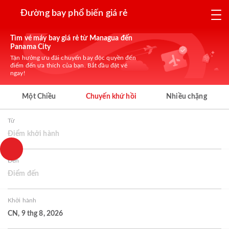
Đường bay phổ biến giá rẻ
Tìm vé máy bay giá rẻ từ Managua đến
Panama City
Tận hưởng ưu đãi chuyến bay độc quyền đến
điểm đến ưa thích của bạn. Bắt đầu đặt vé
ngay!
Một Chiều
Chuyến khứ hồi
Nhiều chặng
Từ
Điểm khởi hành
Đến
Điểm đến
Khởi hành
CN, 9 thg 8, 2026