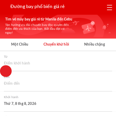
Đường bay phổ biến giá rẻ
Tìm vé máy bay giá rẻ từ Manila đến Cebu
Tận hưởng ưu đãi chuyến bay độc quyền đến
điểm đến ưa thích của bạn. Bắt đầu đặt vé
ngay!
Một Chiều
Chuyến khứ hồi
Nhiều chặng
Từ
Điểm khởi hành
Đến
Điểm đến
Khởi hành
Thứ 7, 8 thg 8, 2026