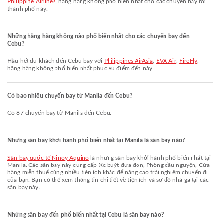
Philippine Airlines
, hãng hàng không phổ biến nhất cho các chuyến bay rời
thành phố này.
Những hãng hàng không nào phổ biến nhất cho các chuyến bay đến
Cebu?
Hầu hết du khách đến Cebu bay với
Philippines AirAsia
,
EVA Air
,
FireFly
,
hãng hàng không phổ biến nhất phục vụ điểm đến này.
Có bao nhiêu chuyến bay từ Manila đến Cebu?
Có 87 chuyến bay từ Manila đến Cebu.
Những sân bay khởi hành phổ biến nhất tại Manila là sân bay nào?
Sân bay quốc tế Ninoy Aquino
là những sân bay khởi hành phổ biến nhất tại
Manila. Các sân bay này cung cấp Xe buýt đưa đón, Phòng cầu nguyện, Cửa
hàng miễn thuế cùng nhiều tiện ích khác để nâng cao trải nghiệm chuyến đi
của bạn. Bạn có thể xem thông tin chi tiết về tiện ích và sơ đồ nhà ga tại các
sân bay này.
Những sân bay đến phổ biến nhất tại Cebu là sân bay nào?