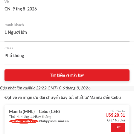
Về
CN, 9 thg 8, 2026
Hành khách
1 Người lớn
Class
Phổ thông
Tìm kiếm vé máy bay
Cập nhật lần cuối
lúc 22:22 GMT+0 6 tháng 8, 2026
Đặt vé và nhận ưu đãi chuyến bay tốt nhất từ Manila đến Cebu
Manila (MNL)
Cebu (CEB)
Bắt đầu từ
US$ 28.31
Thứ 4, 4 thg 11
Bay thẳng
Giá/ Người
Philippines AirAsia
Đặt