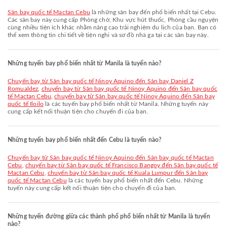
Sân bay quốc tế Mactan Cebu
là những sân bay đến phổ biến nhất tại Cebu.
Các sân bay này cung cấp Phòng chờ, Khu vực hút thuốc, Phòng cầu nguyện
cùng nhiều tiện ích khác nhằm nâng cao trải nghiệm du lịch của bạn. Bạn có
thể xem thông tin chi tiết về tiện nghi và sơ đồ nhà ga tại các sân bay này.
Những tuyến bay phổ biến nhất từ Manila là tuyến nào?
chuyến bay từ Sân bay quốc tế Ninoy Aquino đến Sân bay Daniel Z
Romualdez
,
chuyến bay từ Sân bay quốc tế Ninoy Aquino đến Sân bay quốc
tế Mactan Cebu
,
chuyến bay từ Sân bay quốc tế Ninoy Aquino đến Sân bay
quốc tế Iloilo
là các tuyến bay phổ biến nhất từ Manila. Những tuyến này
cung cấp kết nối thuận tiện cho chuyến đi của bạn.
Những tuyến bay phổ biến nhất đến Cebu là tuyến nào?
chuyến bay từ Sân bay quốc tế Ninoy Aquino đến Sân bay quốc tế Mactan
Cebu
,
chuyến bay từ Sân bay quốc tế Francisco Bangoy đến Sân bay quốc tế
Mactan Cebu
,
chuyến bay từ Sân bay quốc tế Kuala Lumpur đến Sân bay
quốc tế Mactan Cebu
là các tuyến bay phổ biến nhất đến Cebu. Những
tuyến này cung cấp kết nối thuận tiện cho chuyến đi của bạn.
Những tuyến đường giữa các thành phố phổ biến nhất từ Manila là tuyến
nào?