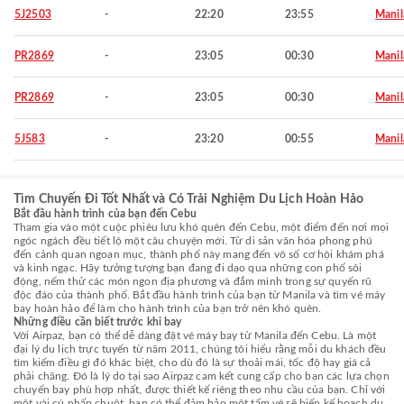
5J2503
-
22:20
23:55
Manil
PR2869
-
23:05
00:30
Manil
PR2869
-
23:05
00:30
Manil
5J583
-
23:20
00:55
Manil
Tìm Chuyến Đi Tốt Nhất và Có Trải Nghiệm Du Lịch Hoàn Hảo
Bắt đầu hành trình của bạn đến Cebu
Tham gia vào một cuộc phiêu lưu khó quên đến Cebu, một điểm đến nơi mọi
ngóc ngách đều tiết lộ một câu chuyện mới. Từ di sản văn hóa phong phú
đến cảnh quan ngoạn mục, thành phố này mang đến vô số cơ hội khám phá
và kinh ngạc. Hãy tưởng tượng bạn đang đi dạo qua những con phố sôi
động, nếm thử các món ngon địa phương và đắm mình trong sự quyến rũ
độc đáo của thành phố. Bắt đầu hành trình của bạn từ Manila và tìm vé máy
bay hoàn hảo để làm cho hành trình của bạn trở nên khó quên.
Những điều cần biết trước khi bay
Với Airpaz, bạn có thể dễ dàng đặt vé máy bay từ Manila đến Cebu. Là một
đại lý du lịch trực tuyến từ năm 2011, chúng tôi hiểu rằng mỗi du khách đều
tìm kiếm điều gì đó khác biệt, cho dù đó là sự thoải mái, tốc độ hay giá cả
phải chăng. Đó là lý do tại sao Airpaz cam kết cung cấp cho bạn các lựa chọn
chuyến bay phù hợp nhất, được thiết kế riêng theo nhu cầu của bạn. Chỉ với
một vài cú nhấp chuột, bạn có thể đảm bảo một tấm vé sẽ biến kế hoạch du