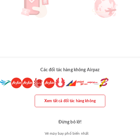
Các đối tác hàng không Airpaz
Xem tất cả đối tác hàng không
Đừng bỏ lỡ!
Vé máy bay phổ biến nhất