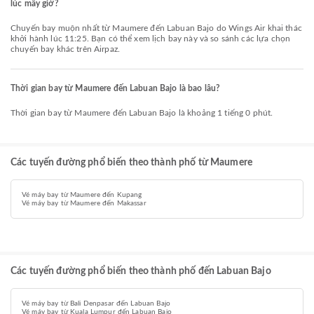
lúc mấy giờ?
Chuyến bay muộn nhất từ Maumere đến Labuan Bajo do Wings Air khai thác
khởi hành lúc 11:25. Bạn có thể xem lịch bay này và so sánh các lựa chọn
chuyến bay khác trên Airpaz.
Thời gian bay từ Maumere đến Labuan Bajo là bao lâu?
Thời gian bay từ Maumere đến Labuan Bajo là khoảng 1 tiếng 0 phút.
Các tuyến đường phổ biến theo thành phố từ Maumere
Vé máy bay từ Maumere đến Kupang
Vé máy bay từ Maumere đến Makassar
Các tuyến đường phổ biến theo thành phố đến Labuan Bajo
Vé máy bay từ Bali Denpasar đến Labuan Bajo
Vé máy bay từ Kuala Lumpur đến Labuan Bajo