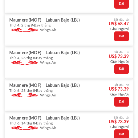
Đặt
Maumere (MOF)
Labuan Bajo (LBJ)
Bắt đầu từ
US$ 68.47
Thứ 4, 2 thg 9
Bay thẳng
Giá/ Người
Wings Air
Đặt
Maumere (MOF)
Labuan Bajo (LBJ)
Bắt đầu từ
US$ 73.39
Thứ 4, 26 thg 8
Bay thẳng
Giá/ Người
Wings Air
Đặt
Maumere (MOF)
Labuan Bajo (LBJ)
Bắt đầu từ
US$ 73.39
Thứ 6, 28 thg 8
Bay thẳng
Giá/ Người
Wings Air
Đặt
Maumere (MOF)
Labuan Bajo (LBJ)
Bắt đầu từ
US$ 73.39
Thứ 6, 14 thg 8
Bay thẳng
Giá/ Người
Wings Air
Đặt