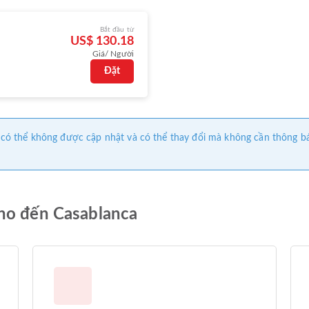
Bắt đầu từ
US$ 130.18
Giá/ Người
Đặt
này có thể không được cập nhật và có thể thay đổi mà không cần thông b
ano đến Casablanca