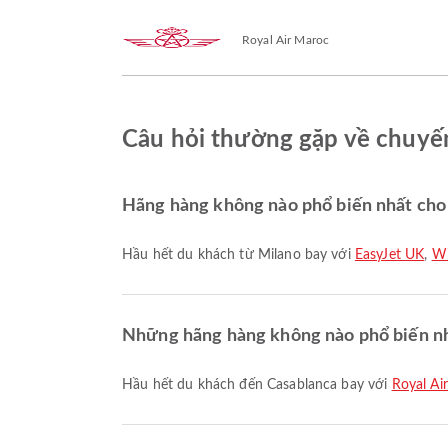
Royal Air Maroc
Câu hỏi thường gặp về chuyế
Hãng hàng không nào phổ biến nhất cho
Hầu hết du khách từ Milano bay với
EasyJet UK
,
Wi
Những hãng hàng không nào phổ biến nh
Hầu hết du khách đến Casablanca bay với
Royal Ai