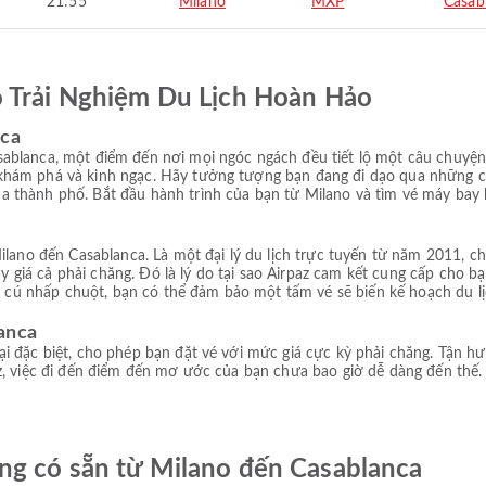
21:55
Milano
MXP
Casab
ó Trải Nghiệm Du Lịch Hoàn Hảo
nca
ablanca, một điểm đến nơi mọi ngóc ngách đều tiết lộ một câu chuyệ
khám phá và kinh ngạc. Hãy tưởng tượng bạn đang đi dạo qua những c
 thành phố. Bắt đầu hành trình của bạn từ Milano và tìm vé máy bay 
ilano đến Casablanca. Là một đại lý du lịch trực tuyến từ năm 2011, c
 hay giá cả phải chăng. Đó là lý do tại sao Airpaz cam kết cung cấp cho
ài cú nhấp chuột, bạn có thể đảm bảo một tấm vé sẽ biến kế hoạch du l
anca
i đặc biệt, cho phép bạn đặt vé với mức giá cực kỳ phải chăng. Tận h
, việc đi đến điểm đến mơ ước của bạn chưa bao giờ dễ dàng đến thế. Đ
ng có sẵn từ Milano đến Casablanca