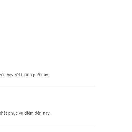
yến bay rời thành phố này.
nhất phục vụ điểm đến này.