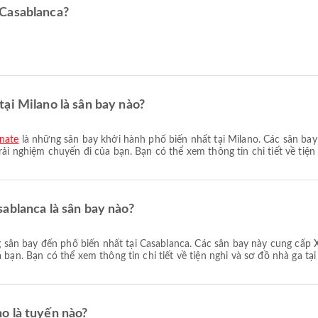
 Casablanca?
ại Milano là sân bay nào?
inate
là những sân bay khởi hành phổ biến nhất tại Milano. Các sân bay
ải nghiệm chuyến đi của bạn. Bạn có thể xem thông tin chi tiết về tiện 
ablanca là sân bay nào?
 sân bay đến phổ biến nhất tại Casablanca. Các sân bay này cung cấp 
 bạn. Bạn có thể xem thông tin chi tiết về tiện nghi và sơ đồ nhà ga tại
o là tuyến nào?