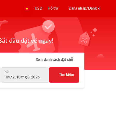
USD
Hỗ trợ
Đăng nhập/Đăng kí
ắt đầu đặt vé ngay!
Xem danh sách đặt chỗ
Về
Tìm kiếm
Thứ 2, 10 thg 8, 2026