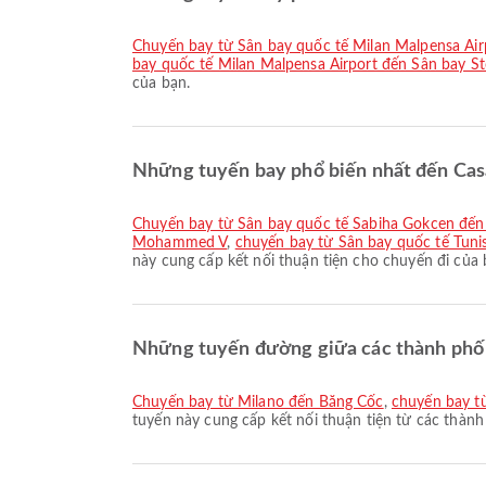
chuyến bay từ Sân bay quốc tế Milan Malpensa Ai
bay quốc tế Milan Malpensa Airport đến Sân bay S
của bạn.
Những tuyến bay phổ biến nhất đến Casa
chuyến bay từ Sân bay quốc tế Sabiha Gokcen đ
Mohammed V
,
chuyến bay từ Sân bay quốc tế Tun
này cung cấp kết nối thuận tiện cho chuyến đi của 
Những tuyến đường giữa các thành phố p
chuyến bay từ Milano đến Băng Cốc
,
chuyến bay t
tuyến này cung cấp kết nối thuận tiện từ các thành