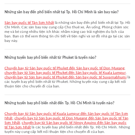
Những sân bay đến phổ biến nhất tại Tp. Hồ Chí Minh là sân bay nào?
Sân bay quốc tế Tân Sơn Nhất
là những sân bay đến phổ biến nhất tại Tp. Hồ
Chí Minh. Các sân bay này cung cấp Cho thuê xe, Ăn uống, Phòng chăm sóc
mẹ và bé cùng nhiều tiện ích khác nhằm nâng cao trải nghiệm du lịch của
bạn. Bạn có thể xem thông tin chi tiết về tiện nghi và sơ đồ nhà ga tại các sân
bay này.
Những tuyến bay phổ biến nhất từ Phuket là tuyến nào?
chuyến bay từ Sân bay quốc tế Phuket đến Sân bay quốc tế Don Mueang
,
chuyến bay từ Sân bay quốc tế Phuket đến Sân bay quốc tế Kuala Lumpur
,
chuyến bay từ Sân bay quốc tế Phuket đến Sân bay quốc tế Suvarnabhumi
là
các tuyến bay phổ biến nhất từ Phuket. Những tuyến này cung cấp kết nối
thuận tiện cho chuyến đi của bạn.
Những tuyến bay phổ biến nhất đến Tp. Hồ Chí Minh là tuyến nào?
chuyến bay từ Sân bay quốc tế Kuala Lumpur đến Sân bay quốc tế Tân Sơn
Nhất
,
chuyến bay từ Sân bay quốc tế Don Mueang đến Sân bay quốc tế Tân
Sơn Nhất
,
chuyến bay từ Sân bay quốc tế Ninoy Aquino đến Sân bay quốc
tế Tân Sơn Nhất
là các tuyến bay phổ biến nhất đến Tp. Hồ Chí Minh. Những
tuyến này cung cấp kết nối thuận tiện cho chuyến đi của bạn.