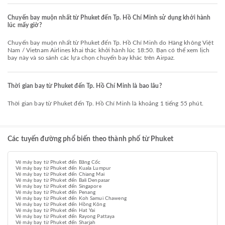
Chuyến bay muộn nhất từ Phuket đến Tp. Hồ Chí Minh sử dụng khởi hành
lúc mấy giờ?
Chuyến bay muộn nhất từ Phuket đến Tp. Hồ Chí Minh do Hàng không Việt
Nam / Vietnam Airlines khai thác khởi hành lúc 18:50. Bạn có thể xem lịch
bay này và so sánh các lựa chọn chuyến bay khác trên Airpaz.
Thời gian bay từ Phuket đến Tp. Hồ Chí Minh là bao lâu?
Thời gian bay từ Phuket đến Tp. Hồ Chí Minh là khoảng 1 tiếng 55 phút.
Các tuyến đường phổ biến theo thành phố từ Phuket
Vé máy bay từ Phuket đến Băng Cốc
Vé máy bay từ Phuket đến Kuala Lumpur
Vé máy bay từ Phuket đến Chiang Mai
Vé máy bay từ Phuket đến Bali Denpasar
Vé máy bay từ Phuket đến Singapore
Vé máy bay từ Phuket đến Penang
Vé máy bay từ Phuket đến Koh Samui Chaweng
Vé máy bay từ Phuket đến Hồng Kông
Vé máy bay từ Phuket đến Hat Yai
Vé máy bay từ Phuket đến Rayong Pattaya
Vé máy bay từ Phuket đến Sharjah