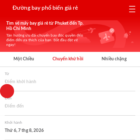
Đường bay phổ biến giá rẻ
Tìm vé máy bay giá rẻ từ Phuket đến Tp.
Hồ Chí Minh
Tận hưởng ưu đãi chuyến bay độc quyền đến
điểm đến ưa thích của bạn. Bắt đầu đặt vé
ngay!
Một Chiều
Chuyến khứ hồi
Nhiều chặng
Từ
Điểm khởi hành
Đến
Điểm đến
Khởi hành
Thứ 6, 7 thg 8, 2026