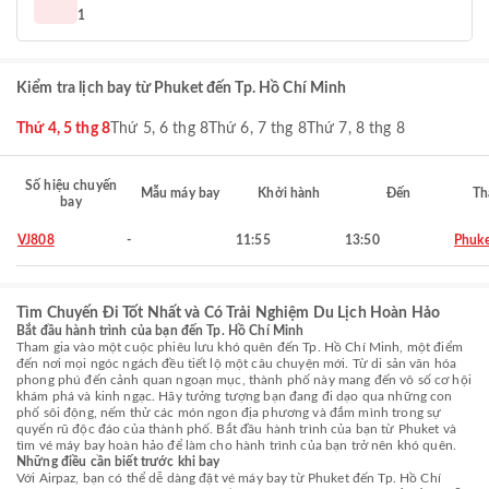
1
Kiểm tra lịch bay từ Phuket đến Tp. Hồ Chí Minh
Thứ 4, 5 thg 8
Thứ 5, 6 thg 8
Thứ 6, 7 thg 8
Thứ 7, 8 thg 8
Số hiệu chuyến
Mẫu máy bay
Khởi hành
Đến
Th
bay
VJ808
-
11:55
13:50
Phuke
Tìm Chuyến Đi Tốt Nhất và Có Trải Nghiệm Du Lịch Hoàn Hảo
Bắt đầu hành trình của bạn đến Tp. Hồ Chí Minh
Tham gia vào một cuộc phiêu lưu khó quên đến Tp. Hồ Chí Minh, một điểm
đến nơi mọi ngóc ngách đều tiết lộ một câu chuyện mới. Từ di sản văn hóa
phong phú đến cảnh quan ngoạn mục, thành phố này mang đến vô số cơ hội
khám phá và kinh ngạc. Hãy tưởng tượng bạn đang đi dạo qua những con
phố sôi động, nếm thử các món ngon địa phương và đắm mình trong sự
quyến rũ độc đáo của thành phố. Bắt đầu hành trình của bạn từ Phuket và
tìm vé máy bay hoàn hảo để làm cho hành trình của bạn trở nên khó quên.
Những điều cần biết trước khi bay
Với Airpaz, bạn có thể dễ dàng đặt vé máy bay từ Phuket đến Tp. Hồ Chí