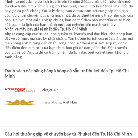
Minh. Là một đại lý du lịch trực tuyến từ năm 2011, chúng tôi hiểu rằng mỗi
du khách đều tìm kiếm điều gì đó khác biệt, cho dù đó là sự thoải mái, tốc độ
hay giá cả phải chăng. Đó là lý do tại sao Airpaz cam kết cung cấp cho bạn
các lựa chọn chuyến bay phù hợp nhất, được thiết kế riêng theo nhu cầu của
bạn. Chỉ với một vài cú nhấp chuột, bạn có thể đảm bảo một tấm vé sẽ biến
kế hoạch du lịch của bạn thành một trải nghiệm liền mạch và thú vị.
Nhận vé máy bay giá rẻ nhất đến Tp. Hồ Chí Minh
Airpaz cung cấp các ưu đãi độc quyền và khuyến mại đặc biệt, cho phép bạn
đặt vé với mức giá cực kỳ phải chăng. Tận hưởng lợi ích của mức giá giảm giá
mà không ảnh hưởng đến chất lượng hoặc sự thoải mái. Với Airpaz, việc đi
đến điểm đến mơ ước của bạn chưa bao giờ dễ dàng đến thế. Đặt chuyến
bay giá rẻ với Airpaz để có trải nghiệm du lịch đặc biệt và tiết kiệm không gì
sánh bằng.
Danh sách các hãng hàng không có sẵn từ Phuket đến Tp. Hồ Chí
Minh
Vietjet Air
Hàng không Việt Nam
Câu hỏi thường gặp về chuyến bay từ Phuket đến Tp. Hồ Chí Minh