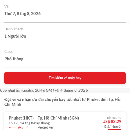
Về
Thứ 7, 8 thg 8, 2026
Hành khách
1 Người lớn
Class
Phổ thông
Tìm kiếm vé máy bay
Cập nhật lần cuối
lúc 20:46 GMT+0 4 tháng 8, 2026
Đặt vé và nhận ưu đãi chuyến bay tốt nhất từ Phuket đến Tp. Hồ
Chí Minh
Phuket (HKT)
Tp. Hồ Chí Minh (SGN)
Bắt đầu từ
US$ 83.29
Thứ 6, 14 thg 8
Bay thẳng
Giá/ Người
Vietjet Air