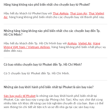
Hãng hàng không nào phổ biến nhất cho chuyến bay từ Phuket?
Hầu hết du khách từ Phuket bay với
Thai AirAsia
,
Thai Lion Air
,
Thai Vietjet
Air
, hãng hàng không phổ biến nhất cho các chuyến bay rời thành phố này.
Những hãng hàng không nào phổ biến nhất cho các chuyến bay đến Tp.
Hồ Chí Minh?
Hầu hết du khách đến Tp. Hồ Chí Minh bay với
AirAsia
,
Vietjet Air
,
Hàng
không Việt Nam / Vietnam Airlines
, hãng hàng không phổ biến nhất phục vụ
điểm đến này.
Có bao nhiêu chuyến bay từ Phuket đến Tp. Hồ Chí Minh?
Có 5 chuyến bay từ Phuket đến Tp. Hồ Chí Minh.
Những sân bay khởi hành phổ biến nhất tại Phuket là sân bay nào?
Sân bay quốc tế Phuket
là những sân bay khởi hành phổ biến nhất tại
Phuket. Các sân bay này cung cấp Phòng chờ, Taxi, Khu vực chờ đợi cùng
nhiều tiện ích khác để nâng cao trải nghiệm chuyến đi của bạn. Bạn có thể
xem thông tin chi tiết về tiện ích và sơ đồ nhà ga tại các sân bay này.