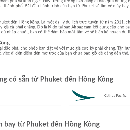
khám phá và kinh ngạc. Hãy tưởng tượng bạn đang đi dạo qua những c
 thành phố. Bắt đầu hành trình của bạn từ Phuket và tìm vé máy bay 
huket đến Hồng Kông. Là một đại lý du lịch trực tuyến từ năm 2011, c
 hay giá cả phải chăng. Đó là lý do tại sao Airpaz cam kết cung cấp cho
ài cú nhấp chuột, bạn có thể đảm bảo một tấm vé sẽ biến kế hoạch du l
Kông
i đặc biệt, cho phép bạn đặt vé với mức giá cực kỳ phải chăng. Tận h
, việc đi đến điểm đến mơ ước của bạn chưa bao giờ dễ dàng đến thế. Đ
ng có sẵn từ Phuket đến Hồng Kông
Cathay Pacific
n bay từ Phuket đến Hồng Kông