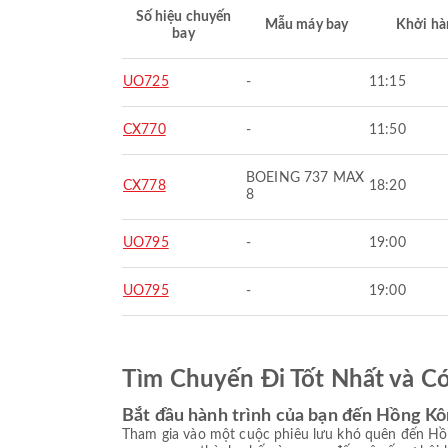
Số hiệu chuyến
Mẫu máy bay
Khởi hà
bay
UO725
-
11:15
CX770
-
11:50
BOEING 737 MAX
CX778
18:20
8
UO795
-
19:00
UO795
-
19:00
Tìm Chuyến Đi Tốt Nhất và C
Bắt đầu hành trình của bạn đến Hồng K
Tham gia vào một cuộc phiêu lưu khó quên đến Hồn