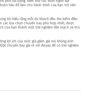
on phố sôi động, nếm thử các món ngon địa
hoàn hảo để làm cho hành trình của bạn trở nên
húng tôi hiểu rằng mỗi du khách đều tìm kiếm điều
 bạn các lựa chọn chuyến bay phù hợp nhất, được
ịch của bạn thành một trải nghiệm liền mạch và thú
ưởng lợi ích của mức giá giảm giá mà không ảnh
ặt chuyến bay giá rẻ với Airpaz để có trải nghiệm