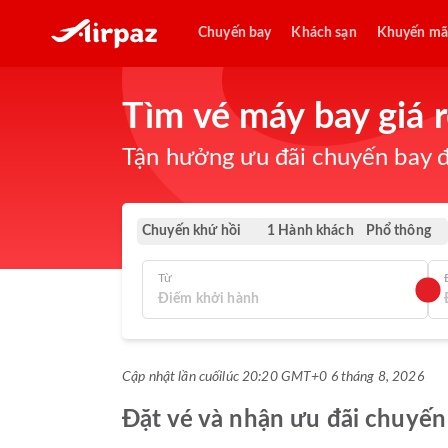
Chuyến bay
Khách sạn
Khuyến mã
Tìm vé máy bay giá 
Tận hưởng ưu đãi chuyến bay đ
Chuyến khứ hồi
Phổ thông
1 Hành khách
Từ
Cập nhật lần cuối
lúc 20:20 GMT+0 6 tháng 8, 2026
Đặt vé và nhận ưu đãi chuyến