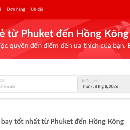
i
Đơn hàng
Ưu đãi
rẻ từ Phuket đến Hồng Kông
ộc quyền đến điểm đến ưa thích của bạn. B
Đến
Khởi hành
Thứ 7, 8 thg 8, 2026
 bay tốt nhất từ Phuket đến Hồng Kông