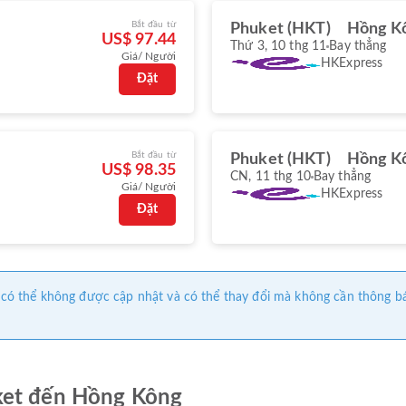
Bắt đầu từ
Phuket (HKT)
Hồng K
US$ 97.44
Thứ 3, 10 thg 11
Bay thẳng
Giá/ Người
HKExpress
Đặt
Bắt đầu từ
Phuket (HKT)
Hồng K
US$ 98.35
CN, 11 thg 10
Bay thẳng
Giá/ Người
HKExpress
Đặt
này có thể không được cập nhật và có thể thay đổi mà không cần thông b
ket đến Hồng Kông