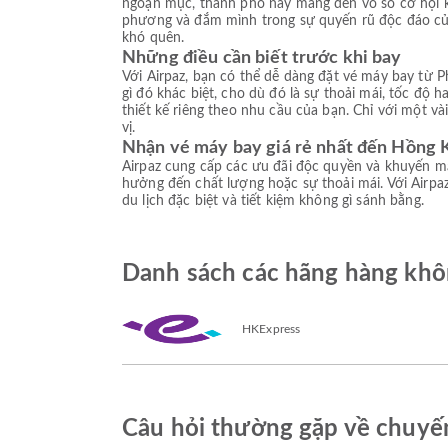
ngoạn mục, thành phố này mang đến vô số cơ hội 
phương và đắm mình trong sự quyến rũ độc đáo của
khó quên.
Những điều cần biết trước khi bay
Với Airpaz, bạn có thể dễ dàng đặt vé máy bay từ P
gì đó khác biệt, cho dù đó là sự thoải mái, tốc độ
thiết kế riêng theo nhu cầu của bạn. Chỉ với một v
vị.
Nhận vé máy bay giá rẻ nhất đến Hồng 
Airpaz cung cấp các ưu đãi độc quyền và khuyến mạ
hưởng đến chất lượng hoặc sự thoải mái. Với Airpaz
du lịch đặc biệt và tiết kiệm không gì sánh bằng.
Danh sách các hãng hàng khô
HKExpress
Câu hỏi thường gặp về chuyế