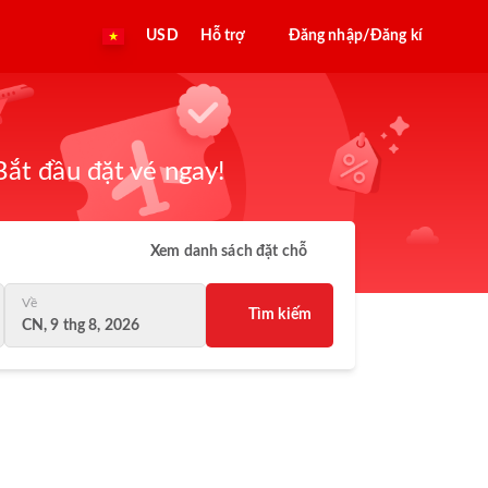
USD
Hỗ trợ
Đăng nhập/Đăng kí
ắt đầu đặt vé ngay!
Xem danh sách đặt chỗ
Về
Tìm kiếm
CN, 9 thg 8, 2026