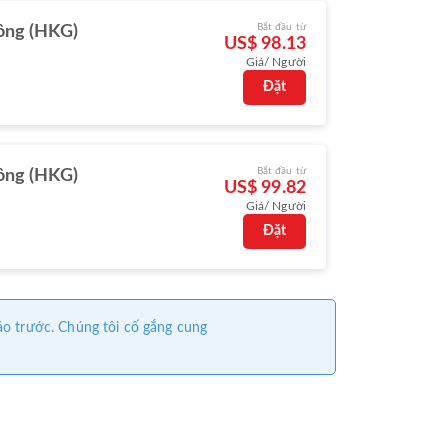
Bắt đầu từ
ông (HKG)
US$ 98.13
Giá/ Người
Đặt
Bắt đầu từ
ông (HKG)
US$ 99.82
Giá/ Người
Đặt
áo trước. Chúng tôi cố gắng cung