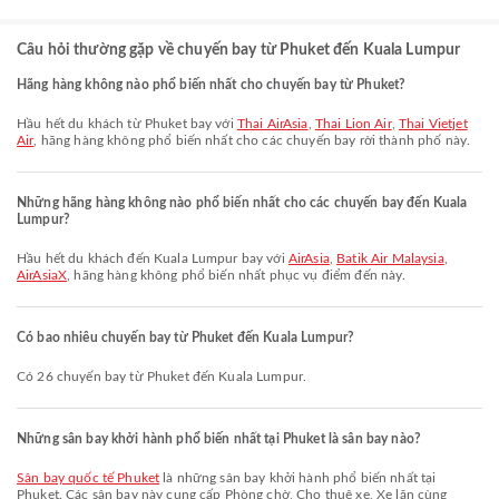
Câu hỏi thường gặp về chuyến bay từ Phuket đến Kuala Lumpur
Hãng hàng không nào phổ biến nhất cho chuyến bay từ Phuket?
Hầu hết du khách từ Phuket bay với
Thai AirAsia
,
Thai Lion Air
,
Thai Vietjet
Air
, hãng hàng không phổ biến nhất cho các chuyến bay rời thành phố này.
Những hãng hàng không nào phổ biến nhất cho các chuyến bay đến Kuala
Lumpur?
Hầu hết du khách đến Kuala Lumpur bay với
AirAsia
,
Batik Air Malaysia
,
AirAsiaX
, hãng hàng không phổ biến nhất phục vụ điểm đến này.
Có bao nhiêu chuyến bay từ Phuket đến Kuala Lumpur?
Có 26 chuyến bay từ Phuket đến Kuala Lumpur.
Những sân bay khởi hành phổ biến nhất tại Phuket là sân bay nào?
Sân bay quốc tế Phuket
là những sân bay khởi hành phổ biến nhất tại
Phuket. Các sân bay này cung cấp Phòng chờ, Cho thuê xe, Xe lăn cùng