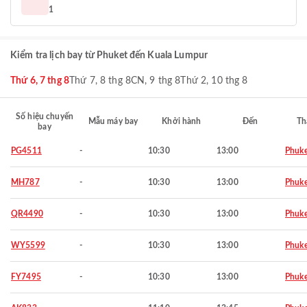
1
Kiểm tra lịch bay từ Phuket đến Kuala Lumpur
Thứ 6, 7 thg 8
Thứ 7, 8 thg 8
CN, 9 thg 8
Thứ 2, 10 thg 8
Số hiệu chuyến
Mẫu máy bay
Khởi hành
Đến
Th
bay
PG4511
-
10:30
13:00
Phuke
MH787
-
10:30
13:00
Phuke
QR4490
-
10:30
13:00
Phuke
WY5599
-
10:30
13:00
Phuke
FY7495
-
10:30
13:00
Phuke