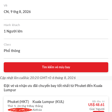
Về
CN, 9 thg 8, 2026
Hành khách
1 Người lớn
Class
Phổ thông
Tìm kiếm vé máy bay
Cập nhật lần cuối
lúc 20:20 GMT+0 6 tháng 8, 2026
Đặt vé và nhận ưu đãi chuyến bay tốt nhất từ Phuket đến Kuala
Lumpur
Phuket (HKT)
Kuala Lumpur (KUL)
Bắt đầu từ
US$ 48.61
Thứ 5, 24 thg 9
Bay thẳng
Giá/ Người
AirAsia