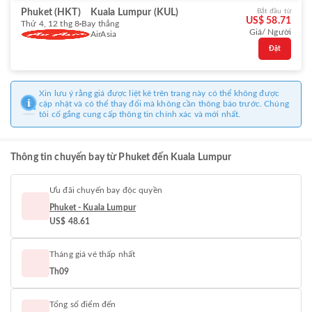
Phuket (HKT)
Kuala Lumpur (KUL)
Bắt đầu từ
US$ 58.71
Thứ 4, 12 thg 8
Bay thẳng
Giá/ Người
AirAsia
Đặt
Xin lưu ý rằng giá được liệt kê trên trang này có thể không được
cập nhật và có thể thay đổi mà không cần thông báo trước. Chúng
tôi cố gắng cung cấp thông tin chính xác và mới nhất.
Thông tin chuyến bay từ Phuket đến Kuala Lumpur
Ưu đãi chuyến bay độc quyền
Phuket - Kuala Lumpur
US$ 48.61
Tháng giá vé thấp nhất
Th09
Tổng số điểm đến