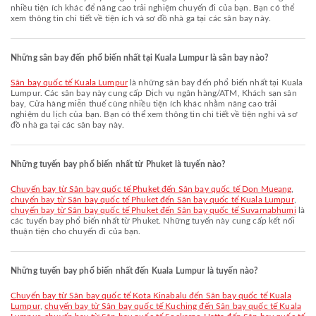
nhiều tiện ích khác để nâng cao trải nghiệm chuyến đi của bạn. Bạn có thể
xem thông tin chi tiết về tiện ích và sơ đồ nhà ga tại các sân bay này.
Những sân bay đến phổ biến nhất tại Kuala Lumpur là sân bay nào?
Sân bay quốc tế Kuala Lumpur
là những sân bay đến phổ biến nhất tại Kuala
Lumpur. Các sân bay này cung cấp Dịch vụ ngân hàng/ATM, Khách sạn sân
bay, Cửa hàng miễn thuế cùng nhiều tiện ích khác nhằm nâng cao trải
nghiệm du lịch của bạn. Bạn có thể xem thông tin chi tiết về tiện nghi và sơ
đồ nhà ga tại các sân bay này.
Những tuyến bay phổ biến nhất từ Phuket là tuyến nào?
chuyến bay từ Sân bay quốc tế Phuket đến Sân bay quốc tế Don Mueang
,
chuyến bay từ Sân bay quốc tế Phuket đến Sân bay quốc tế Kuala Lumpur
,
chuyến bay từ Sân bay quốc tế Phuket đến Sân bay quốc tế Suvarnabhumi
là
các tuyến bay phổ biến nhất từ Phuket. Những tuyến này cung cấp kết nối
thuận tiện cho chuyến đi của bạn.
Những tuyến bay phổ biến nhất đến Kuala Lumpur là tuyến nào?
chuyến bay từ Sân bay quốc tế Kota Kinabalu đến Sân bay quốc tế Kuala
Lumpur
,
chuyến bay từ Sân bay quốc tế Kuching đến Sân bay quốc tế Kuala