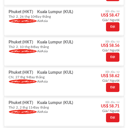
Phuket (HKT)
Kuala Lumpur (KUL)
Bắt đầu từ
US$ 58.47
Thứ 2, 26 thg 10
Bay thẳng
Giá/ Người
AirAsia
Đặt
Phuket (HKT)
Kuala Lumpur (KUL)
Bắt đầu từ
US$ 58.56
Thứ 2, 10 thg 8
Bay thẳng
Giá/ Người
AirAsia
Đặt
Phuket (HKT)
Kuala Lumpur (KUL)
Bắt đầu từ
US$ 58.62
CN, 27 thg 9
Bay thẳng
Giá/ Người
AirAsia
Đặt
Phuket (HKT)
Kuala Lumpur (KUL)
Bắt đầu từ
US$ 58.71
Thứ 2, 2 thg 11
Bay thẳng
Giá/ Người
AirAsia
Đặt