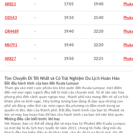
AK821
-
17:05
19:40
Phuke
OD543
-
19:10
21:40
Phuke
QR4489
-
19:40
22:20
Phuke
MH791
-
19:40
22:20
Phuke
AK827
-
19:50
22:25
Phuke
Tìm Chuyến Đi Tốt Nhất và Có Trải Nghiệm Du Lịch Hoàn Hảo
Bắt đầu hành trình của bạn đến Kuala Lumpur
Tham gia vào một cuộc phiêu lưu khó quên đến Kuala Lumpur, một điểm
đến nơi mọi ngóc ngách đều tiết lộ một câu chuyện mới. Từ di sản văn hóa
phong phú đến cảnh quan ngoạn mục, thành phố này mang đến vô số cơ hội
khám phá và kinh ngạc. Hãy tưởng tượng bạn đang đi dạo qua những con
phố sôi động, nếm thử các món ngon địa phương và đắm mình trong sự
quyến rũ độc đáo của thành phố. Bắt đầu hành trình của bạn từ Phuket và
tìm vé máy bay hoàn hảo để làm cho hành trình của bạn trở nên khó quên.
Những điều cần biết trước khi bay
Với Airpaz, bạn có thể dễ dàng đặt vé máy bay từ Phuket đến Kuala Lumpur.
Là một đại lý du lịch trực tuyến từ năm 2011, chúng tôi hiểu rằng mỗi du
khách đều tìm kiếm điều gì đó khác biệt, cho dù đó là sự thoải mái, tốc độ