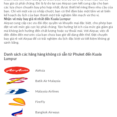
hay giá cả phải chăng. Đó là lý do tại sao Airpaz cam kết cung cấp cho bạn
các lựa chọn chuyến bay phù hợp nhất, được thiết kế riêng theo nhu cầu của
bạn. Chỉ với một vài cú nhấp chuột, bạn có thể đảm bảo một tấm vé sẽ biến
kế hoạch du lịch của bạn thành một trải nghiệm liền mạch và thú vị.
Nhận vé máy bay giá rẻ nhất đến Kuala Lumpur
Airpaz cung cấp các ưu đãi độc quyền và khuyến mại đặc biệt, cho phép bạn
đặt vé với mức giá cực kỳ phải chăng. Tận hưởng lợi ích của mức giá giảm giá
mà không ảnh hưởng đến chất lượng hoặc sự thoải mái. Với Airpaz, việc đi
đến điểm đến mơ ước của bạn chưa bao giờ dễ dàng đến thế. Đặt chuyến
bay giá rẻ với Airpaz để có trải nghiệm du lịch đặc biệt và tiết kiệm không gì
sánh bằng.
Danh sách các hãng hàng không có sẵn từ Phuket đến Kuala
Lumpur
AirAsia
Batik Air Malaysia
Malaysia Airlines
FireFly
Bangkok Airways