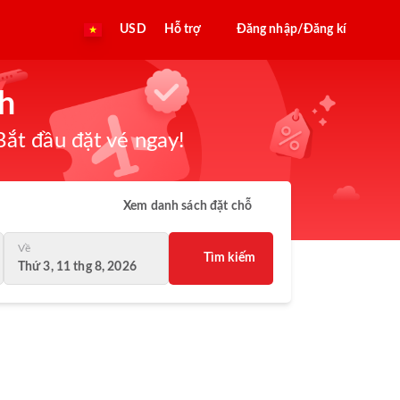
USD
Hỗ trợ
Đăng nhập/Đăng kí
nh
ắt đầu đặt vé ngay!
Xem danh sách đặt chỗ
Về
Tìm kiếm
Thứ 3, 11 thg 8, 2026