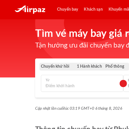
Chuyến bay
Khách sạn
Khuyến mã
Tìm vé máy bay giá
Tận hưởng ưu đãi chuyến bay đ
Chuyến khứ hồi
Phổ thông
1 Hành khách
Từ
Cập nhật lần cuối
lúc 03:19 GMT+0 6 tháng 8, 2026