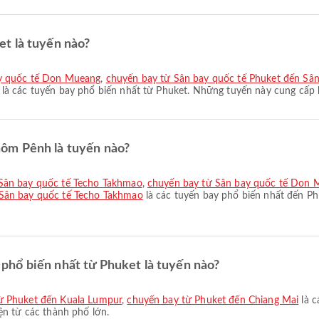
t là tuyến nào?
ay quốc tế Don Mueang
,
chuyến bay từ Sân bay quốc tế Phuket đến Sâ
là các tuyến bay phổ biến nhất từ Phuket. Những tuyến này cung cấp k
ôm Pênh là tuyến nào?
 Sân bay quốc tế Techo Takhmao
,
chuyến bay từ Sân bay quốc tế Don 
Sân bay quốc tế Techo Takhmao
là các tuyến bay phổ biến nhất đến P
hổ biến nhất từ Phuket là tuyến nào?
ừ Phuket đến Kuala Lumpur
,
chuyến bay từ Phuket đến Chiang Mai
là c
ện từ các thành phố lớn.