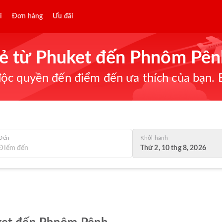
i
Đơn hàng
Ưu đãi
 rẻ từ Phuket đến Phnôm Pê
ộc quyền đến điểm đến ưa thích của bạn. B
Đến
Khởi hành
Thứ 2, 10 thg 8, 2026