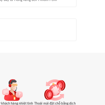
áy bay từ Hồng Kông đến Phnôm Pênh
 khách hàng nhiệt tình
Thoải mái đặt chỗ bằng dịch