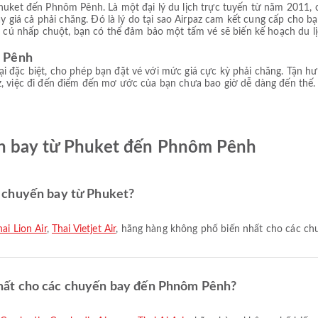
Phuket đến Phnôm Pênh. Là một đại lý du lịch trực tuyến từ năm 2011, 
 hay giá cả phải chăng. Đó là lý do tại sao Airpaz cam kết cung cấp cho
ài cú nhấp chuột, bạn có thể đảm bảo một tấm vé sẽ biến kế hoạch du l
m Pênh
i đặc biệt, cho phép bạn đặt vé với mức giá cực kỳ phải chăng. Tận h
, việc đi đến điểm đến mơ ước của bạn chưa bao giờ dễ dàng đến thế. Đ
n bay từ Phuket đến Phnôm Pênh
 chuyến bay từ Phuket?
ai Lion Air
,
Thai Vietjet Air
, hãng hàng không phổ biến nhất cho các ch
hất cho các chuyến bay đến Phnôm Pênh?