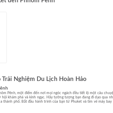
uket đến Phnôm Pênh
ó Trải Nghiệm Du Lịch Hoàn Hảo
Pênh
ôm Pênh, một điểm đến nơi mọi ngóc ngách đều tiết lộ một câu chuy
 hội khám phá và kinh ngạc. Hãy tưởng tượng bạn đang đi dạo qua n
 thành phố. Bắt đầu hành trình của bạn từ Phuket và tìm vé máy bay 