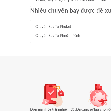
Vé máy bay từ Quảng Châu đến Phnôm Pênh
Nhiều chuyến bay được đề x
Chuyến Bay Từ Phuket
Chuyến Bay Từ Phnôm Pênh
Đơn giản hóa trải nghiệm đặt
Đa dạng sự lựa chọn đ