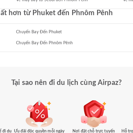
Vé máy bay từ Seoul đến Phnôm Pênh
Vé m
uất hơn từ Phuket đến Phnôm Pênh
Chuyến Bay Đến Phuket
Chuyến Bay Đến Phnôm Pênh
Tại sao nên đi du lịch cùng Airpaz?
ể đi du
Ưu đãi độc quyền mỗi ngày
Nơi đặt chỗ trực tuyến
Hỗ trợ