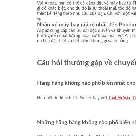
Với Airpaz, bạn có thể dễ dàng đặt vé máy bay từ 
gì đó khác biệt, cho dù đó là sự thoải mái, tốc độ
thiết kế riêng theo nhu cầu của bạn. Chỉ với một v
vị.
Nhận vé máy bay giá rẻ nhất đến Phnô
Airpaz cung cấp các ưu đãi độc quyền và khuyến mạ
hưởng đến chất lượng hoặc sự thoải mái. Với Airpaz
du lịch đặc biệt và tiết kiệm không gì sánh bằng.
Câu hỏi thường gặp về chuyế
Hãng hàng không nào phổ biến nhất cho
Hầu hết du khách từ Phuket bay với
Thai AirAsia
,
Th
Những hãng hàng không nào phổ biến n