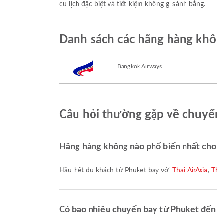
du lịch đặc biệt và tiết kiệm không gì sánh bằng.
Danh sách các hãng hàng khô
Bangkok Airways
Câu hỏi thường gặp về chuyế
Hãng hàng không nào phổ biến nhất cho
Hầu hết du khách từ Phuket bay với
Thai AirAsia
,
Th
Có bao nhiêu chuyến bay từ Phuket đến