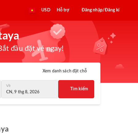
USD
Hỗ trợ
Đăng nhập/Đăng kí
taya
ắt đầu đặt vé ngay!
Xem danh sách đặt chỗ
Về
Tìm kiếm
CN, 9 thg 8, 2026
aya