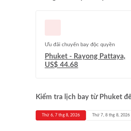
Ưu đãi chuyến bay độc quyền
Phuket - Rayong Pattaya,
US$ 44.68
Kiểm tra lịch bay từ Phuket 
Thứ 6, 7 thg 8, 2026
Thứ 7, 8 thg 8, 2026