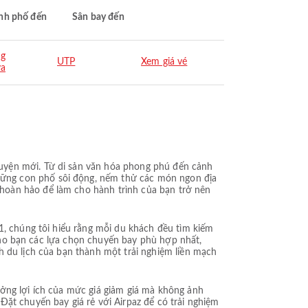
nh phố đến
Sân bay đến
ng
UTP
Xem giá vé
ya
uyện mới. Từ di sản văn hóa phong phú đến cảnh
hững con phố sôi động, nếm thử các món ngon địa
hoàn hảo để làm cho hành trình của bạn trở nên
1, chúng tôi hiểu rằng mỗi du khách đều tìm kiếm
p cho bạn các lựa chọn chuyến bay phù hợp nhất,
h du lịch của bạn thành một trải nghiệm liền mạch
ưởng lợi ích của mức giá giảm giá mà không ảnh
ặt chuyến bay giá rẻ với Airpaz để có trải nghiệm