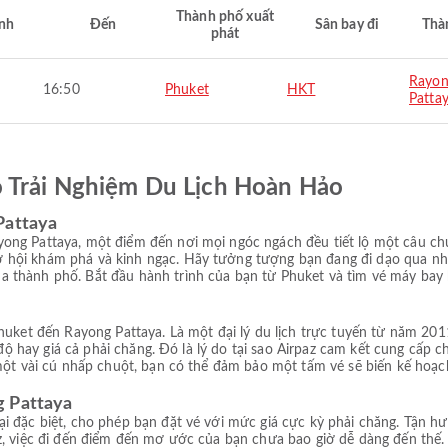
Thành phố xuất
nh
Đến
Sân bay đi
Thà
phát
Rayo
16:50
Phuket
HKT
Patta
ó Trải Nghiệm Du Lịch Hoàn Hảo
Pattaya
ong Pattaya, một điểm đến nơi mọi ngóc ngách đều tiết lộ một câu ch
 hội khám phá và kinh ngạc. Hãy tưởng tượng bạn đang đi dạo qua n
 thành phố. Bắt đầu hành trình của bạn từ Phuket và tìm vé máy bay 
huket đến Rayong Pattaya. Là một đại lý du lịch trực tuyến từ năm 201
c độ hay giá cả phải chăng. Đó là lý do tại sao Airpaz cam kết cung cấ
 một vài cú nhấp chuột, bạn có thể đảm bảo một tấm vé sẽ biến kế hoạc
g Pattaya
i đặc biệt, cho phép bạn đặt vé với mức giá cực kỳ phải chăng. Tận h
, việc đi đến điểm đến mơ ước của bạn chưa bao giờ dễ dàng đến thế. Đ