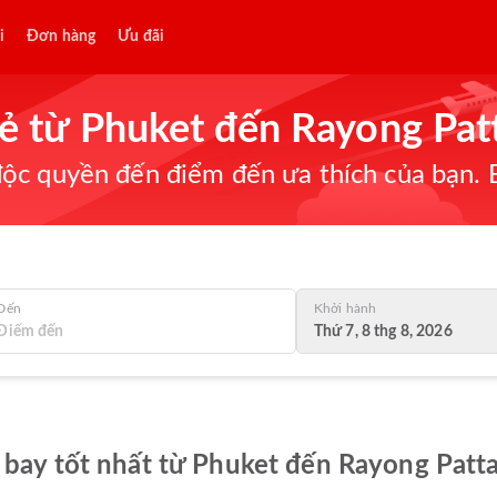
i
Đơn hàng
Ưu đãi
rẻ từ Phuket đến Rayong Pat
ộc quyền đến điểm đến ưa thích của bạn. B
Đến
Khởi hành
Thứ 7, 8 thg 8, 2026
 bay tốt nhất từ Phuket đến Rayong Patt