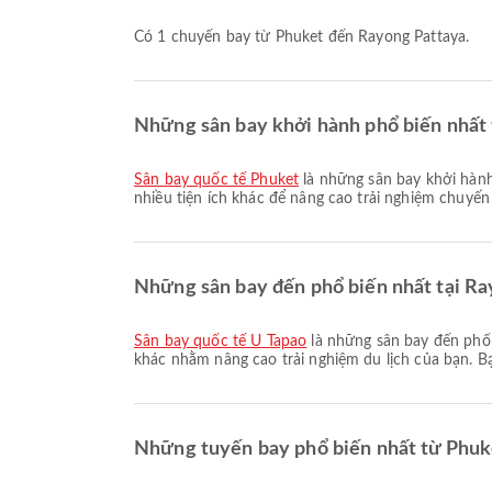
Có 1 chuyến bay từ Phuket đến Rayong Pattaya.
Những sân bay khởi hành phổ biến nhất t
Sân bay quốc tế Phuket
là những sân bay khởi hành
nhiều tiện ích khác để nâng cao trải nghiệm chuyến đ
Những sân bay đến phổ biến nhất tại Ra
Sân bay quốc tế U Tapao
là những sân bay đến phổ 
khác nhằm nâng cao trải nghiệm du lịch của bạn. Bạn
Những tuyến bay phổ biến nhất từ Phuke