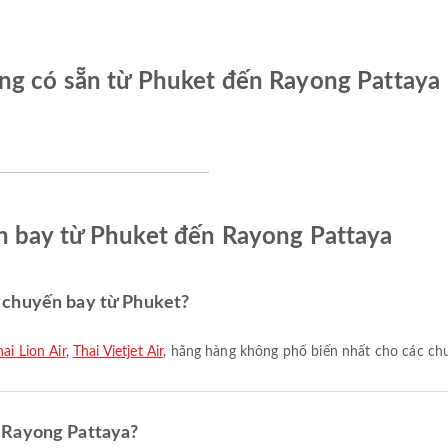
ng có sẵn từ Phuket đến Rayong Pattaya
n bay từ Phuket đến Rayong Pattaya
 chuyến bay từ Phuket?
ai Lion Air
,
Thai Vietjet Air
, hãng hàng không phổ biến nhất cho các ch
 Rayong Pattaya?