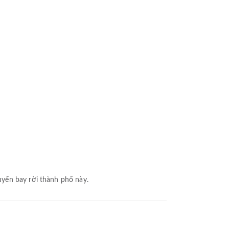
uyến bay rời thành phố này.