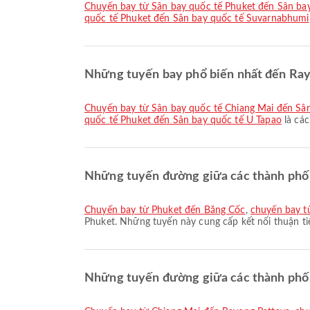
chuyến bay từ Sân bay quốc tế Phuket đến Sân b
quốc tế Phuket đến Sân bay quốc tế Suvarnabhumi
Những tuyến bay phổ biến nhất đến Ray
chuyến bay từ Sân bay quốc tế Chiang Mai đến Sâ
quốc tế Phuket đến Sân bay quốc tế U Tapao
là các
Những tuyến đường giữa các thành phố p
chuyến bay từ Phuket đến Băng Cốc
,
chuyến bay t
Phuket. Những tuyến này cung cấp kết nối thuận ti
Những tuyến đường giữa các thành phố 