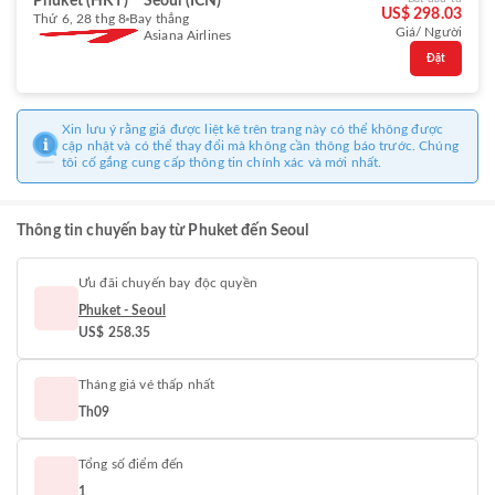
Phuket (HKT)
Seoul (ICN)
US$ 298.03
Thứ 6, 28 thg 8
Bay thẳng
Giá/ Người
Asiana Airlines
Đặt
Xin lưu ý rằng giá được liệt kê trên trang này có thể không được
cập nhật và có thể thay đổi mà không cần thông báo trước. Chúng
tôi cố gắng cung cấp thông tin chính xác và mới nhất.
Thông tin chuyến bay từ Phuket đến Seoul
Ưu đãi chuyến bay độc quyền
Phuket - Seoul
US$ 258.35
Tháng giá vé thấp nhất
Th09
Tổng số điểm đến
1