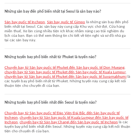
Những sân bay đến phổ biến nhất tại Seoul là sân bay nào?
Sân bay quốc tế Incheon
,
Sân bay quốc tế Gimpo
là những sân bay đến phổ
biến nhất tại Seoul. Các sân bay này cung cấp Khu vực chờ đợi, Cửa hàng
miễn thuế, Xe lăn cùng nhiều tiện ích khác nhằm nâng cao trải nghiệm du
lịch của bạn. Bạn có thể xem thông tin chi tiết về tiện nghi và sơ đồ nhà ga
tại các sân bay này.
Những tuyến bay phổ biến nhất từ Phuket là tuyến nào?
chuyến bay từ Sân bay quốc tế Phuket đến Sân bay quốc tế Don Mueang
,
chuyến bay từ Sân bay quốc tế Phuket đến Sân bay quốc tế Kuala Lumpur
,
chuyến bay từ Sân bay quốc tế Phuket đến Sân bay quốc tế Suvarnabhumi
là
các tuyến bay phổ biến nhất từ Phuket. Những tuyến này cung cấp kết nối
thuận tiện cho chuyến đi của bạn.
Những tuyến bay phổ biến nhất đến Seoul là tuyến nào?
chuyến bay từ Sân bay quốc tế Đào Viên Đài Bắc đến Sân bay quốc tế
Incheon
,
chuyến bay từ Sân bay quốc tế Kuala Lumpur đến Sân bay quốc tế
Incheon
,
chuyến bay từ Sân bay Changi đến Sân bay quốc tế Incheon
là các
tuyến bay phổ biến nhất đến Seoul. Những tuyến này cung cấp kết nối thuận
tiện cho chuyến đi của bạn.