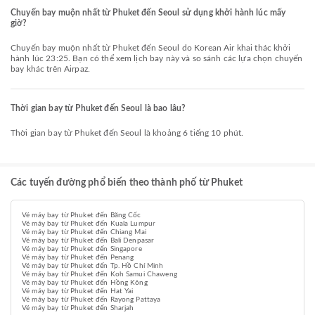
Chuyến bay muộn nhất từ Phuket đến Seoul sử dụng khởi hành lúc mấy
giờ?
Chuyến bay muộn nhất từ Phuket đến Seoul do Korean Air khai thác khởi
hành lúc 23:25. Bạn có thể xem lịch bay này và so sánh các lựa chọn chuyến
bay khác trên Airpaz.
Thời gian bay từ Phuket đến Seoul là bao lâu?
Thời gian bay từ Phuket đến Seoul là khoảng 6 tiếng 10 phút.
Các tuyến đường phổ biến theo thành phố từ Phuket
Vé máy bay từ Phuket đến Băng Cốc
Vé máy bay từ Phuket đến Kuala Lumpur
Vé máy bay từ Phuket đến Chiang Mai
Vé máy bay từ Phuket đến Bali Denpasar
Vé máy bay từ Phuket đến Singapore
Vé máy bay từ Phuket đến Penang
Vé máy bay từ Phuket đến Tp. Hồ Chí Minh
Vé máy bay từ Phuket đến Koh Samui Chaweng
Vé máy bay từ Phuket đến Hồng Kông
Vé máy bay từ Phuket đến Hat Yai
Vé máy bay từ Phuket đến Rayong Pattaya
Vé máy bay từ Phuket đến Sharjah