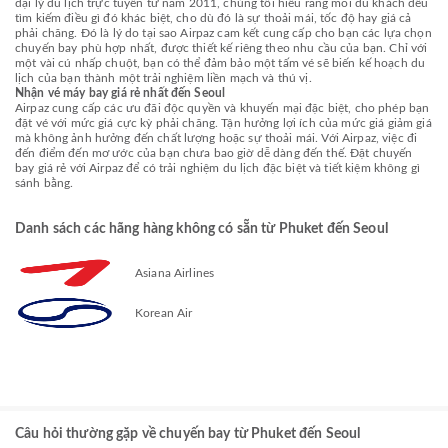
đại lý du lịch trực tuyến từ năm 2011, chúng tôi hiểu rằng mỗi du khách đều
tìm kiếm điều gì đó khác biệt, cho dù đó là sự thoải mái, tốc độ hay giá cả
phải chăng. Đó là lý do tại sao Airpaz cam kết cung cấp cho bạn các lựa chọn
chuyến bay phù hợp nhất, được thiết kế riêng theo nhu cầu của bạn. Chỉ với
một vài cú nhấp chuột, bạn có thể đảm bảo một tấm vé sẽ biến kế hoạch du
lịch của bạn thành một trải nghiệm liền mạch và thú vị.
Nhận vé máy bay giá rẻ nhất đến Seoul
Airpaz cung cấp các ưu đãi độc quyền và khuyến mại đặc biệt, cho phép bạn
đặt vé với mức giá cực kỳ phải chăng. Tận hưởng lợi ích của mức giá giảm giá
mà không ảnh hưởng đến chất lượng hoặc sự thoải mái. Với Airpaz, việc đi
đến điểm đến mơ ước của bạn chưa bao giờ dễ dàng đến thế. Đặt chuyến
bay giá rẻ với Airpaz để có trải nghiệm du lịch đặc biệt và tiết kiệm không gì
sánh bằng.
Danh sách các hãng hàng không có sẵn từ Phuket đến Seoul
Asiana Airlines
Korean Air
Câu hỏi thường gặp về chuyến bay từ Phuket đến Seoul