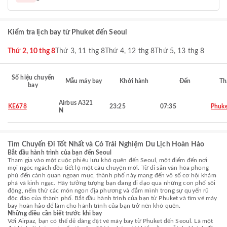
Kiểm tra lịch bay từ Phuket đến Seoul
Thứ 2, 10 thg 8
Thứ 3, 11 thg 8
Thứ 4, 12 thg 8
Thứ 5, 13 thg 8
Số hiệu chuyến
Mẫu máy bay
Khởi hành
Đến
Th
bay
Airbus A321
KE678
23:25
07:35
Phuke
N
Tìm Chuyến Đi Tốt Nhất và Có Trải Nghiệm Du Lịch Hoàn Hảo
Bắt đầu hành trình của bạn đến Seoul
Tham gia vào một cuộc phiêu lưu khó quên đến Seoul, một điểm đến nơi
mọi ngóc ngách đều tiết lộ một câu chuyện mới. Từ di sản văn hóa phong
phú đến cảnh quan ngoạn mục, thành phố này mang đến vô số cơ hội khám
phá và kinh ngạc. Hãy tưởng tượng bạn đang đi dạo qua những con phố sôi
động, nếm thử các món ngon địa phương và đắm mình trong sự quyến rũ
độc đáo của thành phố. Bắt đầu hành trình của bạn từ Phuket và tìm vé máy
bay hoàn hảo để làm cho hành trình của bạn trở nên khó quên.
Những điều cần biết trước khi bay
Với Airpaz, bạn có thể dễ dàng đặt vé máy bay từ Phuket đến Seoul. Là một