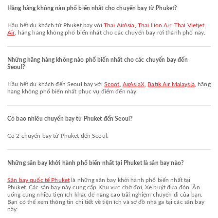
Hãng hàng không nào phổ biến nhất cho chuyến bay từ Phuket?
Hầu hết du khách từ Phuket bay với
Thai AirAsia
,
Thai Lion Air
,
Thai Vietjet
Air
, hãng hàng không phổ biến nhất cho các chuyến bay rời thành phố này.
Những hãng hàng không nào phổ biến nhất cho các chuyến bay đến
Seoul?
Hầu hết du khách đến Seoul bay với
Scoot
,
AirAsiaX
,
Batik Air Malaysia
, hãng
hàng không phổ biến nhất phục vụ điểm đến này.
Có bao nhiêu chuyến bay từ Phuket đến Seoul?
Có 2 chuyến bay từ Phuket đến Seoul.
Những sân bay khởi hành phổ biến nhất tại Phuket là sân bay nào?
Sân bay quốc tế Phuket
là những sân bay khởi hành phổ biến nhất tại
Phuket. Các sân bay này cung cấp Khu vực chờ đợi, Xe buýt đưa đón, Ăn
uống cùng nhiều tiện ích khác để nâng cao trải nghiệm chuyến đi của bạn.
Bạn có thể xem thông tin chi tiết về tiện ích và sơ đồ nhà ga tại các sân bay
này.