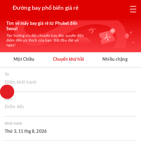
Đường bay phổ biến giá rẻ
Tìm vé máy bay giá rẻ từ Phuket đến
Seoul
Tận hưởng ưu đãi chuyến bay độc quyền đến
điểm đến ưa thích của bạn. Bắt đầu đặt vé
ngay!
Một Chiều
Chuyến khứ hồi
Nhiều chặng
Từ
Điểm khởi hành
Đến
Điểm đến
Khởi hành
Thứ 3, 11 thg 8, 2026