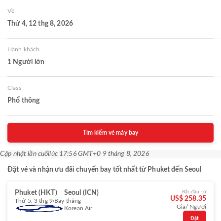
Về
Thứ 4, 12 thg 8, 2026
Hành khách
1 Người lớn
Class
Phổ thông
Tìm kiếm vé máy bay
Cập nhật lần cuối
lúc 17:56 GMT+0 9 tháng 8, 2026
Đặt vé và nhận ưu đãi chuyến bay tốt nhất từ Phuket đến Seoul
Phuket (HKT)
Seoul (ICN)
Bắt đầu từ
US$ 258.35
Thứ 5, 3 thg 9
Bay thẳng
Giá/ Người
Korean Air
Đặt