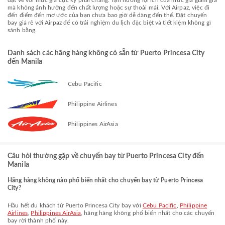
đặt vé với mức giá cực kỳ phải chăng. Tận hưởng lợi ích của mức giá giảm giá
mà không ảnh hưởng đến chất lượng hoặc sự thoải mái. Với Airpaz, việc đi
đến điểm đến mơ ước của bạn chưa bao giờ dễ dàng đến thế. Đặt chuyến
bay giá rẻ với Airpaz để có trải nghiệm du lịch đặc biệt và tiết kiệm không gì
sánh bằng.
Danh sách các hãng hàng không có sẵn từ Puerto Princesa City
đến Manila
Cebu Pacific
Philippine Airlines
Philippines AirAsia
Câu hỏi thường gặp về chuyến bay từ Puerto Princesa City đến
Manila
Hãng hàng không nào phổ biến nhất cho chuyến bay từ Puerto Princesa
City?
Hầu hết du khách từ Puerto Princesa City bay với
Cebu Pacific
,
Philippine
Airlines
,
Philippines AirAsia
, hãng hàng không phổ biến nhất cho các chuyến
bay rời thành phố này.