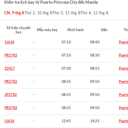
Kiểm tra lịch bay từ Puerto Princesa City đến Manila
CN, 9 thg 8
Thứ 2, 10 thg 8
Thứ 3, 11 thg 8
Thứ 4, 12 thg 8
Số hiệu chuyến
Mẫu máy bay
Khởi hành
Đến
Th
bay
5J638
-
07:10
08:40
Puert
PR1782
-
07:10
08:30
Puert
Z2427
-
07:30
08:55
Puert
PR2782
-
08:35
09:50
Puert
2P2782
-
08:35
09:50
Puert
PR2782
-
08:35
09:50
Puert
5J636
-
12:45
14:25
Puert