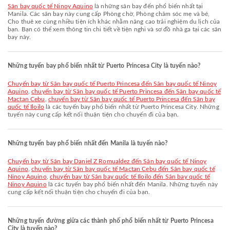
Sân bay quốc tế Ninoy Aquino
là những sân bay đến phổ biến nhất tại
Manila. Các sân bay này cung cấp Phòng chờ, Phòng chăm sóc mẹ và bé,
Cho thuê xe cùng nhiều tiện ích khác nhằm nâng cao trải nghiệm du lịch của
bạn. Bạn có thể xem thông tin chi tiết về tiện nghi và sơ đồ nhà ga tại các sân
bay này.
Những tuyến bay phổ biến nhất từ Puerto Princesa City là tuyến nào?
chuyến bay từ Sân bay quốc tế Puerto Princesa đến Sân bay quốc tế Ninoy
Aquino
,
chuyến bay từ Sân bay quốc tế Puerto Princesa đến Sân bay quốc tế
Mactan Cebu
,
chuyến bay từ Sân bay quốc tế Puerto Princesa đến Sân bay
quốc tế Iloilo
là các tuyến bay phổ biến nhất từ Puerto Princesa City. Những
tuyến này cung cấp kết nối thuận tiện cho chuyến đi của bạn.
Những tuyến bay phổ biến nhất đến Manila là tuyến nào?
chuyến bay từ Sân bay Daniel Z Romualdez đến Sân bay quốc tế Ninoy
Aquino
,
chuyến bay từ Sân bay quốc tế Mactan Cebu đến Sân bay quốc tế
Ninoy Aquino
,
chuyến bay từ Sân bay quốc tế Iloilo đến Sân bay quốc tế
Ninoy Aquino
là các tuyến bay phổ biến nhất đến Manila. Những tuyến này
cung cấp kết nối thuận tiện cho chuyến đi của bạn.
Những tuyến đường giữa các thành phố phổ biến nhất từ Puerto Princesa
City là tuyến nào?