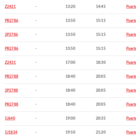
Z2421
-
13:20
14:45
Puert
PR2786
-
13:50
15:15
Puert
2P2786
-
13:50
15:15
Puert
PR2786
-
13:50
15:15
Puert
Z2431
-
17:00
18:30
Puert
PR2788
-
18:40
20:05
Puert
2P2788
-
18:40
20:05
Puert
PR2788
-
18:40
20:05
Puert
5J640
-
19:00
20:35
Puert
5J1834
-
19:50
21:20
Puert