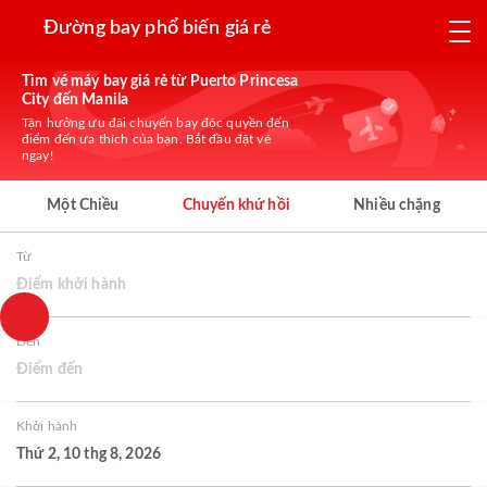
Đường bay phổ biến giá rẻ
Tìm vé máy bay giá rẻ từ Puerto Princesa
City đến Manila
Tận hưởng ưu đãi chuyến bay độc quyền đến
điểm đến ưa thích của bạn. Bắt đầu đặt vé
ngay!
Một Chiều
Chuyến khứ hồi
Nhiều chặng
Từ
Điểm khởi hành
Đến
Điểm đến
Khởi hành
Thứ 2, 10 thg 8, 2026