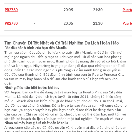
PR2780
-
20:05
21:30
Puert
PR2780
-
20:05
21:30
Puert
Tìm Chuyến Đi Tốt Nhất và Có Trải Nghiệm Du Lịch Hoàn Hảo
Bắt đầu hành trình của bạn đến Manila
Tham gia vào một cuộc phiêu lưu khó quên đến Manila, một điểm đến nơi
mọi ngóc ngách đều tiết lộ một câu chuyện mới. Từ di sản văn hóa phong
phú đến cảnh quan ngoạn mục, thành phố này mang đến vô số cơ hội khám
phá và kinh ngạc. Hãy tưởng tượng bạn đang đi dạo qua những con phố sôi
động, nếm thử các món ngon địa phương và đắm mình trong sự quyến rũ
độc đáo của thành phố. Bắt đầu hành trình của bạn từ Puerto Princesa City
và tìm vé máy bay hoàn hảo để làm cho hành trình của bạn trở nên khó
quên.
Những điều cần biết trước khi bay
Với Airpaz, bạn có thể dễ dàng đặt vé máy bay từ Puerto Princesa City đến
Manila. Là một đại lý du lịch trực tuyến từ năm 2011, chúng tôi hiểu rằng
mỗi du khách đều tìm kiếm điều gì đó khác biệt, cho dù đó là sự thoải mái,
tốc độ hay giá cả phải chăng. Đó là lý do tại sao Airpaz cam kết cung cấp cho
bạn các lựa chọn chuyến bay phù hợp nhất, được thiết kế riêng theo nhu
cầu của bạn. Chỉ với một vài cú nhấp chuột, bạn có thể đảm bảo một tấm vé
sẽ biến kế hoạch du lịch của bạn thành một trải nghiệm liền mạch và thú vị.
Nhận vé máy bay giá rẻ nhất đến Manila
Airpaz cung cấp các ưu đãi độc quyền và khuyến mại đặc biệt, cho phép bạn