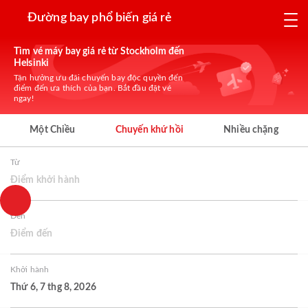
Đường bay phổ biến giá rẻ
Tìm vé máy bay giá rẻ từ Stockholm đến
Helsinki
Tận hưởng ưu đãi chuyến bay độc quyền đến
điểm đến ưa thích của bạn. Bắt đầu đặt vé
ngay!
Một Chiều
Chuyến khứ hồi
Nhiều chặng
Từ
Điểm khởi hành
Đến
Điểm đến
Khởi hành
Thứ 6, 7 thg 8, 2026