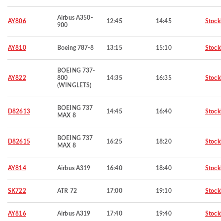
Airbus A350-
AY806
12:45
14:45
Stoc
900
AY810
Boeing 787-8
13:15
15:10
Stoc
BOEING 737-
AY822
800
14:35
16:35
Stoc
(WINGLETS)
BOEING 737
D82613
14:45
16:40
Stoc
MAX 8
BOEING 737
D82615
16:25
18:20
Stoc
MAX 8
AY814
Airbus A319
16:40
18:40
Stoc
SK722
ATR 72
17:00
19:10
Stoc
AY816
Airbus A319
17:40
19:40
Stoc