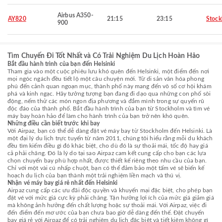
Airbus A350-
AY820
21:15
23:15
Stoc
900
Tìm Chuyến Đi Tốt Nhất và Có Trải Nghiệm Du Lịch Hoàn Hảo
Bắt đầu hành trình của bạn đến Helsinki
Tham gia vào một cuộc phiêu lưu khó quên đến Helsinki, một điểm đến nơi
mọi ngóc ngách đều tiết lộ một câu chuyện mới. Từ di sản văn hóa phong
phú đến cảnh quan ngoạn mục, thành phố này mang đến vô số cơ hội khám
phá và kinh ngạc. Hãy tưởng tượng bạn đang đi dạo qua những con phố sôi
động, nếm thử các món ngon địa phương và đắm mình trong sự quyến rũ
độc đáo của thành phố. Bắt đầu hành trình của bạn từ Stockholm và tìm vé
máy bay hoàn hảo để làm cho hành trình của bạn trở nên khó quên.
Những điều cần biết trước khi bay
Với Airpaz, bạn có thể dễ dàng đặt vé máy bay từ Stockholm đến Helsinki. Là
một đại lý du lịch trực tuyến từ năm 2011, chúng tôi hiểu rằng mỗi du khách
đều tìm kiếm điều gì đó khác biệt, cho dù đó là sự thoải mái, tốc độ hay giá
cả phải chăng. Đó là lý do tại sao Airpaz cam kết cung cấp cho bạn các lựa
chọn chuyến bay phù hợp nhất, được thiết kế riêng theo nhu cầu của bạn.
Chỉ với một vài cú nhấp chuột, bạn có thể đảm bảo một tấm vé sẽ biến kế
hoạch du lịch của bạn thành một trải nghiệm liền mạch và thú vị.
Nhận vé máy bay giá rẻ nhất đến Helsinki
Airpaz cung cấp các ưu đãi độc quyền và khuyến mại đặc biệt, cho phép bạn
đặt vé với mức giá cực kỳ phải chăng. Tận hưởng lợi ích của mức giá giảm giá
mà không ảnh hưởng đến chất lượng hoặc sự thoải mái. Với Airpaz, việc đi
đến điểm đến mơ ước của bạn chưa bao giờ dễ dàng đến thế. Đặt chuyến
bay giá rẻ với Airpaz để có trải nghiệm du lịch đặc biệt và tiết kiệm không gì