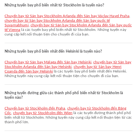
Những tuyến bay phổ biến nhất từ Stockholm là tuyến nào?
chuyến bay từ Sân bay Stockholm Arlanda đến Sân bay Václav Havel Praha
,
chuyến bay từ Sân bay Stockholm Arlanda đến Sân bay quốc tế
Suvarnabhumi
,
chuyến bay từ Sân bay Stockholm Arlanda đến Sân bay quốc
tế Vienna
là các tuyến bay phổ biến nhất từ Stockholm. Những tuyến này
cung cấp kết nối thuận tiện cho chuyến đi của bạn.
Những tuyến bay phổ biến nhất đến Helsinki là tuyến nào?
chuyến bay từ Sân bay Málaga đến Sân bay Helsinki
,
chuyến bay từ Sân bay
Stockholm Arlanda đến Sân bay Helsinki
,
chuyến bay từ Sân bay Henri
Coanda đến Sân bay Helsinki
là các tuyến bay phổ biến nhất đến Helsinki.
Những tuyến này cung cấp kết nối thuận tiện cho chuyến đi của bạn.
Những tuyến đường giữa các thành phố phổ biến nhất từ Stockholm là
tuyến nào?
chuyến bay từ Stockholm đến Praha
,
chuyến bay từ Stockholm đến Băng
Cốc
,
chuyến bay từ Stockholm đến Wien
là các tuyến đường thành phố phổ
biến nhất từ Stockholm. Những tuyến này cung cấp kết nối thuận tiện từ các
thành phố lớn.