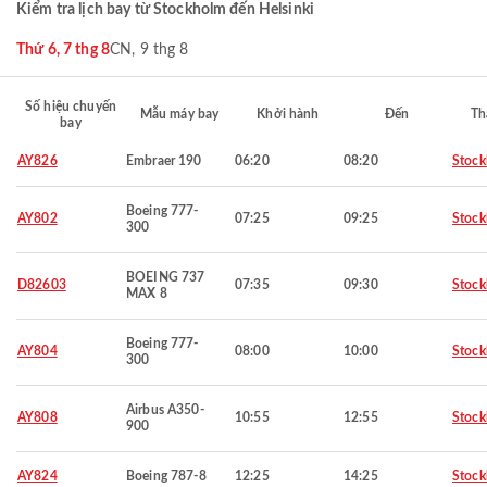
Kiểm tra lịch bay từ Stockholm đến Helsinki
Thứ 6, 7 thg 8
CN, 9 thg 8
Số hiệu chuyến
Mẫu máy bay
Khởi hành
Đến
Th
bay
AY826
Embraer 190
06:20
08:20
Stoc
Boeing 777-
AY802
07:25
09:25
Stoc
300
BOEING 737
D82603
07:35
09:30
Stoc
MAX 8
Boeing 777-
AY804
08:00
10:00
Stoc
300
Airbus A350-
AY808
10:55
12:55
Stoc
900
AY824
Boeing 787-8
12:25
14:25
Stoc