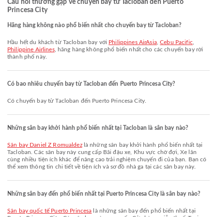
Câu hỏi thường gặp về chuyến bay từ Tacloban đến Puerto
Princesa City
Hãng hàng không nào phổ biến nhất cho chuyến bay từ Tacloban?
Hầu hết du khách từ Tacloban bay với
Philippines AirAsia
,
Cebu Pacific
,
Philippine Airlines
, hãng hàng không phổ biến nhất cho các chuyến bay rời
thành phố này.
Có bao nhiêu chuyến bay từ Tacloban đến Puerto Princesa City?
Có chuyến bay từ Tacloban đến Puerto Princesa City.
Những sân bay khởi hành phổ biến nhất tại Tacloban là sân bay nào?
Sân bay Daniel Z Romualdez
là những sân bay khởi hành phổ biến nhất tại
Tacloban. Các sân bay này cung cấp Bãi đậu xe, Khu vực chờ đợi, Xe lăn
cùng nhiều tiện ích khác để nâng cao trải nghiệm chuyến đi của bạn. Bạn có
thể xem thông tin chi tiết về tiện ích và sơ đồ nhà ga tại các sân bay này.
Những sân bay đến phổ biến nhất tại Puerto Princesa City là sân bay nào?
Sân bay quốc tế Puerto Princesa
là những sân bay đến phổ biến nhất tại