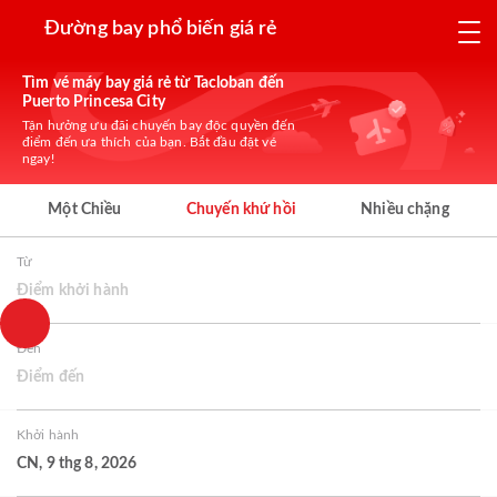
Đường bay phổ biến giá rẻ
Tìm vé máy bay giá rẻ từ Tacloban đến
Puerto Princesa City
Tận hưởng ưu đãi chuyến bay độc quyền đến
điểm đến ưa thích của bạn. Bắt đầu đặt vé
ngay!
Một Chiều
Chuyến khứ hồi
Nhiều chặng
Từ
Điểm khởi hành
Đến
Điểm đến
Khởi hành
CN, 9 thg 8, 2026