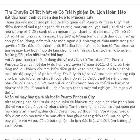
Tìm Chuyến Đi Tốt Nhất và Có Trải Nghiệm Du Lịch Hoàn Hảo
Bắt đầu hành trình của bạn đến Puerto Princesa City
Tham gia vào một cuộc phiêu lưu khó quên đến Puerto Princesa City, một
điểm đến nơi mọi ngóc ngách đều tiết lộ một câu chuyện mới. Từ di sản văn
hóa phong phú đến cảnh quan ngoạn mục, thành phố này mang đến vô số
cơ hội khám phá và kinh ngạc. Hãy tưởng tượng bạn đang đi dạo qua những
con phố sôi động, nếm thử các món ngon địa phương và đắm mình trong sự
quyến rũ độc đáo của thành phố. Bắt đầu hành trình của bạn từ Tacloban và
tìm vé máy bay hoàn hảo để làm cho hành trình của bạn trở nên khó quên.
Những điều cần biết trước khi bay
Với Airpaz, bạn có thể dễ dàng đặt vé máy bay từ Tacloban đến Puerto
Princesa City. Là một đại lý du lịch trực tuyến từ năm 2011, chúng tôi hiểu
rằng mỗi du khách đều tìm kiếm điều gì đó khác biệt, cho dù đó là sự thoải
mái, tốc độ hay giá cả phải chăng. Đó là lý do tại sao Airpaz cam kết cung cấp
cho bạn các lựa chọn chuyến bay phù hợp nhất, được thiết kế riêng theo
nhu cầu của bạn. Chỉ với một vài cú nhấp chuột, bạn có thể đảm bảo một
tấm vé sẽ biến kế hoạch du lịch của bạn thành một trải nghiệm liền mạch và
thú vị.
Nhận vé máy bay giá rẻ nhất đến Puerto Princesa City
Airpaz cung cấp các ưu đãi độc quyền và khuyến mại đặc biệt, cho phép bạn
đặt vé với mức giá cực kỳ phải chăng. Tận hưởng lợi ích của mức giá giảm giá
mà không ảnh hưởng đến chất lượng hoặc sự thoải mái. Với Airpaz, việc đi
đến điểm đến mơ ước của bạn chưa bao giờ dễ dàng đến thế. Đặt chuyến
bay giá rẻ với Airpaz để có trải nghiệm du lịch đặc biệt và tiết kiệm không gì
sánh bằng.