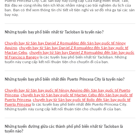
Puerto Princesa City. Các sân bay này cung cấp Cửa hàng miễn thuế, Taxi,
Bãi đậu xe cùng nhiều tiện ích khác nhằm nâng cao trải nghiệm du lịch của
bạn. Bạn có thể xem thông tin chi tiết về tiện nghi và sơ đồ nhà ga tại các sân
bay này.
Những tuyến bay phổ biến nhất từ Tacloban là tuyến nào?
chuyến bay từ Sân bay Daniel Z Romualdez đến Sân bay quốc tế Ninoy
Aquino
,
chuyến bay từ Sân bay Daniel Z Romualdez đến Sân bay quốc tế
Mactan Cebu
,
chuyến bay từ Sân bay Daniel Z Romualdez đến Sân bay quốc
tế Francisco Bangoy
là các tuyến bay phổ biến nhất từ Tacloban. Những
tuyến này cung cấp kết nối thuận tiện cho chuyến đi của bạn.
Những tuyến bay phổ biến nhất đến Puerto Princesa City là tuyến nào?
chuyến bay từ Sân bay quốc tế Ninoy Aquino đến Sân bay quốc tế Puerto
Princesa
,
chuyến bay từ Sân bay quốc tế Mactan Cebu đến Sân bay quốc tế
Puerto Princesa
,
chuyến bay từ Sân bay quốc tế Iloilo đến Sân bay quốc tế
Puerto Princesa
là các tuyến bay phổ biến nhất đến Puerto Princesa City.
Những tuyến này cung cấp kết nối thuận tiện cho chuyến đi của bạn.
Những tuyến đường giữa các thành phố phổ biến nhất từ Tacloban là
tuyến nào?