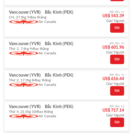
Vancouver (YVR)
Bắc Kinh (PEK)
Bắt đầu từ
US$ 543.39
CN, 27 thg 9
Bay thẳng
Giá/ Người
Air Canada
Đặt
Vancouver (YVR)
Bắc Kinh (PEK)
Bắt đầu từ
US$ 601.96
Thứ 2, 7 thg 9
Bay thẳng
Giá/ Người
Air Canada
Đặt
Vancouver (YVR)
Bắc Kinh (PEK)
Bắt đầu từ
US$ 616.44
Thứ 2, 17 thg 8
Bay thẳng
Giá/ Người
Air Canada
Đặt
Vancouver (YVR)
Bắc Kinh (PEK)
Bắt đầu từ
US$ 717.14
Thứ 4, 21 thg 10
Bay thẳng
Giá/ Người
Air Canada
Đặt