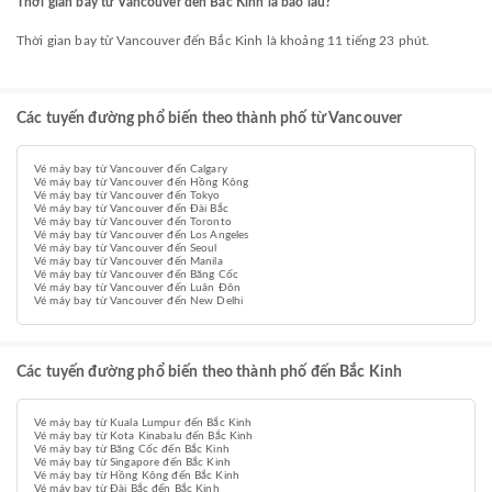
Thời gian bay từ Vancouver đến Bắc Kinh là bao lâu?
Thời gian bay từ Vancouver đến Bắc Kinh là khoảng 11 tiếng 23 phút.
Các tuyến đường phổ biến theo thành phố từ Vancouver
Vé máy bay từ Vancouver đến Calgary
Vé máy bay từ Vancouver đến Hồng Kông
Vé máy bay từ Vancouver đến Tokyo
Vé máy bay từ Vancouver đến Đài Bắc
Vé máy bay từ Vancouver đến Toronto
Vé máy bay từ Vancouver đến Los Angeles
Vé máy bay từ Vancouver đến Seoul
Vé máy bay từ Vancouver đến Manila
Vé máy bay từ Vancouver đến Băng Cốc
Vé máy bay từ Vancouver đến Luân Đôn
Vé máy bay từ Vancouver đến New Delhi
Các tuyến đường phổ biến theo thành phố đến Bắc Kinh
Vé máy bay từ Kuala Lumpur đến Bắc Kinh
Vé máy bay từ Kota Kinabalu đến Bắc Kinh
Vé máy bay từ Băng Cốc đến Bắc Kinh
Vé máy bay từ Singapore đến Bắc Kinh
Vé máy bay từ Hồng Kông đến Bắc Kinh
Vé máy bay từ Đài Bắc đến Bắc Kinh