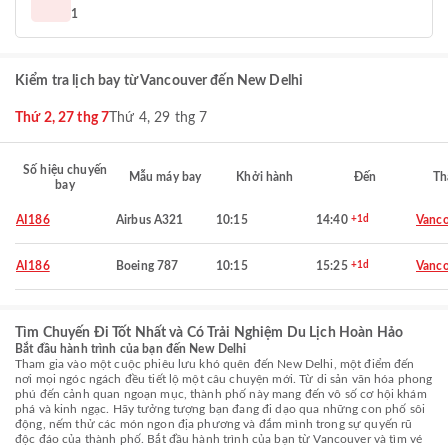
1
Kiểm tra lịch bay từ Vancouver đến New Delhi
Thứ 2, 27 thg 7
Thứ 4, 29 thg 7
Số hiệu chuyến
Mẫu máy bay
Khởi hành
Đến
Th
bay
AI186
Airbus A321
10:15
14:40
+1d
Vanco
AI186
Boeing 787
10:15
15:25
+1d
Vanco
Tìm Chuyến Đi Tốt Nhất và Có Trải Nghiệm Du Lịch Hoàn Hảo
Bắt đầu hành trình của bạn đến New Delhi
Tham gia vào một cuộc phiêu lưu khó quên đến New Delhi, một điểm đến
nơi mọi ngóc ngách đều tiết lộ một câu chuyện mới. Từ di sản văn hóa phong
phú đến cảnh quan ngoạn mục, thành phố này mang đến vô số cơ hội khám
phá và kinh ngạc. Hãy tưởng tượng bạn đang đi dạo qua những con phố sôi
động, nếm thử các món ngon địa phương và đắm mình trong sự quyến rũ
độc đáo của thành phố. Bắt đầu hành trình của bạn từ Vancouver và tìm vé