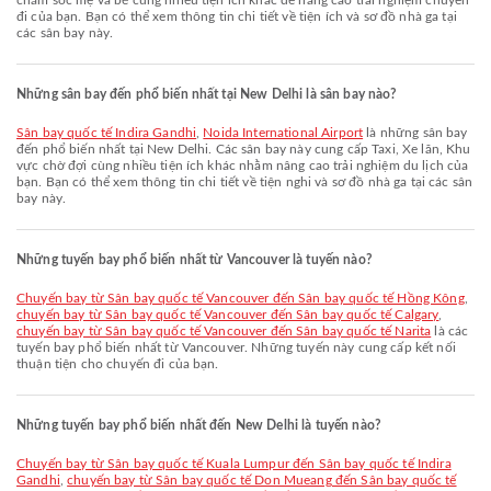
chăm sóc mẹ và bé cùng nhiều tiện ích khác để nâng cao trải nghiệm chuyến
đi của bạn. Bạn có thể xem thông tin chi tiết về tiện ích và sơ đồ nhà ga tại
các sân bay này.
Những sân bay đến phổ biến nhất tại New Delhi là sân bay nào?
Sân bay quốc tế Indira Gandhi
,
Noida International Airport
là những sân bay
đến phổ biến nhất tại New Delhi. Các sân bay này cung cấp Taxi, Xe lăn, Khu
vực chờ đợi cùng nhiều tiện ích khác nhằm nâng cao trải nghiệm du lịch của
bạn. Bạn có thể xem thông tin chi tiết về tiện nghi và sơ đồ nhà ga tại các sân
bay này.
Những tuyến bay phổ biến nhất từ Vancouver là tuyến nào?
chuyến bay từ Sân bay quốc tế Vancouver đến Sân bay quốc tế Hồng Kông
,
chuyến bay từ Sân bay quốc tế Vancouver đến Sân bay quốc tế Calgary
,
chuyến bay từ Sân bay quốc tế Vancouver đến Sân bay quốc tế Narita
là các
tuyến bay phổ biến nhất từ Vancouver. Những tuyến này cung cấp kết nối
thuận tiện cho chuyến đi của bạn.
Những tuyến bay phổ biến nhất đến New Delhi là tuyến nào?
chuyến bay từ Sân bay quốc tế Kuala Lumpur đến Sân bay quốc tế Indira
Gandhi
,
chuyến bay từ Sân bay quốc tế Don Mueang đến Sân bay quốc tế