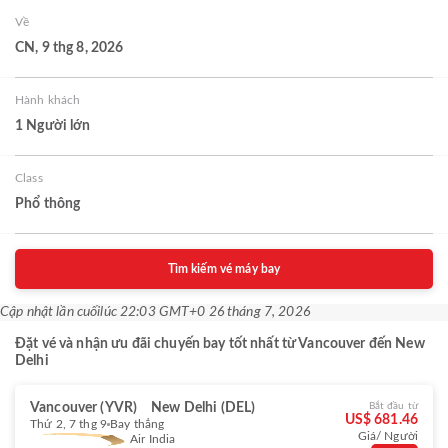
Về
CN, 9 thg 8, 2026
Hành khách
1 Người lớn
Class
Phổ thông
Tìm kiếm vé máy bay
Cập nhật lần cuối
lúc 22:03 GMT+0 26 tháng 7, 2026
Đặt vé và nhận ưu đãi chuyến bay tốt nhất từ Vancouver đến New
Delhi
Vancouver (YVR)
New Delhi (DEL)
Bắt đầu từ
US$ 681.46
Thứ 2, 7 thg 9
Bay thẳng
Giá/ Người
Air India