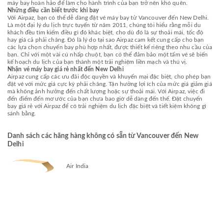
máy bay hoàn hảo để làm cho hành trình của bạn trở nên khó quên.
Những điều cần biết trước khi bay
Với Airpaz, bạn có thể dễ dàng đặt vé máy bay từ Vancouver đến New Delhi.
Là một đại lý du lịch trực tuyến từ năm 2011, chúng tôi hiểu rằng mỗi du
khách đều tìm kiếm điều gì đó khác biệt, cho dù đó là sự thoải mái, tốc độ
hay giá cả phải chăng. Đó là lý do tại sao Airpaz cam kết cung cấp cho bạn
các lựa chọn chuyến bay phù hợp nhất, được thiết kế riêng theo nhu cầu của
bạn. Chỉ với một vài cú nhấp chuột, bạn có thể đảm bảo một tấm vé sẽ biến
kế hoạch du lịch của bạn thành một trải nghiệm liền mạch và thú vị.
Nhận vé máy bay giá rẻ nhất đến New Delhi
Airpaz cung cấp các ưu đãi độc quyền và khuyến mại đặc biệt, cho phép bạn
đặt vé với mức giá cực kỳ phải chăng. Tận hưởng lợi ích của mức giá giảm giá
mà không ảnh hưởng đến chất lượng hoặc sự thoải mái. Với Airpaz, việc đi
đến điểm đến mơ ước của bạn chưa bao giờ dễ dàng đến thế. Đặt chuyến
bay giá rẻ với Airpaz để có trải nghiệm du lịch đặc biệt và tiết kiệm không gì
sánh bằng.
Danh sách các hãng hàng không có sẵn từ Vancouver đến New
Delhi
Air India