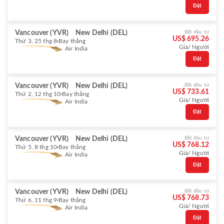
Đặt
Vancouver (YVR)
New Delhi (DEL)
Bắt đầu từ
US$ 695.26
Thứ 3, 25 thg 8
Bay thẳng
Giá/ Người
Air India
Đặt
Vancouver (YVR)
New Delhi (DEL)
Bắt đầu từ
US$ 733.61
Thứ 2, 12 thg 10
Bay thẳng
Giá/ Người
Air India
Đặt
Vancouver (YVR)
New Delhi (DEL)
Bắt đầu từ
US$ 768.12
Thứ 5, 8 thg 10
Bay thẳng
Giá/ Người
Air India
Đặt
Vancouver (YVR)
New Delhi (DEL)
Bắt đầu từ
US$ 768.73
Thứ 6, 11 thg 9
Bay thẳng
Giá/ Người
Air India
Đặt