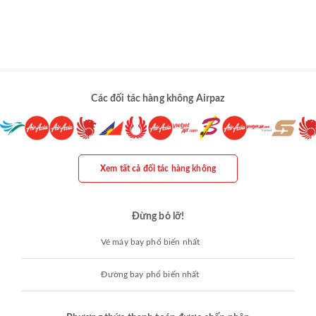
Các đối tác hàng không Airpaz
Xem tất cả đối tác hàng không
Đừng bỏ lỡ!
Vé máy bay phổ biến nhất
Đường bay phổ biến nhất