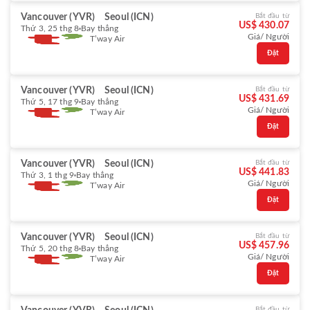
Vancouver (YVR)
Seoul (ICN)
Bắt đầu từ
US$ 430.07
Thứ 3, 25 thg 8
Bay thẳng
Giá/ Người
T’way Air
Đặt
Vancouver (YVR)
Seoul (ICN)
Bắt đầu từ
US$ 431.69
Thứ 5, 17 thg 9
Bay thẳng
Giá/ Người
T’way Air
Đặt
Vancouver (YVR)
Seoul (ICN)
Bắt đầu từ
US$ 441.83
Thứ 3, 1 thg 9
Bay thẳng
Giá/ Người
T’way Air
Đặt
Vancouver (YVR)
Seoul (ICN)
Bắt đầu từ
US$ 457.96
Thứ 5, 20 thg 8
Bay thẳng
Giá/ Người
T’way Air
Đặt
Bắt đầu từ