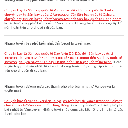
Những tuyến bay phổ biến nhất từ Vancouver là tuyến nào?
chuyến bay từ Sân bay quốc tế Vancouver đến Sân bay quốc tế Narita
,
chuyến bay từ Sân bay quốc tế Vancouver đến Sân bay quốc tế Calgary
,
chuyến bay từ Sân bay quốc tế Vancouver đến Sân bay quốc tế Hồng Kông
là các tuyến bay phổ biến nhất từ Vancouver. Những tuyến này cung cấp kết
nối thuận tiện cho chuyến đi của bạn.
Những tuyến bay phổ biến nhất đến Seoul là tuyến nào?
chuyến bay từ Sân bay quốc tế Đào Viên Đài Bắc đến Sân bay quốc tế
Incheon
,
chuyến bay từ Sân bay quốc tế Kuala Lumpur đến Sân bay quốc tế
Incheon
,
chuyến bay từ Sân bay Changi đến Sân bay quốc tế Incheon
là các
tuyến bay phổ biến nhất đến Seoul. Những tuyến này cung cấp kết nối thuận
tiện cho chuyến đi của bạn.
Những tuyến đường giữa các thành phố phổ biến nhất từ Vancouver là
tuyến nào?
chuyến bay từ Vancouver đến Tokyo
,
chuyến bay từ Vancouver đến Calgary
,
chuyến bay từ Vancouver đến Hồng Kông
là các tuyến đường thành phố phổ
biến nhất từ Vancouver. Những tuyến này cung cấp kết nối thuận tiện từ các
thành phố lớn.