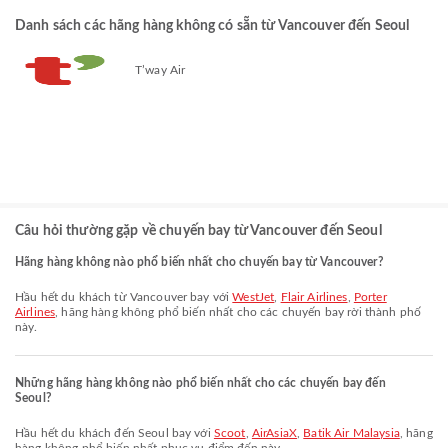
Danh sách các hãng hàng không có sẵn từ Vancouver đến Seoul
T’way Air
Câu hỏi thường gặp về chuyến bay từ Vancouver đến Seoul
Hãng hàng không nào phổ biến nhất cho chuyến bay từ Vancouver?
Hầu hết du khách từ Vancouver bay với
WestJet
,
Flair Airlines
,
Porter
Airlines
, hãng hàng không phổ biến nhất cho các chuyến bay rời thành phố
này.
Những hãng hàng không nào phổ biến nhất cho các chuyến bay đến
Seoul?
Hầu hết du khách đến Seoul bay với
Scoot
,
AirAsiaX
,
Batik Air Malaysia
, hãng