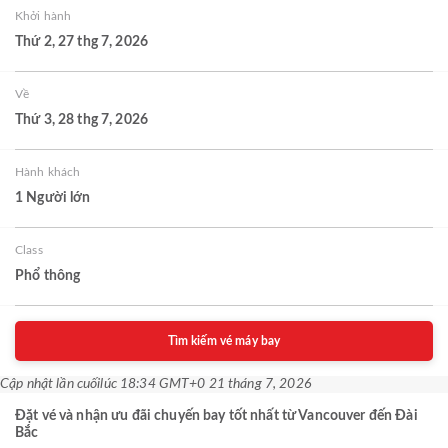
Khởi hành
Thứ 2, 27 thg 7, 2026
Về
Thứ 3, 28 thg 7, 2026
Hành khách
1 Người lớn
Class
Phổ thông
Tìm kiếm vé máy bay
Cập nhật lần cuối
lúc 18:34 GMT+0 21 tháng 7, 2026
Đặt vé và nhận ưu đãi chuyến bay tốt nhất từ Vancouver đến Đài
Bắc