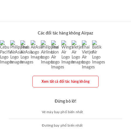
Các đối tác hàng không Airpaz
Xem tất cả đối tác hàng không
Đừng bỏ lỡ!
Vé máy bay phổ biến nhất
Đường bay phổ biến nhất