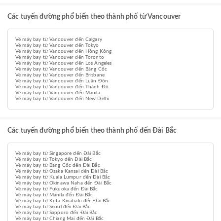
Các tuyến đường phổ biến theo thành phố từ Vancouver
Vé máy bay từ Vancouver đến Calgary
Vé máy bay từ Vancouver đến Tokyo
Vé máy bay từ Vancouver đến Hồng Kông
Vé máy bay từ Vancouver đến Toronto
Vé máy bay từ Vancouver đến Los Angeles
Vé máy bay từ Vancouver đến Băng Cốc
Vé máy bay từ Vancouver đến Brisbane
Vé máy bay từ Vancouver đến Luân Đôn
Vé máy bay từ Vancouver đến Thành Đô
Vé máy bay từ Vancouver đến Manila
Vé máy bay từ Vancouver đến New Delhi
Các tuyến đường phổ biến theo thành phố đến Đài Bắc
Vé máy bay từ Singapore đến Đài Bắc
Vé máy bay từ Tokyo đến Đài Bắc
Vé máy bay từ Băng Cốc đến Đài Bắc
Vé máy bay từ Osaka Kansai đến Đài Bắc
Vé máy bay từ Kuala Lumpur đến Đài Bắc
Vé máy bay từ Okinawa Naha đến Đài Bắc
Vé máy bay từ Fukuoka đến Đài Bắc
Vé máy bay từ Manila đến Đài Bắc
Vé máy bay từ Kota Kinabalu đến Đài Bắc
Vé máy bay từ Seoul đến Đài Bắc
Vé máy bay từ Sapporo đến Đài Bắc
Vé máy bay từ Chiang Mai đến Đài Bắc