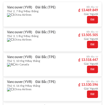
Vancouver (YVR)
Đài Bắc (TPE)
Bắt đầu từ
₫ 13.469.849
Thứ 2, 7 thg 9
Bay thẳng
Giá/ Người
China Airlines
Đặt
Vancouver (YVR)
Đài Bắc (TPE)
Bắt đầu từ
₫ 13.505.505
Thứ 3, 1 thg 9
Bay thẳng
Giá/ Người
China Airlines
Đặt
Vancouver (YVR)
Đài Bắc (TPE)
Bắt đầu từ
₫ 13.518.447
Thứ 5, 10 thg 9
Bay thẳng
Giá/ Người
Air Canada
Đặt
Vancouver (YVR)
Đài Bắc (TPE)
Bắt đầu từ
₫ 13.530.596
Thứ 4, 16 thg 9
Bay thẳng
Giá/ Người
China Airlines
Đặt