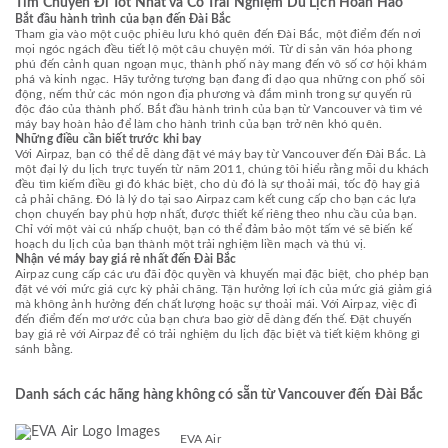
Tìm Chuyến Đi Tốt Nhất và Có Trải Nghiệm Du Lịch Hoàn Hảo
Bắt đầu hành trình của bạn đến Đài Bắc
Tham gia vào một cuộc phiêu lưu khó quên đến Đài Bắc, một điểm đến nơi
mọi ngóc ngách đều tiết lộ một câu chuyện mới. Từ di sản văn hóa phong
phú đến cảnh quan ngoạn mục, thành phố này mang đến vô số cơ hội khám
phá và kinh ngạc. Hãy tưởng tượng bạn đang đi dạo qua những con phố sôi
động, nếm thử các món ngon địa phương và đắm mình trong sự quyến rũ
độc đáo của thành phố. Bắt đầu hành trình của bạn từ Vancouver và tìm vé
máy bay hoàn hảo để làm cho hành trình của bạn trở nên khó quên.
Những điều cần biết trước khi bay
Với Airpaz, bạn có thể dễ dàng đặt vé máy bay từ Vancouver đến Đài Bắc. Là
một đại lý du lịch trực tuyến từ năm 2011, chúng tôi hiểu rằng mỗi du khách
đều tìm kiếm điều gì đó khác biệt, cho dù đó là sự thoải mái, tốc độ hay giá
cả phải chăng. Đó là lý do tại sao Airpaz cam kết cung cấp cho bạn các lựa
chọn chuyến bay phù hợp nhất, được thiết kế riêng theo nhu cầu của bạn.
Chỉ với một vài cú nhấp chuột, bạn có thể đảm bảo một tấm vé sẽ biến kế
hoạch du lịch của bạn thành một trải nghiệm liền mạch và thú vị.
Nhận vé máy bay giá rẻ nhất đến Đài Bắc
Airpaz cung cấp các ưu đãi độc quyền và khuyến mại đặc biệt, cho phép bạn
đặt vé với mức giá cực kỳ phải chăng. Tận hưởng lợi ích của mức giá giảm giá
mà không ảnh hưởng đến chất lượng hoặc sự thoải mái. Với Airpaz, việc đi
đến điểm đến mơ ước của bạn chưa bao giờ dễ dàng đến thế. Đặt chuyến
bay giá rẻ với Airpaz để có trải nghiệm du lịch đặc biệt và tiết kiệm không gì
sánh bằng.
Danh sách các hãng hàng không có sẵn từ Vancouver đến Đài Bắc
EVA Air