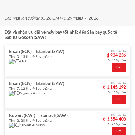
Cập nhật lần cuối
lúc 05:28 GMT+0 29 tháng 7, 2026
Đặt và nhận ưu đãi vé máy bay tốt nhất đến Sân bay quốc tế
Sabiha Gokcen (SAW)
Ercan (ECN)
Istanbul (SAW)
Bắt đầu từ
₫ 934.236
Thứ 3, 15 thg 9
Bay thẳng
Giá/ Người
AJet
Đặt
Ercan (ECN)
Istanbul (SAW)
Bắt đầu từ
₫ 1.145.192
Thứ 7, 12 thg 9
Bay thẳng
Giá/ Người
Pegasus Airlines
Đặt
Kuwait (KWI)
Istanbul (SAW)
Bắt đầu từ
₫ 3.554.408
Thứ 2, 28 thg 9
Bay thẳng
Giá/ Người
Kuwait Airways
Đặt