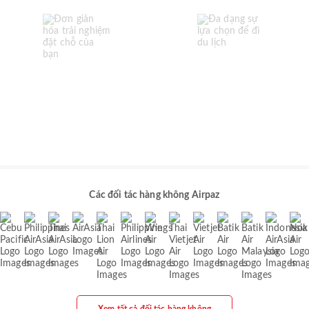
Các đối tác hàng không Airpaz
Xem tất cả đối tác hàng không