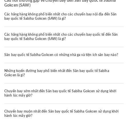
Câu hỏi thường gặp về chuyến bay đến Sân bay quốc tế Sabiha
Gokcen (SAW)
Các hãng hàng không phổ biến nhất cho các chuyến bay nội địa đến Sân
bay quốc tế Sabiha Gokcen (SAW) là gì?
Các hãng hàng không phổ biến nhất cho các chuyến bay quốc tế đến Sân
bay quốc tế Sabiha Gokcen (SAW) là gì?
Sân bay quốc tế Sabiha Gokcen có những nhà ga và tiện ích sân bay nào?
Những tuyến đường bay phổ biến nhất đến Sân bay quốc tế Sabiha
Gokcen là gì?
Chuyến bay sớm nhất đến Sân bay quốc tế Sabiha Gokcen sử dụng khởi
hành lúc mấy giờ?
Chuyến bay muộn nhất đến Sân bay quốc tế Sabiha Gokcen sử dụng khởi
hành lúc mấy giờ?