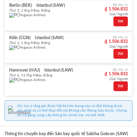
Berlin (BER)
Istanbul (SAW)
Bắt đầu từ
₫ 1.506.832
Thứ 3, 1 thg 9
Bay thẳng
Giá/ Người
Pegasus Airlines
Đặt
Köln (CGN)
Istanbul (SAW)
Bắt đầu từ
₫ 1.506.832
Thứ 3, 1 thg 9
Bay thẳng
Giá/ Người
Pegasus Airlines
Đặt
Hannover (HAJ)
Istanbul (SAW)
Bắt đầu từ
₫ 1.506.832
Thứ 6, 11 thg 9
Bay thẳng
Giá/ Người
Pegasus Airlines
Đặt
Xin lưu ý rằng giá được liệt kê trên trang này có thể không được
cập nhật và có thể thay đổi mà không cần thông báo trước. Chúng
tôi cố gắng cung cấp thông tin chính xác và mới nhất.
Thông tin chuyến bay đến Sân bay quốc tế Sabiha Gokcen (SAW)