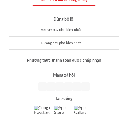
Đừng bỏ lỡ!
Vé máy bay phổ biến nhất
Đường bay phổ biến nhất
Phương thức thanh toán được chấp nhận
Mạng xã hội
Tải xuống