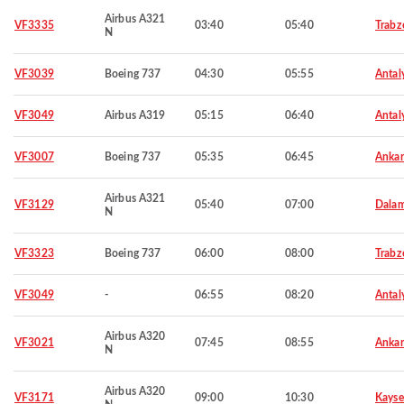
Airbus A321
VF3335
03:40
05:40
Trabz
N
VF3039
Boeing 737
04:30
05:55
Antal
VF3049
Airbus A319
05:15
06:40
Antal
VF3007
Boeing 737
05:35
06:45
Ankar
Airbus A321
VF3129
05:40
07:00
Dala
N
VF3323
Boeing 737
06:00
08:00
Trabz
VF3049
-
06:55
08:20
Antal
Airbus A320
VF3021
07:45
08:55
Ankar
N
Airbus A320
VF3171
09:00
10:30
Kayse