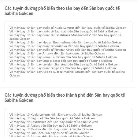
Các tuyến đường phổ biến theo sân bay đến Sân bay quốc tế
Sabiha Gokcen
Vé máy bay từ Sân bay quốc tế Kuala Lumpur đến Sân bay quốc tế Sabiha Gokcen
Vé máy bay từ Sân bay quốc tế Baghdad đến Sân bay quốc tế Sabiha Gokcen
Vé máy bay từ Sân bay quốc tế Casablanca Mohammed V đến Sân bay quốc tế
Sabiha Gokcen
Vé máy bay từ Sân bay Houari Boumediene đến Sân bay quốc tế Sabiha Gokcen
Vé máy bay từ Sân bay quốc tế Vnukovo đến Sân bay quốc tế Sabiha Gokcen
Vé máy bay từ Sân bay quốc tế Heydar Aliyev đến Sân bay quốc tế Sabiha Gokcen
Vé máy bay từ Sân bay Antalya đến Sân bay quốc tế Sabiha Gokcen
Vé máy bay từ Sân bay Roma Fiumicino đến Sân bay quốc tế Sabiha Gokcen
Vé máy bay từ Sân bay Orio al Serio đến Sân bay quốc tế Sabiha Gokcen
Vé máy bay từ Sân bay London Stansted đến Sân bay quốc tế Sabiha Gokcen
Vé máy bay từ Sân bay quốc tế Sphinx đến Sân bay quốc tế Sabiha Gokcen
Vé máy bay từ Sân bay Adolfo Suárez Madrid Barajas đến Sân bay quốc tế Sabiha
Gokcen
Các tuyến đường phổ biến theo thành phố đến Sân bay quốc tế
Sabiha Gokcen
Vé máy bay từ Kuala Lumpur đến Sân bay quốc tế Sabiha Gokcen
Vé máy bay từ Baghdad đến Sân bay quốc tế Sabiha Gokcen
Vé máy bay từ Casablanca đến Sân bay quốc tế Sabiha Gokcen
Vé máy bay từ Algiers đến Sân bay quốc tế Sabiha Gokcen
Vé máy bay từ Moskva đến Sân bay quốc tế Sabiha Gokcen
Vé máy bay từ Baku đến Sân bay quốc tế Sabiha Gokcen
Vé máy bay từ Antalya đến Sân bay quốc tế Sabiha Gokcen