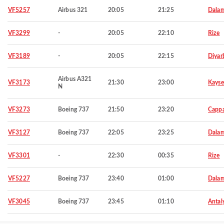
VF5257
Airbus 321
20:05
21:25
Dala
VF3299
-
20:05
22:10
Rize
VF3189
-
20:05
22:15
Diyar
Airbus A321
VF3173
21:30
23:00
Kayse
N
VF3273
Boeing 737
21:50
23:20
Capp
VF3127
Boeing 737
22:05
23:25
Dala
VF3301
-
22:30
00:35
Rize
VF5227
Boeing 737
23:40
01:00
Dala
VF3045
Boeing 737
23:45
01:10
Antal