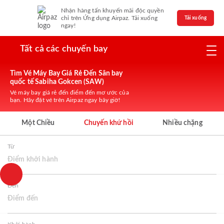
Nhận hàng tấn khuyến mãi độc quyền
chỉ trên Ứng dụng Airpaz. Tải xuống
Tải xuống
ngay!
Tất cả các chuyến bay
Tìm Vé Máy Bay Giá Rẻ Đến Sân bay
quốc tế Sabiha Gokcen (SAW)
Vé máy bay giá rẻ đến điểm đến mơ ước của
bạn. Hãy đặt vé trên Airpaz ngay bây giờ!
Một Chiều
Chuyến khứ hồi
Nhiều chặng
Từ
Điểm khởi hành
Đến
Điểm đến