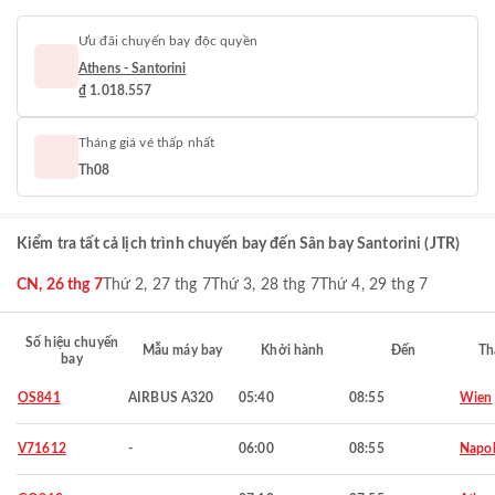
Ưu đãi chuyến bay độc quyền
Athens - Santorini
₫ 1.018.557
Tháng giá vé thấp nhất
Th08
Kiểm tra tất cả lịch trình chuyến bay đến Sân bay Santorini (JTR)
CN, 26 thg 7
Thứ 2, 27 thg 7
Thứ 3, 28 thg 7
Thứ 4, 29 thg 7
Số hiệu chuyến
Mẫu máy bay
Khởi hành
Đến
Th
bay
OS841
AIRBUS A320
05:40
08:55
Wien
V71612
-
06:00
08:55
Napol