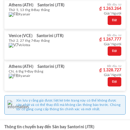
Athens (ATH)
Santorini (JTR)
Bắt đầu từ
₫ 1.263.264
Thứ 5, 13 thg 8
Bay thẳng
Giá/ Người
Ryanair
Đặt
Venice (VCE)
Santorini (JTR)
Bắt đầu từ
₫ 1.267.777
Thứ 2, 27 thg 7
Bay thẳng
Giá/ Người
Volotea
Đặt
Athens (ATH)
Santorini (JTR)
Bắt đầu từ
₫ 1.328.727
CN, 6 thg 9
Bay thẳng
Giá/ Người
Ryanair
Đặt
Xin lưu ý rằng giá được liệt kê trên trang này có thể không được
cập nhật và có thể thay đổi mà không cần thông báo trước. Chúng
tôi cố gắng cung cấp thông tin chính xác và mới nhất.
Thông tin chuyến bay đến Sân bay Santorini (JTR)