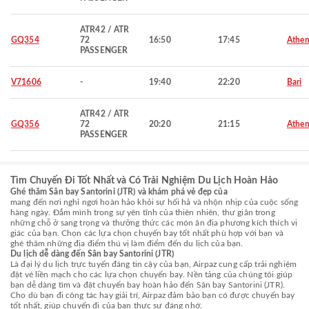
ATR42 / ATR
GQ354
72
16:50
17:45
Athen
PASSENGER
V71606
-
19:40
22:20
Bari
ATR42 / ATR
GQ356
72
20:20
21:15
Athen
PASSENGER
Tìm Chuyến Đi Tốt Nhất và Có Trải Nghiệm Du Lịch Hoàn Hảo
Ghé thăm Sân bay Santorini (JTR) và khám phá vẻ đẹp của
mang đến nơi nghỉ ngơi hoàn hảo khỏi sự hối hả và nhộn nhịp của cuộc sống
hàng ngày. Đắm mình trong sự yên tĩnh của thiên nhiên, thư giãn trong
những chỗ ở sang trọng và thưởng thức các món ăn địa phương kích thích vị
giác của bạn. Chọn các lựa chọn chuyến bay tốt nhất phù hợp với bạn và
ghé thăm những địa điểm thú vị làm điểm đến du lịch của bạn.
Du lịch dễ dàng đến Sân bay Santorini (JTR)
Là đại lý du lịch trực tuyến đáng tin cậy của bạn, Airpaz cung cấp trải nghiệm
đặt vé liền mạch cho các lựa chọn chuyến bay. Nền tảng của chúng tôi giúp
bạn dễ dàng tìm và đặt chuyến bay hoàn hảo đến Sân bay Santorini (JTR).
Cho dù bạn đi công tác hay giải trí, Airpaz đảm bảo bạn có được chuyến bay
tốt nhất, giúp chuyến đi của bạn thực sự đáng nhớ.