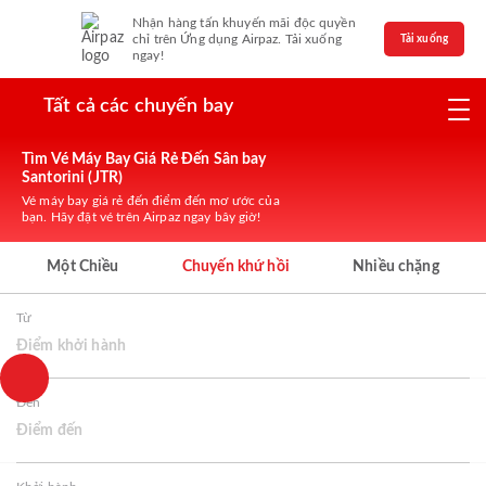
Nhận hàng tấn khuyến mãi độc quyền
chỉ trên Ứng dụng Airpaz. Tải xuống
Tải xuống
ngay!
Tất cả các chuyến bay
Tìm Vé Máy Bay Giá Rẻ Đến Sân bay
Santorini (JTR)
Vé máy bay giá rẻ đến điểm đến mơ ước của
bạn. Hãy đặt vé trên Airpaz ngay bây giờ!
Một Chiều
Chuyến khứ hồi
Nhiều chặng
Từ
Điểm khởi hành
Đến
Điểm đến