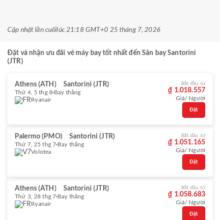
Cập nhật lần cuối
lúc 21:18 GMT+0 25 tháng 7, 2026
Đặt và nhận ưu đãi vé máy bay tốt nhất đến Sân bay Santorini
(JTR)
Athens (ATH)
Santorini (JTR)
Bắt đầu từ
₫ 1.018.557
Thứ 4, 5 thg 8
Bay thẳng
Giá/ Người
Ryanair
Đặt
Palermo (PMO)
Santorini (JTR)
Bắt đầu từ
₫ 1.051.165
Thứ 7, 25 thg 7
Bay thẳng
Giá/ Người
Volotea
Đặt
Athens (ATH)
Santorini (JTR)
Bắt đầu từ
₫ 1.058.683
Thứ 3, 28 thg 7
Bay thẳng
Giá/ Người
Ryanair
Đặt