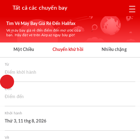
Tất cả các chuyến bay
Tìm Vé Máy Bay Giá Rẻ Đến Halifax
Vé máy bay giá rẻ đến điểm đến mơ ước của
bạn. Hãy đặt vé trên Airpaz ngay bây giờ!
Một Chiều
Chuyến khứ hồi
Nhiều chặng
Từ
Điểm khởi hành
Đến
Điểm đến
Khởi hành
Thứ 3, 11 thg 8, 2026
Về