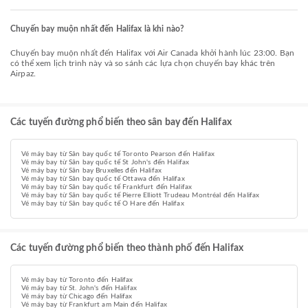
Chuyến bay muộn nhất đến Halifax là khi nào?
Chuyến bay muộn nhất đến Halifax với Air Canada khởi hành lúc 23:00. Bạn
có thể xem lịch trình này và so sánh các lựa chọn chuyến bay khác trên
Airpaz.
Các tuyến đường phổ biến theo sân bay đến Halifax
Vé máy bay từ Sân bay quốc tế Toronto Pearson đến Halifax
Vé máy bay từ Sân bay quốc tế St John's đến Halifax
Vé máy bay từ Sân bay Bruxelles đến Halifax
Vé máy bay từ Sân bay quốc tế Ottawa đến Halifax
Vé máy bay từ Sân bay quốc tế Frankfurt đến Halifax
Vé máy bay từ Sân bay quốc tế Pierre Elliott Trudeau Montréal đến Halifax
Vé máy bay từ Sân bay quốc tế O Hare đến Halifax
Các tuyến đường phổ biến theo thành phố đến Halifax
Vé máy bay từ Toronto đến Halifax
Vé máy bay từ St. John's đến Halifax
Vé máy bay từ Chicago đến Halifax
Vé máy bay từ Frankfurt am Main đến Halifax