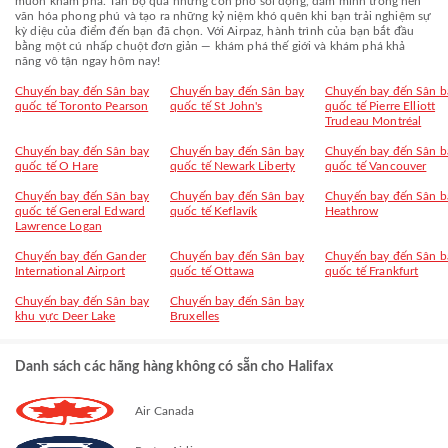
muốn khám phá. Tản bộ qua những con phố sôi động, đắm mình trong nền
văn hóa phong phú và tạo ra những kỷ niệm khó quên khi bạn trải nghiệm sự
kỳ diệu của điểm đến bạn đã chọn. Với Airpaz, hành trình của bạn bắt đầu
bằng một cú nhấp chuột đơn giản — khám phá thế giới và khám phá khả
năng vô tận ngay hôm nay!
Chuyến bay đến Sân bay
Chuyến bay đến Sân bay
Chuyến bay đến Sân b
quốc tế Toronto Pearson
quốc tế St John's
quốc tế Pierre Elliott
Trudeau Montréal
Chuyến bay đến Sân bay
Chuyến bay đến Sân bay
Chuyến bay đến Sân b
quốc tế O Hare
quốc tế Newark Liberty
quốc tế Vancouver
Chuyến bay đến Sân bay
Chuyến bay đến Sân bay
Chuyến bay đến Sân b
quốc tế General Edward
quốc tế Keflavík
Heathrow
Lawrence Logan
Chuyến bay đến Gander
Chuyến bay đến Sân bay
Chuyến bay đến Sân b
International Airport
quốc tế Ottawa
quốc tế Frankfurt
Chuyến bay đến Sân bay
Chuyến bay đến Sân bay
khu vực Deer Lake
Bruxelles
Danh sách các hãng hàng không có sẵn cho Halifax
Air Canada