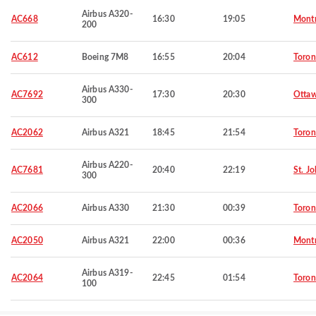
Airbus A320-
AC668
16:30
19:05
Montr
200
AC612
Boeing 7M8
16:55
20:04
Toron
Airbus A330-
AC7692
17:30
20:30
Otta
300
AC2062
Airbus A321
18:45
21:54
Toron
Airbus A220-
AC7681
20:40
22:19
St. Jo
300
AC2066
Airbus A330
21:30
00:39
Toron
AC2050
Airbus A321
22:00
00:36
Montr
Airbus A319-
AC2064
22:45
01:54
Toron
100