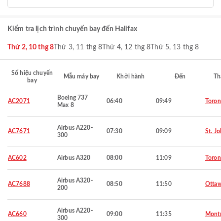
Kiểm tra lịch trình chuyến bay đến Halifax
Thứ 2, 10 thg 8
Thứ 3, 11 thg 8
Thứ 4, 12 thg 8
Thứ 5, 13 thg 8
Số hiệu chuyến
Mẫu máy bay
Khởi hành
Đến
Th
bay
Boeing 737
AC2071
06:40
09:49
Toron
Max 8
Airbus A220-
AC7671
07:30
09:09
St. Jo
300
AC602
Airbus A320
08:00
11:09
Toron
Airbus A320-
AC7688
08:50
11:50
Otta
200
Airbus A220-
AC660
09:00
11:35
Montr
300