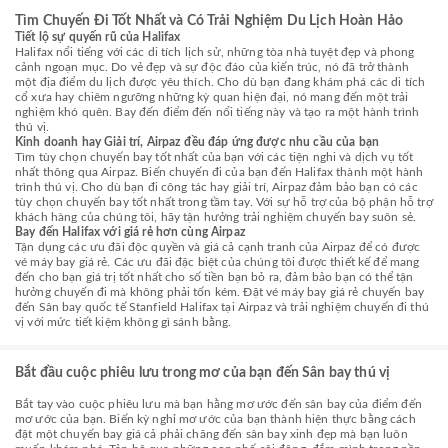
Tìm Chuyến Đi Tốt Nhất và Có Trải Nghiệm Du Lịch Hoàn Hảo
Tiết lộ sự quyến rũ của Halifax
Halifax nổi tiếng với các di tích lịch sử, những tòa nhà tuyệt đẹp và phong
cảnh ngoạn mục. Do vẻ đẹp và sự độc đáo của kiến trúc, nó đã trở thành
một địa điểm du lịch được yêu thích. Cho dù bạn đang khám phá các di tích
cổ xưa hay chiêm ngưỡng những kỳ quan hiện đại, nó mang đến một trải
nghiệm khó quên. Bay đến điểm đến nổi tiếng này và tạo ra một hành trình
thú vị.
Kinh doanh hay Giải trí, Airpaz đều đáp ứng được nhu cầu của bạn
Tìm tùy chọn chuyến bay tốt nhất của bạn với các tiện nghi và dịch vụ tốt
nhất thông qua Airpaz. Biến chuyến đi của bạn đến Halifax thành một hành
trình thú vị. Cho dù bạn đi công tác hay giải trí, Airpaz đảm bảo bạn có các
tùy chọn chuyến bay tốt nhất trong tầm tay. Với sự hỗ trợ của bộ phận hỗ trợ
khách hàng của chúng tôi, hãy tận hưởng trải nghiệm chuyến bay suôn sẻ.
Bay đến Halifax với giá rẻ hơn cùng Airpaz
Tận dụng các ưu đãi độc quyền và giá cả cạnh tranh của Airpaz để có được
vé máy bay giá rẻ. Các ưu đãi đặc biệt của chúng tôi được thiết kế để mang
đến cho bạn giá trị tốt nhất cho số tiền bạn bỏ ra, đảm bảo bạn có thể tận
hưởng chuyến đi mà không phải tốn kém. Đặt vé máy bay giá rẻ chuyến bay
đến Sân bay quốc tế Stanfield Halifax tại Airpaz và trải nghiệm chuyến đi thú
vị với mức tiết kiệm không gì sánh bằng.
Bắt đầu cuộc phiêu lưu trong mơ của bạn đến Sân bay thú vị
Bắt tay vào cuộc phiêu lưu mà bạn hằng mơ ước đến sân bay của điểm đến
mơ ước của bạn. Biến kỳ nghỉ mơ ước của bạn thành hiện thực bằng cách
đặt một chuyến bay giá cả phải chăng đến sân bay xinh đẹp mà bạn luôn