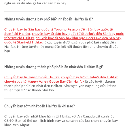
nghi và sơ đồ nhà ga tại các sân bay này.
Những tuyến đường bay phổ biến nhất đến Halifax là gì?
chuyến bay từ Sân bay quốc tế Toronto Pearson đến Sân bay quốc tế
Stanfield Halifax
,
chuyến bay từ Sân bay quốc tế St John's đến Sân bay quốc
tế Stanfield Halifax
,
chuyến bay từ Sân bay khu vực Deer Lake đến Sân bay
quốc tế Stanfield Halifax
là các tuyến đường sân bay phổ biến nhất đến
Halifax. Những tuyến này mang đến kết nối thuận tiện cho chuyến đi của
bạn.
Những tuyến đường thành phố phổ biến nhất đến Halifax là gì?
chuyến bay từ Toronto đến Halifax
,
chuyến bay từ St. John's đến Halifax
,
chuyến bay từ Happy Valley Goose Bay đến Halifax
là các tuyến đường
thành phố phổ biến nhất đến Halifax. Những tuyến này cung cấp kết nối
thuận tiện từ các thành phố lớn.
Chuyến bay sớm nhất đến Halifax là khi nào?
Chuyến bay sớm nhất khởi hành từ Halifax với Air Canada cất cánh lúc
06:40. Bạn có thể xem lịch trình này và so sánh các lựa chọn chuyến bay
khác trên Airpaz.