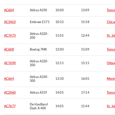
AC604
Airbus A330
10:00
13:09
Toron
AC3463
Embraer E175
10:32
15:58
Chica
Airbus A320-
AC7673
11:05
12:44
St. Jo
200
AC608
Boeing 7M8
12:00
15:09
Toron
Airbus A320-
AC7690
12:15
15:15
Otta
200
Airbus A330-
AC664
13:30
16:05
Montr
300
AC2060
Airbus A319
14:05
17:14
Toron
De Havilland
AC7677
14:05
15:44
St. Jo
Dash 8-400