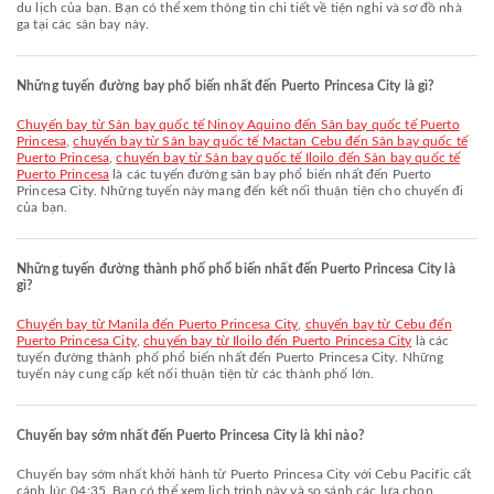
du lịch của bạn. Bạn có thể xem thông tin chi tiết về tiện nghi và sơ đồ nhà
ga tại các sân bay này.
Những tuyến đường bay phổ biến nhất đến Puerto Princesa City là gì?
chuyến bay từ Sân bay quốc tế Ninoy Aquino đến Sân bay quốc tế Puerto
Princesa
,
chuyến bay từ Sân bay quốc tế Mactan Cebu đến Sân bay quốc tế
Puerto Princesa
,
chuyến bay từ Sân bay quốc tế Iloilo đến Sân bay quốc tế
Puerto Princesa
là các tuyến đường sân bay phổ biến nhất đến Puerto
Princesa City. Những tuyến này mang đến kết nối thuận tiện cho chuyến đi
của bạn.
Những tuyến đường thành phố phổ biến nhất đến Puerto Princesa City là
gì?
chuyến bay từ Manila đến Puerto Princesa City
,
chuyến bay từ Cebu đến
Puerto Princesa City
,
chuyến bay từ Iloilo đến Puerto Princesa City
là các
tuyến đường thành phố phổ biến nhất đến Puerto Princesa City. Những
tuyến này cung cấp kết nối thuận tiện từ các thành phố lớn.
Chuyến bay sớm nhất đến Puerto Princesa City là khi nào?
Chuyến bay sớm nhất khởi hành từ Puerto Princesa City với Cebu Pacific cất
cánh lúc 04:35. Bạn có thể xem lịch trình này và so sánh các lựa chọn