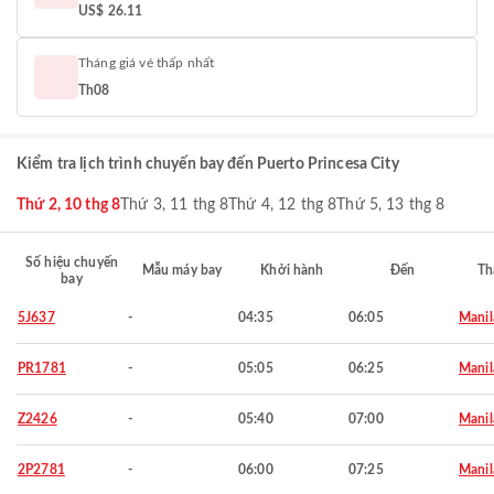
US$ 26.11
Tháng giá vé thấp nhất
Th08
Kiểm tra lịch trình chuyến bay đến Puerto Princesa City
Thứ 2, 10 thg 8
Thứ 3, 11 thg 8
Thứ 4, 12 thg 8
Thứ 5, 13 thg 8
Số hiệu chuyến
Mẫu máy bay
Khởi hành
Đến
Th
bay
5J637
-
04:35
06:05
Manil
PR1781
-
05:05
06:25
Manil
Z2426
-
05:40
07:00
Manil
2P2781
-
06:00
07:25
Manil