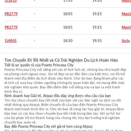
5J1833
-
17:55
19:20
Manil
PR2779
-
18:05
19:25
Manil
PR2779
-
18:05
19:25
Manil
5J4805
-
18:30
19:35
Iloilo
Tìm Chuyến Đi Tốt Nhất và Có Trải Nghiệm Du Lịch Hoàn Hảo
Tiết lộ sự quyến rũ của Puerto Princesa City
Puerto Princesa City nổi tiếng với các di tích lịch sử, những tòa nhà tuyệt đẹp
và phong cảnh ngoạn mục. Do vẻ đẹp và sự độc đáo của kiến trúc, nó đã trở
thành một địa điểm du lịch được yêu thích. Cho dù bạn đang khám phá các
di tích cổ xưa hay chiêm ngưỡng những kỳ quan hiện đại, nó mang đến một
trải nghiệm khó quên. Bay đến điểm đến nổi tiếng này và tạo ra một hành
trình thú vị.
Kinh doanh hay Giải trí, Airpaz đều đáp ứng được nhu cầu của bạn
Tìm tùy chọn chuyến bay tốt nhất của bạn với các tiện nghi và dịch vụ tốt
nhất thông qua Airpaz. Biến chuyến đi của bạn đến Puerto Princesa City
thành một hành trình thú vị. Cho dù bạn đi công tác hay giải trí, Airpaz đảm
bảo bạn có các tùy chọn chuyến bay tốt nhất trong tầm tay. Với sự hỗ trợ
của bộ phận hỗ trợ khách hàng của chúng tôi, hãy tận hưởng trải nghiệm
chuyến bay suôn sẻ.
Bay đến Puerto Princesa City với giá rẻ hơn cùng Airpaz