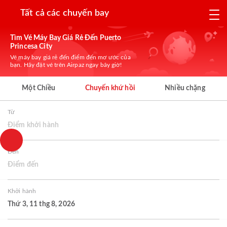
Tất cả các chuyến bay
Tìm Vé Máy Bay Giá Rẻ Đến Puerto
Princesa City
Vé máy bay giá rẻ đến điểm đến mơ ước của
bạn. Hãy đặt vé trên Airpaz ngay bây giờ!
Một Chiều
Chuyến khứ hồi
Nhiều chặng
Từ
Điểm khởi hành
Đến
Điểm đến
Khởi hành
Thứ 3, 11 thg 8, 2026