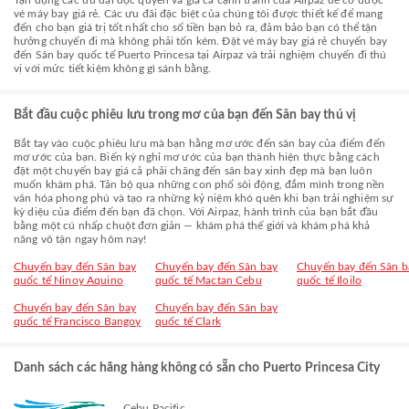
Tận dụng các ưu đãi độc quyền và giá cả cạnh tranh của Airpaz để có được
vé máy bay giá rẻ. Các ưu đãi đặc biệt của chúng tôi được thiết kế để mang
đến cho bạn giá trị tốt nhất cho số tiền bạn bỏ ra, đảm bảo bạn có thể tận
hưởng chuyến đi mà không phải tốn kém. Đặt vé máy bay giá rẻ chuyến bay
đến Sân bay quốc tế Puerto Princesa tại Airpaz và trải nghiệm chuyến đi thú
vị với mức tiết kiệm không gì sánh bằng.
Bắt đầu cuộc phiêu lưu trong mơ của bạn đến Sân bay thú vị
Bắt tay vào cuộc phiêu lưu mà bạn hằng mơ ước đến sân bay của điểm đến
mơ ước của bạn. Biến kỳ nghỉ mơ ước của bạn thành hiện thực bằng cách
đặt một chuyến bay giá cả phải chăng đến sân bay xinh đẹp mà bạn luôn
muốn khám phá. Tản bộ qua những con phố sôi động, đắm mình trong nền
văn hóa phong phú và tạo ra những kỷ niệm khó quên khi bạn trải nghiệm sự
kỳ diệu của điểm đến bạn đã chọn. Với Airpaz, hành trình của bạn bắt đầu
bằng một cú nhấp chuột đơn giản — khám phá thế giới và khám phá khả
năng vô tận ngay hôm nay!
Chuyến bay đến Sân bay
Chuyến bay đến Sân bay
Chuyến bay đến Sân b
quốc tế Ninoy Aquino
quốc tế Mactan Cebu
quốc tế Iloilo
Chuyến bay đến Sân bay
Chuyến bay đến Sân bay
quốc tế Francisco Bangoy
quốc tế Clark
Danh sách các hãng hàng không có sẵn cho Puerto Princesa City
Cebu Pacific