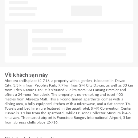
Về khách sạn này
Abreeza chills place t2-716, a property with a garden, is located in Davao
City, 3.3 km from People's Park, 7.7 km from SM City Davao, as well as 33 km
from Eden Nature Park. It is situated 2.9 km from SM Lanang Premier and
offers a 24-hour front desk. The property is non-smoking and is set 400
metres from Abreeza Mall. This air-conditioned aparthotel comes with a
dining area, a fully equipped kitchen with a microwave, and a flat-screen TV.
Towels and bed linen are featured in the aparthotel. SMX Convention Center
Davao is 3.1 km from the aparthotel, while D' Bone Collector Museum is 4.6
km away. The nearest airport is Francisco Bangoy International Airport, 5 km
from abreeza chills place t2-716.