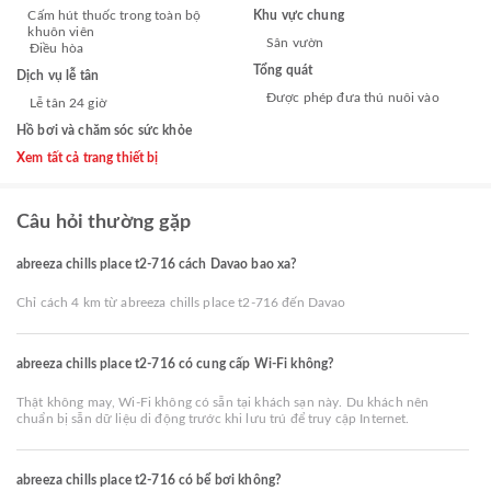
Cấm hút thuốc trong toàn bộ
Khu vực chung
khuôn viên
Sân vườn
Điều hòa
Tổng quát
Dịch vụ lễ tân
Được phép đưa thú nuôi vào
Lễ tân 24 giờ
Hồ bơi và chăm sóc sức khỏe
Xem tất cả trang thiết bị
Câu hỏi thường gặp
abreeza chills place t2-716 cách Davao bao xa?
Chỉ cách 4 km từ abreeza chills place t2-716 đến Davao
abreeza chills place t2-716 có cung cấp Wi-Fi không?
Thật không may, Wi-Fi không có sẵn tại khách sạn này. Du khách nên
chuẩn bị sẵn dữ liệu di động trước khi lưu trú để truy cập Internet.
abreeza chills place t2-716 có bể bơi không?