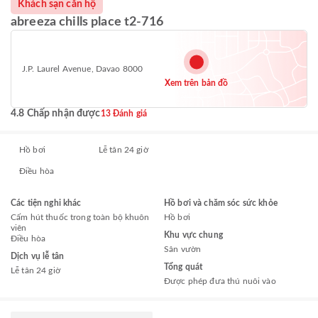
Khách sạn căn hộ
abreeza chills place t2-716
J.P. Laurel Avenue, Davao 8000
Xem trên bản đồ
4.8 Chấp nhận được
13 Đánh giá
Hồ bơi
Lễ tân 24 giờ
Điều hòa
Các tiện nghi khác
Hồ bơi và chăm sóc sức khỏe
Cấm hút thuốc trong toàn bộ khuôn
Hồ bơi
viên
Khu vực chung
Điều hòa
Sân vườn
Dịch vụ lễ tân
Tổng quát
Lễ tân 24 giờ
Được phép đưa thú nuôi vào