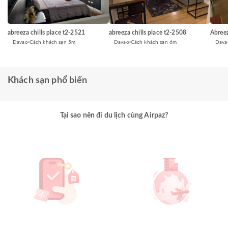
abreeza chills place t2-2508
abreeza chills place t2-2521
Abreez
Davao
Cách khách sạn 6m
Davao
Cách khách sạn 5m
Dava
Khách sạn phổ biến
Tại sao nên đi du lịch cùng Airpaz?