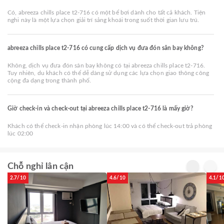
Có, abreeza chills place t2-716 có một bể bơi dành cho tất cả khách. Tiện
nghi này là một lựa chọn giải trí sảng khoái trong suốt thời gian lưu trú.
abreeza chills place t2-716 có cung cấp dịch vụ đưa đón sân bay không?
Không, dịch vụ đưa đón sân bay không có tại abreeza chills place t2-716.
Tuy nhiên, du khách có thể dễ dàng sử dụng các lựa chọn giao thông công
cộng đa dạng trong thành phố.
Giờ check-in và check-out tại abreeza chills place t2-716 là mấy giờ?
Khách có thể check-in nhận phòng lúc 14:00 và có thể check-out trả phòng
lúc 02:00
Chỗ nghỉ lân cận
2.7/10
4.6/10
4.1/1