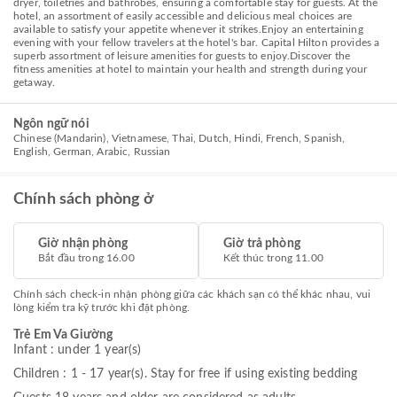
dryer, toiletries and bathrobes, ensuring a comfortable stay for guests. At the
hotel, an assortment of easily accessible and delicious meal choices are
available to satisfy your appetite whenever it strikes.Enjoy an entertaining
evening with your fellow travelers at the hotel's bar. Capital Hilton provides a
superb assortment of leisure amenities for guests to enjoy.Discover the
fitness amenities at hotel to maintain your health and strength during your
getaway.
Ngôn ngữ nói
Chinese (Mandarin), Vietnamese, Thai, Dutch, Hindi, French, Spanish,
English, German, Arabic, Russian
Chính sách phòng ở
Giờ nhận phòng
Giờ trả phòng
Bắt đầu trong 16.00
Kết thúc trong 11.00
Chính sách check-in nhận phòng giữa các khách sạn có thể khác nhau, vui
lòng kiểm tra kỹ trước khi đặt phòng.
Trẻ Em Va Giường
Infant : under 1 year(s)
Children : 1 - 17 year(s). Stay for free if using existing bedding