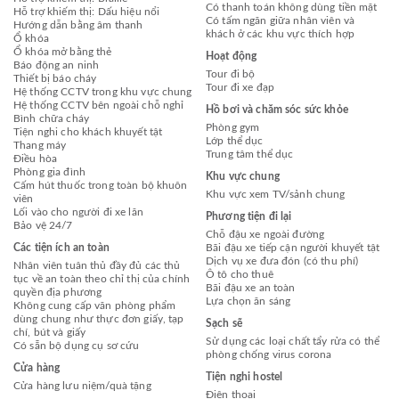
Có thanh toán không dùng tiền mặt
Hỗ trợ khiếm thị: Dấu hiệu nổi
Có tấm ngăn giữa nhân viên và
Hướng dẫn bằng âm thanh
khách ở các khu vực thích hợp
Ổ khóa
Ổ khóa mở bằng thẻ
Hoạt động
Báo động an ninh
Tour đi bộ
Thiết bị báo cháy
Tour đi xe đạp
Hệ thống CCTV trong khu vực chung
Hệ thống CCTV bên ngoài chỗ nghỉ
Hồ bơi và chăm sóc sức khỏe
Bình chữa cháy
Phòng gym
Tiện nghi cho khách khuyết tật
Lớp thể dục
Thang máy
Trung tâm thể dục
Điều hòa
Phòng gia đình
Khu vực chung
Cấm hút thuốc trong toàn bộ khuôn
Khu vực xem TV/sảnh chung
viên
Lối vào cho người đi xe lăn
Phương tiện đi lại
Bảo vệ 24/7
Chỗ đậu xe ngoài đường
Các tiện ích an toàn
Bãi đậu xe tiếp cận người khuyết tật
Dịch vụ xe đưa đón (có thu phí)
Nhân viên tuân thủ đầy đủ các thủ
Ô tô cho thuê
tục về an toàn theo chỉ thị của chính
Bãi đậu xe an toàn
quyền địa phương
Lựa chọn ăn sáng
Không cung cấp văn phòng phẩm
dùng chung như thực đơn giấy, tạp
Sạch sẽ
chí, bút và giấy
Sử dụng các loại chất tẩy rửa có thể
Có sẵn bộ dụng cụ sơ cứu
phòng chống virus corona
Cửa hàng
Tiện nghi hostel
Cửa hàng lưu niệm/quà tặng
Điện thoại