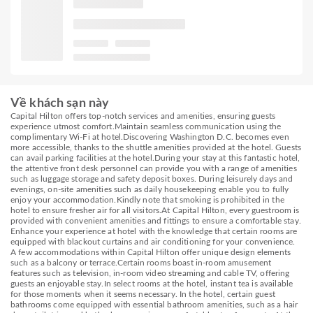
Về khách sạn này
Capital Hilton offers top-notch services and amenities, ensuring guests
experience utmost comfort.Maintain seamless communication using the
complimentary Wi-Fi at hotel.Discovering Washington D.C. becomes even
more accessible, thanks to the shuttle amenities provided at the hotel. Guests
can avail parking facilities at the hotel.During your stay at this fantastic hotel,
the attentive front desk personnel can provide you with a range of amenities
such as luggage storage and safety deposit boxes. During leisurely days and
evenings, on-site amenities such as daily housekeeping enable you to fully
enjoy your accommodation.Kindly note that smoking is prohibited in the
hotel to ensure fresher air for all visitors.At Capital Hilton, every guestroom is
provided with convenient amenities and fittings to ensure a comfortable stay.
Enhance your experience at hotel with the knowledge that certain rooms are
equipped with blackout curtains and air conditioning for your convenience.
A few accommodations within Capital Hilton offer unique design elements
such as a balcony or terrace.Certain rooms boast in-room amusement
features such as television, in-room video streaming and cable TV, offering
guests an enjoyable stay.In select rooms at the hotel, instant tea is available
for those moments when it seems necessary. In the hotel, certain guest
bathrooms come equipped with essential bathroom amenities, such as a hair