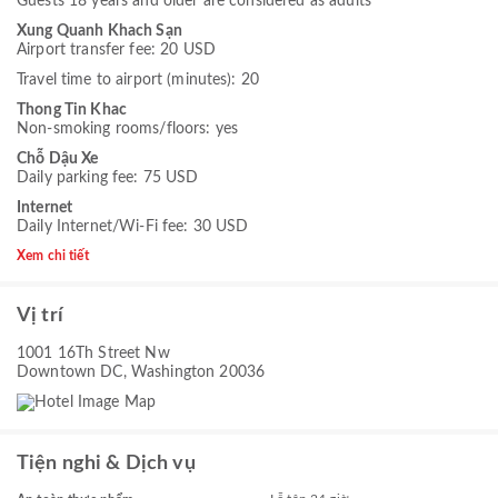
Guests 18 years and older are considered as adults
Xung Quanh Khach Sạn
Airport transfer fee: 20 USD
Travel time to airport (minutes): 20
Thong Tin Khac
Non-smoking rooms/floors: yes
Chỗ Dậu Xe
Daily parking fee: 75 USD
Internet
Daily Internet/Wi-Fi fee: 30 USD
Xem chi tiết
Vị trí
1001 16Th Street Nw
Downtown DC, Washington 20036
Tiện nghi & Dịch vụ