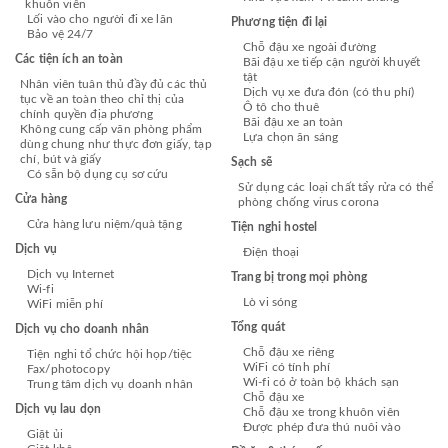
khuôn viên
Lối vào cho người đi xe lăn
Phương tiện đi lại
Bảo vệ 24/7
Chỗ đậu xe ngoài đường
Các tiện ích an toàn
Bãi đậu xe tiếp cận người khuyết
tật
Nhân viên tuân thủ đầy đủ các thủ
Dịch vụ xe đưa đón (có thu phí)
tục về an toàn theo chỉ thị của
Ô tô cho thuê
chính quyền địa phương
Bãi đậu xe an toàn
Không cung cấp văn phòng phẩm
Lựa chọn ăn sáng
dùng chung như thực đơn giấy, tạp
chí, bút và giấy
Sạch sẽ
Có sẵn bộ dụng cụ sơ cứu
Sử dụng các loại chất tẩy rửa có thể
Cửa hàng
phòng chống virus corona
Cửa hàng lưu niệm/quà tặng
Tiện nghi hostel
Dịch vụ
Điện thoại
Dịch vụ Internet
Trang bị trong mọi phòng
Wi-fi
Lò vi sóng
WiFi miễn phí
Tổng quát
Dịch vụ cho doanh nhân
Chỗ đậu xe riêng
Tiện nghi tổ chức hội họp/tiệc
WiFi có tính phí
Fax/photocopy
Wi-fi có ở toàn bộ khách sạn
Trung tâm dịch vụ doanh nhân
Chỗ đậu xe
Dịch vụ lau dọn
Chỗ đậu xe trong khuôn viên
Được phép đưa thú nuôi vào
Giặt ủi