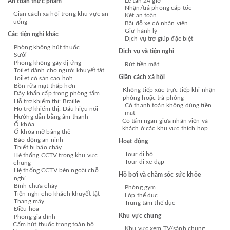
Lễ tân 24 giờ
An toàn thực phẩm
Nhận/trả phòng cấp tốc
Giãn cách xã hội trong khu vực ăn
Két an toàn
uống
Bãi đỗ xe có nhân viên
Giữ hành lý
Các tiện nghi khác
Dịch vụ trợ giúp đặc biệt
Phòng không hút thuốc
Dịch vụ và tiện nghi
Sưởi
Phòng không gây dị ứng
Rút tiền mặt
Toilet dành cho người khuyết tật
Giãn cách xã hội
Toilet có sàn cao hơn
Bồn rửa mặt thấp hơn
Không tiếp xúc trực tiếp khi nhận
Dây khẩn cấp trong phòng tắm
phòng hoặc trả phòng
Hỗ trợ khiếm thị: Braille
Có thanh toán không dùng tiền
Hỗ trợ khiếm thị: Dấu hiệu nổi
mặt
Hướng dẫn bằng âm thanh
Có tấm ngăn giữa nhân viên và
Ổ khóa
khách ở các khu vực thích hợp
Ổ khóa mở bằng thẻ
Báo động an ninh
Hoạt động
Thiết bị báo cháy
Tour đi bộ
Hệ thống CCTV trong khu vực
Tour đi xe đạp
chung
Hệ thống CCTV bên ngoài chỗ
Hồ bơi và chăm sóc sức khỏe
nghỉ
Bình chữa cháy
Phòng gym
Tiện nghi cho khách khuyết tật
Lớp thể dục
Thang máy
Trung tâm thể dục
Điều hòa
Khu vực chung
Phòng gia đình
Cấm hút thuốc trong toàn bộ
Khu vực xem TV/sảnh chung