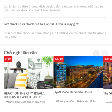
Có, khách có thể sử dụng dịch vụ đưa đón sân bay, một trong những tiện
ích tuyệt vời được Capital Hilton chuẩn bị
Giờ check-in và check-out tại Capital Hilton là mấy giờ?
Khách có thể check-in nhận phòng lúc 16:00 và có thể check-out trả phòng
lúc 23:00
Chỗ nghỉ lân cận
0/10
8.3/10
8.8/1
Hyatt Place Dc/white House
HEART OF THE CITY IDEAL \
The St
BLOCKS TO WHITE HOUSE
Washington
Cách khách sạn 129m
Washington
Cách khách sạn 44m
Wash