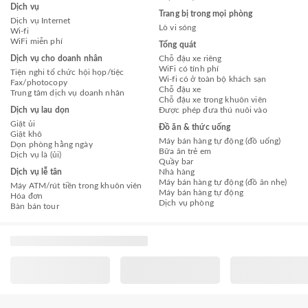
Dịch vụ
Trang bị trong mọi phòng
Dịch vụ Internet
Lò vi sóng
Wi-fi
WiFi miễn phí
Tổng quát
Dịch vụ cho doanh nhân
Chỗ đậu xe riêng
WiFi có tính phí
Tiện nghi tổ chức hội họp/tiệc
Wi-fi có ở toàn bộ khách sạn
Fax/photocopy
Chỗ đậu xe
Trung tâm dịch vụ doanh nhân
Chỗ đậu xe trong khuôn viên
Dịch vụ lau dọn
Được phép đưa thú nuôi vào
Giặt ủi
Đồ ăn & thức uống
Giặt khô
Máy bán hàng tự động (đồ uống)
Dọn phòng hằng ngày
Bữa ăn trẻ em
Dịch vụ là (ủi)
Quầy bar
Dịch vụ lễ tân
Nhà hàng
Máy bán hàng tự động (đồ ăn nhẹ)
Máy ATM/rút tiền trong khuôn viên
Máy bán hàng tự động
Hóa đơn
Dịch vụ phòng
Bàn bán tour