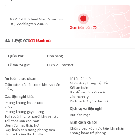
1001 16Th Street Nw, Downtown
DC, Washington 20036
Xem trên bản đồ
8.6 Tuyệt vời
511 Đánh giá
Quầy bar
Nhà hàng
Lễ tân 24 giờ
Dịch vụ Internet
An toàn thực phẩm
Lễ tân 24 giờ
Nhận/trả phòng cấp tốc
Giãn cách xã hội trong khu vực ăn
Két an toàn
uống
Bãi đỗ xe có nhân viên
Các tiện nghi khác
Giữ hành lý
Dịch vụ trợ giúp đặc biệt
Phòng không hút thuốc
Sưởi
Dịch vụ và tiện nghi
Phòng không gây dị ứng
Rút tiền mặt
Toilet dành cho người khuyết tật
Toilet có sàn cao hơn
Giãn cách xã hội
Bồn rửa mặt thấp hơn
Không tiếp xúc trực tiếp khi nhận
Dây khẩn cấp trong phòng tắm
phòng hoặc trả phòng
Hỗ trợ khiếm thị: Braille