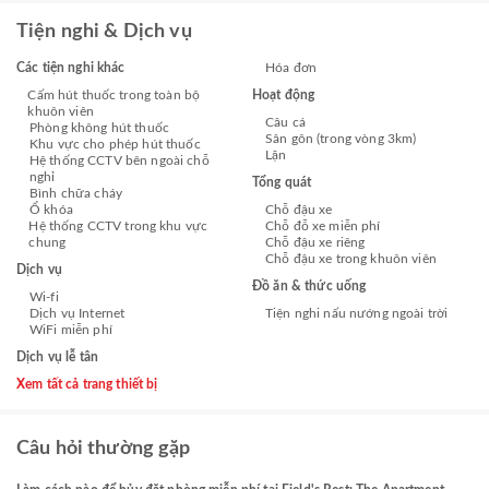
Tiện nghi & Dịch vụ
Các tiện nghi khác
Hóa đơn
Cấm hút thuốc trong toàn bộ
Hoạt động
khuôn viên
Câu cá
Phòng không hút thuốc
Sân gôn (trong vòng 3km)
Khu vực cho phép hút thuốc
Lặn
Hệ thống CCTV bên ngoài chỗ
nghỉ
Tổng quát
Bình chữa cháy
Ổ khóa
Chỗ đậu xe
Hệ thống CCTV trong khu vực
Chỗ đỗ xe miễn phí
chung
Chỗ đậu xe riêng
Chỗ đậu xe trong khuôn viên
Dịch vụ
Đồ ăn & thức uống
Wi-fi
Dịch vụ Internet
Tiện nghi nấu nướng ngoài trời
WiFi miễn phí
Dịch vụ lễ tân
Xem tất cả trang thiết bị
Câu hỏi thường gặp