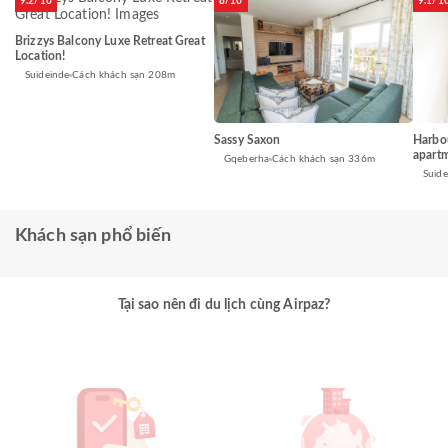
9.2/10
8/10
9.1/1
Brizzys Balcony Luxe Retreat Great
Location!
Suideinde
Cách khách sạn 208m
Sassy Saxon
Harbo
apart
Gqeberha
Cách khách sạn 336m
Suide
Khách sạn phổ biến
Tại sao nên đi du lịch cùng Airpaz?