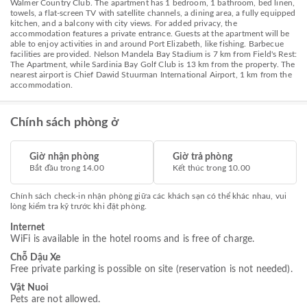
Walmer Country Club. The apartment has 1 bedroom, 1 bathroom, bed linen,
towels, a flat-screen TV with satellite channels, a dining area, a fully equipped
kitchen, and a balcony with city views. For added privacy, the
accommodation features a private entrance. Guests at the apartment will be
able to enjoy activities in and around Port Elizabeth, like fishing. Barbecue
facilities are provided. Nelson Mandela Bay Stadium is 7 km from Field's Rest:
The Apartment, while Sardinia Bay Golf Club is 13 km from the property. The
nearest airport is Chief Dawid Stuurman International Airport, 1 km from the
accommodation.
Chính sách phòng ở
Giờ nhận phòng
Giờ trả phòng
Bắt đầu trong 14.00
Kết thúc trong 10.00
Chính sách check-in nhận phòng giữa các khách sạn có thể khác nhau, vui
lòng kiểm tra kỹ trước khi đặt phòng.
Internet
WiFi is available in the hotel rooms and is free of charge.
Chỗ Dậu Xe
Free private parking is possible on site (reservation is not needed).
Vật Nuoi
Pets are not allowed.