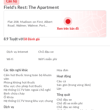
Căn hộ
Field's Rest: The Apartment
Flat 208, Madison on First, Albert
Road, Walmer, Walmer, Port
Xem trên bản đồ
Elizabeth 6070
8.9 Tuyệt vời
58 Đánh giá
Dịch vụ Internet
Chỗ đậu xe
Wi-fi
WiFi miễn phí
Các tiện nghi khác
Hóa đơn
Cấm hút thuốc trong toàn bộ khuôn
Hoạt động
viên
Câu cá
Phòng không hút thuốc
Sân gôn (trong vòng 3km)
Khu vực cho phép hút thuốc
Lặn
Hệ thống CCTV bên ngoài chỗ nghỉ
Bình chữa cháy
Tổng quát
Ổ khóa
Chỗ đậu xe
Hệ thống CCTV trong khu vực chung
Chỗ đỗ xe miễn phí
Dịch vụ
Chỗ đậu xe riêng