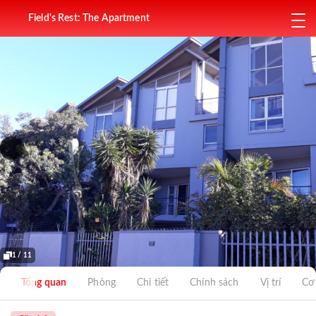
Field's Rest: The Apartment
1 / 11
Tổng quan
Phòng
Chi tiết
Chính sách
Vị trí
Cơ