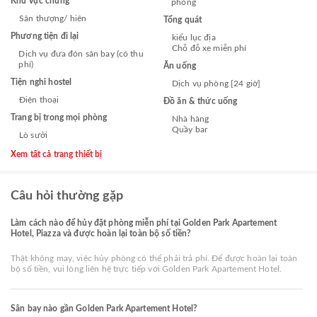
Khu vực chung
phòng
Sân thượng/ hiên
Tổng quát
Phương tiện đi lại
kiểu lục địa
Chỗ đỗ xe miễn phí
Dịch vụ đưa đón sân bay (có thu
phí)
Ăn uống
Tiện nghi hostel
Dịch vụ phòng [24 giờ]
Điện thoại
Đồ ăn & thức uống
Trang bị trong mọi phòng
Nhà hàng
Quầy bar
Lò sưởi
Xem tất cả trang thiết bị
Câu hỏi thường gặp
Làm cách nào để hủy đặt phòng miễn phí tại Golden Park Apartement
Hotel, Piazza và được hoàn lại toàn bộ số tiền?
Thật không may, việc hủy phòng có thể phải trả phí. Để được hoàn lại toàn
bộ số tiền, vui lòng liên hệ trực tiếp với Golden Park Apartement Hotel.
Sân bay nào gần Golden Park Apartement Hotel?