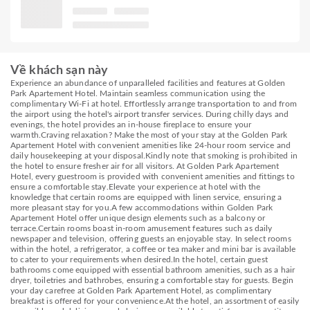
Về khách sạn này
Experience an abundance of unparalleled facilities and features at Golden
Park Apartement Hotel. Maintain seamless communication using the
complimentary Wi-Fi at hotel. Effortlessly arrange transportation to and from
the airport using the hotel's airport transfer services. During chilly days and
evenings, the hotel provides an in-house fireplace to ensure your
warmth.Craving relaxation? Make the most of your stay at the Golden Park
Apartement Hotel with convenient amenities like 24-hour room service and
daily housekeeping at your disposal.Kindly note that smoking is prohibited in
the hotel to ensure fresher air for all visitors. At Golden Park Apartement
Hotel, every guestroom is provided with convenient amenities and fittings to
ensure a comfortable stay.Elevate your experience at hotel with the
knowledge that certain rooms are equipped with linen service, ensuring a
more pleasant stay for you.A few accommodations within Golden Park
Apartement Hotel offer unique design elements such as a balcony or
terrace.Certain rooms boast in-room amusement features such as daily
newspaper and television, offering guests an enjoyable stay. In select rooms
within the hotel, a refrigerator, a coffee or tea maker and mini bar is available
to cater to your requirements when desired.In the hotel, certain guest
bathrooms come equipped with essential bathroom amenities, such as a hair
dryer, toiletries and bathrobes, ensuring a comfortable stay for guests. Begin
your day carefree at Golden Park Apartement Hotel, as complimentary
breakfast is offered for your convenience.At the hotel, an assortment of easily