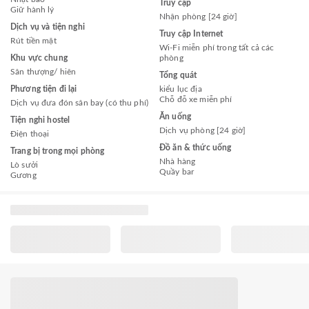
Truy cập
Giữ hành lý
Nhận phòng [24 giờ]
Dịch vụ và tiện nghi
Truy cập Internet
Rút tiền mặt
Wi-Fi miễn phí trong tất cả các
Khu vực chung
phòng
Sân thượng/ hiên
Tổng quát
Phương tiện đi lại
kiểu lục địa
Chỗ đỗ xe miễn phí
Dịch vụ đưa đón sân bay (có thu phí)
Ăn uống
Tiện nghi hostel
Dịch vụ phòng [24 giờ]
Điện thoại
Đồ ăn & thức uống
Trang bị trong mọi phòng
Nhà hàng
Lò sưởi
Quầy bar
Gương