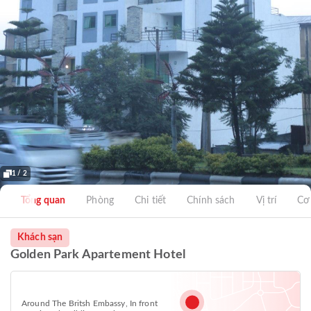
1 / 2
Tổng quan
Phòng
Chi tiết
Chính sách
Vị trí
Cơ
Khách sạn
Golden Park Apartement Hotel
Around The Britsh Embassy, In front