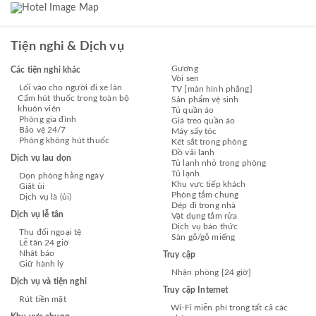
Tiện nghi & Dịch vụ
Gương
Các tiện nghi khác
Vòi sen
Lối vào cho người đi xe lăn
TV [màn hình phẳng]
Cấm hút thuốc trong toàn bộ
Sản phẩm vệ sinh
khuôn viên
Tủ quần áo
Phòng gia đình
Giá treo quần áo
Bảo vệ 24/7
Máy sấy tóc
Phòng không hút thuốc
Két sắt trong phòng
Đồ vải lanh
Dịch vụ lau dọn
Tủ lạnh nhỏ trong phòng
Tủ lạnh
Dọn phòng hằng ngày
Khu vực tiếp khách
Giặt ủi
Phòng tắm chung
Dịch vụ là (ủi)
Dép đi trong nhà
Dịch vụ lễ tân
Vật dụng tắm rửa
Dịch vụ báo thức
Thu đổi ngoại tệ
Sàn gỗ/gỗ miếng
Lễ tân 24 giờ
Nhật báo
Truy cập
Giữ hành lý
Nhận phòng [24 giờ]
Dịch vụ và tiện nghi
Truy cập Internet
Rút tiền mặt
Wi-Fi miễn phí trong tất cả các