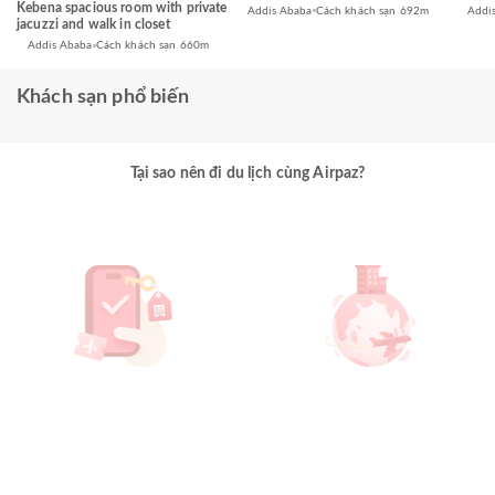
Kebena spacious room with private
Addis Ababa
Cách khách sạn 692m
Addi
jacuzzi and walk in closet
Addis Ababa
Cách khách sạn 660m
Khách sạn phổ biến
Tại sao nên đi du lịch cùng Airpaz?