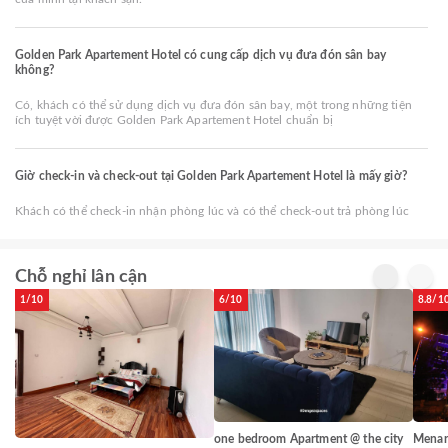
Golden Park Apartement Hotel có cung cấp dịch vụ đưa đón sân bay
không?
Có, khách có thể sử dụng dịch vụ đưa đón sân bay, một trong những tiện
ích tuyệt vời được Golden Park Apartement Hotel chuẩn bị
Giờ check-in và check-out tại Golden Park Apartement Hotel là mấy giờ?
Khách có thể check-in nhận phòng lúc và có thể check-out trả phòng lúc
Chỗ nghỉ lân cận
1/10
6/10
8.8/1
one bedroom Apartment @ the city
Menar