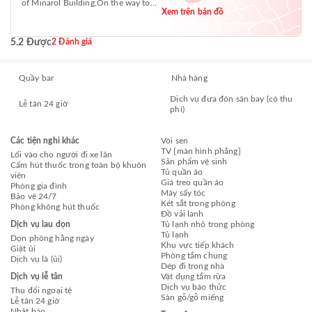
of Minarol Building,On the way to
Xem trên bản đồ
Meganagna, Piazza +251
5.2 Được
2 Đánh giá
Quầy bar
Nhà hàng
Dịch vụ đưa đón sân bay (có thu
Lễ tân 24 giờ
phí)
Các tiện nghi khác
Vòi sen
TV [màn hình phẳng]
Lối vào cho người đi xe lăn
Sản phẩm vệ sinh
Cấm hút thuốc trong toàn bộ khuôn
Tủ quần áo
viên
Giá treo quần áo
Phòng gia đình
Máy sấy tóc
Bảo vệ 24/7
Két sắt trong phòng
Phòng không hút thuốc
Đồ vải lanh
Dịch vụ lau dọn
Tủ lạnh nhỏ trong phòng
Tủ lạnh
Dọn phòng hằng ngày
Khu vực tiếp khách
Giặt ủi
Phòng tắm chung
Dịch vụ là (ủi)
Dép đi trong nhà
Dịch vụ lễ tân
Vật dụng tắm rửa
Dịch vụ báo thức
Thu đổi ngoại tệ
Sàn gỗ/gỗ miếng
Lễ tân 24 giờ
Nhật báo