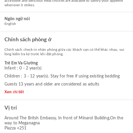
accessible and delicious meal choices are available to satisfy your appetite
whenever it strikes.
Ngôn ngữ nói
English
Chính sách phòng ở
Chính sách check-in nhận phòng giữa các khách sạn có thể khác nhau, vui
lòng kiểm tra kỹ trước khi đặt phòng.
Trẻ Em Va Giường
Infant : 0 - 2 year(s)
Children : 3 - 12 year(s). Stay for free if using existing bedding
Guests 13 years and older are considered as adults
Xem chi tiết
Vị trí
Around The Britsh Embassy, In front of Minarol Building,On the
way to Meganagna
Piazza +251