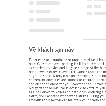
Về khách sạn này
Experience an abundance of unparalleled facilitie
hotel.Guests can avail parking facilities at the hote
as concierge service and luggage storage.At the hotel
bring fewer clothes. Craving relaxation? Make the 
at your disposal.Kindly note that smoking is prohibi
convenient amenities and fittings to ensure a comf
and air conditioning for your convenience. Certain 
refrigerator and mini bar is available to cater to 
as a hair dryer, toiletries and bathrobes, ensuring a 
satisfy your appetite whenever it strikes.During your
amenities at resort villa to maintain your health an