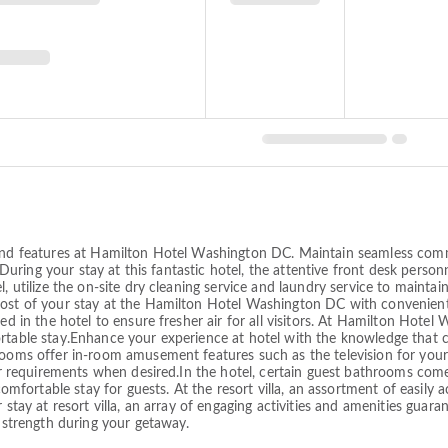
s and features at Hamilton Hotel Washington DC. Maintain seamless com
l. During your stay at this fantastic hotel, the attentive front desk pers
, utilize the on-site dry cleaning service and laundry service to maintain
most of your stay at the Hamilton Hotel Washington DC with convenient
ted in the hotel to ensure fresher air for all visitors. At Hamilton Hot
ortable stay.Enhance your experience at hotel with the knowledge that 
rooms offer in-room amusement features such as the television for your 
your requirements when desired.In the hotel, certain guest bathrooms co
comfortable stay for guests. At the resort villa, an assortment of easily 
 stay at resort villa, an array of engaging activities and amenities guara
d strength during your getaway.