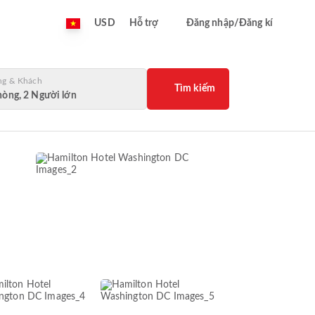
USD
Hỗ trợ
Đăng nhập/Đăng kí
ng & Khách
Tìm kiếm
hòng, 2 Người lớn