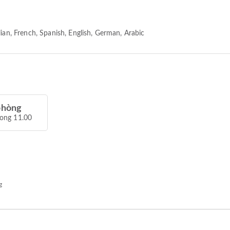
ian, French, Spanish, English, German, Arabic
phòng
rong 11.00
g