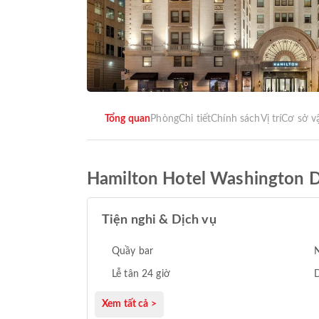
Tổng quan
Phòng
Chi tiết
Chính sách
Vị trí
Cơ sở v
Hamilton Hotel Washington 
Tiện nghi & Dịch vụ
Quầy bar
N
Lễ tân 24 giờ
D
Xem tất cả >