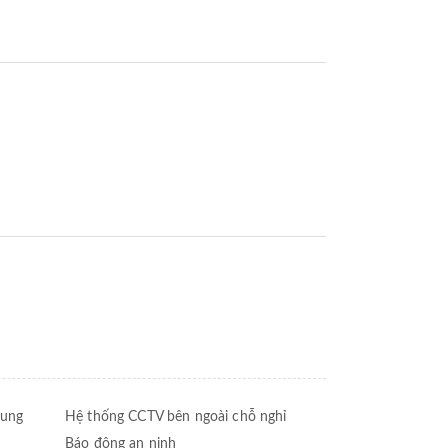
hung
Hệ thống CCTV bên ngoài chỗ nghỉ
Báo động an ninh