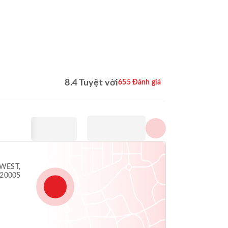
Hiển thị tất cả hình ảnh
8.4 Tuyệt vời
655 Đánh giá
WEST,
 20005