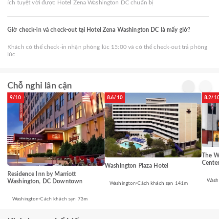
ích tuyệt vời được Hotel Zena Washington DC chuẩn bị
Giờ check-in và check-out tại Hotel Zena Washington DC là mấy giờ?
Khách có thể check-in nhận phòng lúc 15:00 và có thể check-out trả phòng
lúc
Chỗ nghỉ lân cận
9/10
8.6/10
8.2/1
The We
Cente
Washington Plaza Hotel
Residence Inn by Marriott
Wash
Washington, DC Downtown
Washington
Cách khách sạn 141m
Washington
Cách khách sạn 73m