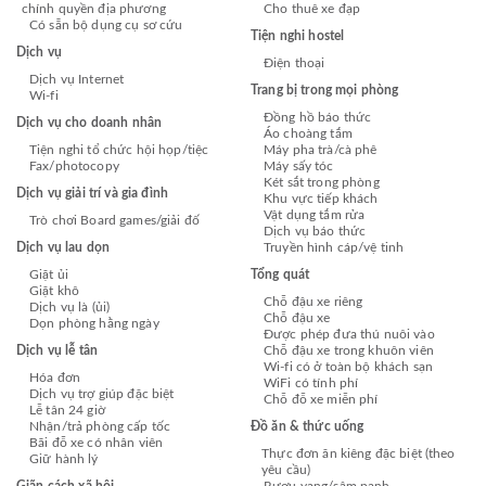
chính quyền địa phương
Cho thuê xe đạp
Có sẵn bộ dụng cụ sơ cứu
Tiện nghi hostel
Dịch vụ
Điện thoại
Dịch vụ Internet
Trang bị trong mọi phòng
Wi-fi
Đồng hồ báo thức
Dịch vụ cho doanh nhân
Áo choàng tắm
Tiện nghi tổ chức hội họp/tiệc
Máy pha trà/cà phê
Fax/photocopy
Máy sấy tóc
Két sắt trong phòng
Dịch vụ giải trí và gia đình
Khu vực tiếp khách
Vật dụng tắm rửa
Trò chơi Board games/giải đố
Dịch vụ báo thức
Dịch vụ lau dọn
Truyền hình cáp/vệ tinh
Giặt ủi
Tổng quát
Giặt khô
Chỗ đậu xe riêng
Dịch vụ là (ủi)
Chỗ đậu xe
Dọn phòng hằng ngày
Được phép đưa thú nuôi vào
Dịch vụ lễ tân
Chỗ đậu xe trong khuôn viên
Wi-fi có ở toàn bộ khách sạn
Hóa đơn
WiFi có tính phí
Dịch vụ trợ giúp đặc biệt
Chỗ đỗ xe miễn phí
Lễ tân 24 giờ
Nhận/trả phòng cấp tốc
Đồ ăn & thức uống
Bãi đỗ xe có nhân viên
Thực đơn ăn kiêng đặc biệt (theo
Giữ hành lý
yêu cầu)