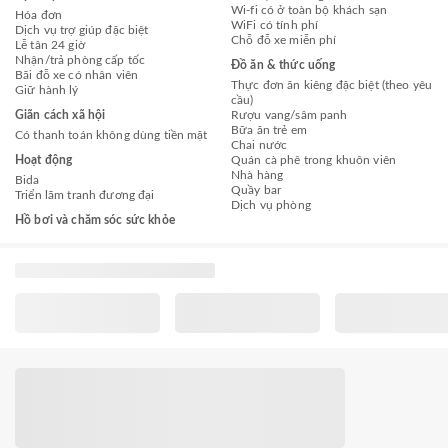
Wi-fi có ở toàn bộ khách sạn
Hóa đơn
WiFi có tính phí
Dịch vụ trợ giúp đặc biệt
Chỗ đỗ xe miễn phí
Lễ tân 24 giờ
Nhận/trả phòng cấp tốc
Đồ ăn & thức uống
Bãi đỗ xe có nhân viên
Thực đơn ăn kiêng đặc biệt (theo yêu
Giữ hành lý
cầu)
Giãn cách xã hội
Rượu vang/sâm panh
Bữa ăn trẻ em
Có thanh toán không dùng tiền mặt
Chai nước
Hoạt động
Quán cà phê trong khuôn viên
Nhà hàng
Bida
Quầy bar
Triển lãm tranh đương đại
Dịch vụ phòng
Hồ bơi và chăm sóc sức khỏe