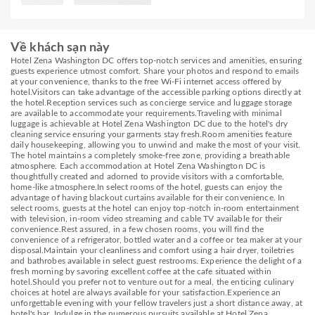
Về khách sạn này
Hotel Zena Washington DC offers top-notch services and amenities, ensuring
guests experience utmost comfort. Share your photos and respond to emails
at your convenience, thanks to the free Wi-Fi internet access offered by
hotel.Visitors can take advantage of the accessible parking options directly at
the hotel.Reception services such as concierge service and luggage storage
are available to accommodate your requirements.Traveling with minimal
luggage is achievable at Hotel Zena Washington DC due to the hotel's dry
cleaning service ensuring your garments stay fresh.Room amenities feature
daily housekeeping, allowing you to unwind and make the most of your visit.
The hotel maintains a completely smoke-free zone, providing a breathable
atmosphere. Each accommodation at Hotel Zena Washington DC is
thoughtfully created and adorned to provide visitors with a comfortable,
home-like atmosphere.In select rooms of the hotel, guests can enjoy the
advantage of having blackout curtains available for their convenience. In
select rooms, guests at the hotel can enjoy top-notch in-room entertainment
with television, in-room video streaming and cable TV available for their
convenience.Rest assured, in a few chosen rooms, you will find the
convenience of a refrigerator, bottled water and a coffee or tea maker at your
disposal.Maintain your cleanliness and comfort using a hair dryer, toiletries
and bathrobes available in select guest restrooms. Experience the delight of a
fresh morning by savoring excellent coffee at the cafe situated within
hotel.Should you prefer not to venture out for a meal, the enticing culinary
choices at hotel are always available for your satisfaction.Experience an
unforgettable evening with your fellow travelers just a short distance away, at
hotel's bar. Indulge in the numerous pursuits available at Hotel Zena