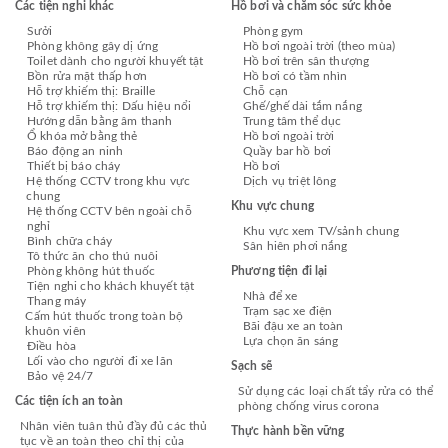
Các tiện nghi khác
Hồ bơi và chăm sóc sức khỏe
Sưởi
Phòng gym
Phòng không gây dị ứng
Hồ bơi ngoài trời (theo mùa)
Toilet dành cho người khuyết tật
Hồ bơi trên sân thượng
Bồn rửa mặt thấp hơn
Hồ bơi có tầm nhìn
Hỗ trợ khiếm thị: Braille
Chỗ cạn
Hỗ trợ khiếm thị: Dấu hiệu nổi
Ghế/ghế dài tắm nắng
Hướng dẫn bằng âm thanh
Trung tâm thể dục
Ổ khóa mở bằng thẻ
Hồ bơi ngoài trời
Báo động an ninh
Quầy bar hồ bơi
Thiết bị báo cháy
Hồ bơi
Hệ thống CCTV trong khu vực
Dịch vụ triệt lông
chung
Khu vực chung
Hệ thống CCTV bên ngoài chỗ
nghỉ
Khu vực xem TV/sảnh chung
Bình chữa cháy
Sân hiên phơi nắng
Tô thức ăn cho thú nuôi
Phòng không hút thuốc
Phương tiện đi lại
Tiện nghi cho khách khuyết tật
Nhà để xe
Thang máy
Trạm sạc xe điện
Cấm hút thuốc trong toàn bộ
Bãi đậu xe an toàn
khuôn viên
Lựa chọn ăn sáng
Điều hòa
Lối vào cho người đi xe lăn
Sạch sẽ
Bảo vệ 24/7
Sử dụng các loại chất tẩy rửa có thể
Các tiện ích an toàn
phòng chống virus corona
Nhân viên tuân thủ đầy đủ các thủ
Thực hành bền vững
tục về an toàn theo chỉ thị của