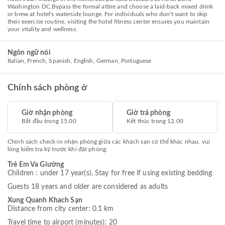
Washington DC.Bypass the formal attire and choose a laid-back mixed drink
or brew at hotel's waterside lounge. For individuals who don't want to skip
their exercise routine, visiting the hotel fitness center ensures you maintain
your vitality and wellness.
Ngôn ngữ nói
Italian, French, Spanish, English, German, Portuguese
Chính sách phòng ở
Giờ nhận phòng
Giờ trả phòng
Bắt đầu trong 15.00
Kết thúc trong 12.00
Chính sách check-in nhận phòng giữa các khách sạn có thể khác nhau, vui
lòng kiểm tra kỹ trước khi đặt phòng.
Trẻ Em Va Giường
Children : under 17 year(s). Stay for free if using existing bedding
Guests 18 years and older are considered as adults
Xung Quanh Khach Sạn
Distance from city center: 0.1 km
Travel time to airport (minutes): 20