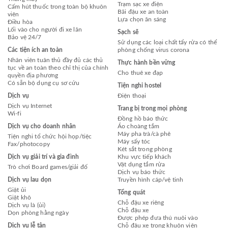
Trạm sạc xe điện
Cấm hút thuốc trong toàn bộ khuôn
Bãi đậu xe an toàn
viên
Lựa chọn ăn sáng
Điều hòa
Lối vào cho người đi xe lăn
Sạch sẽ
Bảo vệ 24/7
Sử dụng các loại chất tẩy rửa có thể
Các tiện ích an toàn
phòng chống virus corona
Nhân viên tuân thủ đầy đủ các thủ
Thực hành bền vững
tục về an toàn theo chỉ thị của chính
Cho thuê xe đạp
quyền địa phương
Có sẵn bộ dụng cụ sơ cứu
Tiện nghi hostel
Dịch vụ
Điện thoại
Dịch vụ Internet
Trang bị trong mọi phòng
Wi-fi
Đồng hồ báo thức
Dịch vụ cho doanh nhân
Áo choàng tắm
Máy pha trà/cà phê
Tiện nghi tổ chức hội họp/tiệc
Máy sấy tóc
Fax/photocopy
Két sắt trong phòng
Dịch vụ giải trí và gia đình
Khu vực tiếp khách
Vật dụng tắm rửa
Trò chơi Board games/giải đố
Dịch vụ báo thức
Dịch vụ lau dọn
Truyền hình cáp/vệ tinh
Giặt ủi
Tổng quát
Giặt khô
Chỗ đậu xe riêng
Dịch vụ là (ủi)
Chỗ đậu xe
Dọn phòng hằng ngày
Được phép đưa thú nuôi vào
Dịch vụ lễ tân
Chỗ đậu xe trong khuôn viên