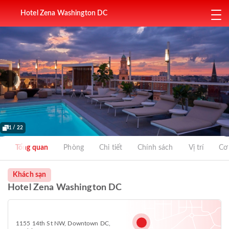
Hotel Zena Washington DC
1 / 22
Tổng quan
Phòng
Chi tiết
Chính sách
Vị trí
Cơ
Khách sạn
Hotel Zena Washington DC
1155 14th St NW, Downtown DC,