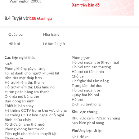
Washington 20005
Xem trên bản đồ
8.4 Tuyệt vời
108 Đánh giá
Quầy bar
Nhà hàng
Hồ bơi
Lễ tân 24 giờ
Các tiện nghi khác
Phòng gym
Hồ bơi ngoài trời (theo mùa)
Sưởi
Hồ bơi trên sân thượng
Phòng không gây dị ứng
Hồ bơi có tầm nhìn
Toilet dành cho người khuyết tật
Chỗ cạn
Bồn rửa mặt thấp hơn
Ghế/ghế dài tắm nắng
Hỗ trợ khiếm thị: Braille
Trung tâm thể dục
Hỗ trợ khiếm thị: Dấu hiệu nổi
Hồ bơi ngoài trời
Hướng dẫn bằng âm thanh
Quầy bar hồ bơi
Ổ khóa mở bằng thẻ
Hồ bơi
Báo động an ninh
Dịch vụ triệt lông
Thiết bị báo cháy
Hệ thống CCTV trong khu vực chung
Khu vực chung
Hệ thống CCTV bên ngoài chỗ nghỉ
Khu vực xem TV/sảnh chung
Bình chữa cháy
Sân hiên phơi nắng
Tô thức ăn cho thú nuôi
Phòng không hút thuốc
Phương tiện đi lại
Tiện nghi cho khách khuyết tật
Nhà để xe
Thang máy