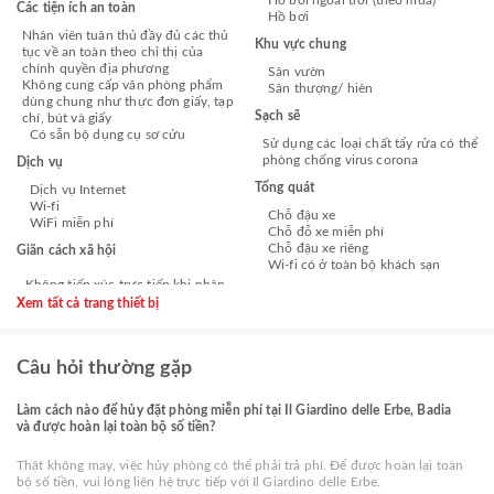
Các tiện ích an toàn
Hồ bơi
Nhân viên tuân thủ đầy đủ các thủ
Khu vực chung
tục về an toàn theo chỉ thị của
chính quyền địa phương
Sân vườn
Không cung cấp văn phòng phẩm
Sân thượng/ hiên
dùng chung như thực đơn giấy, tạp
Sạch sẽ
chí, bút và giấy
Có sẵn bộ dụng cụ sơ cứu
Sử dụng các loại chất tẩy rửa có thể
phòng chống virus corona
Dịch vụ
Tổng quát
Dịch vụ Internet
Wi-fi
Chỗ đậu xe
WiFi miễn phí
Chỗ đỗ xe miễn phí
Chỗ đậu xe riêng
Giãn cách xã hội
Wi-fi có ở toàn bộ khách sạn
Xem tất cả trang thiết bị
Câu hỏi thường gặp
Làm cách nào để hủy đặt phòng miễn phí tại Il Giardino delle Erbe, Badia
và được hoàn lại toàn bộ số tiền?
Thật không may, việc hủy phòng có thể phải trả phí. Để được hoàn lại toàn
bộ số tiền, vui lòng liên hệ trực tiếp với Il Giardino delle Erbe.