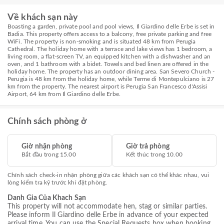
Về khách sạn này
Boasting a garden, private pool and pool views, Il Giardino delle Erbe is set in
Badia. This property offers access to a balcony, free private parking and free
WiFi. The property is non-smoking and is situated 48 km from Perugia
Cathedral. The holiday home with a terrace and lake views has 1 bedroom, a
living room, a flat-screen TV, an equipped kitchen with a dishwasher and an
oven, and 1 bathroom with a bidet. Towels and bed linen are offered in the
holiday home. The property has an outdoor dining area. San Severo Church -
Perugia is 48 km from the holiday home, while Terme di Montepulciano is 27
km from the property. The nearest airport is Perugia San Francesco d'Assisi
Airport, 64 km from Il Giardino delle Erbe.
Chính sách phòng ở
Giờ nhận phòng
Giờ trả phòng
Bắt đầu trong 15.00
Kết thúc trong 10.00
Chính sách check-in nhận phòng giữa các khách sạn có thể khác nhau, vui
lòng kiểm tra kỹ trước khi đặt phòng.
Danh Gia Của Khach Sạn
This property will not accommodate hen, stag or similar parties.
Please inform Il Giardino delle Erbe in advance of your expected
arrival time. You can use the Special Requests box when booking,