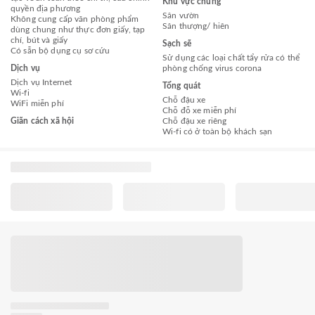
Khu vực chung
quyền địa phương
Sân vườn
Không cung cấp văn phòng phẩm
Sân thượng/ hiên
dùng chung như thực đơn giấy, tạp
chí, bút và giấy
Sạch sẽ
Có sẵn bộ dụng cụ sơ cứu
Sử dụng các loại chất tẩy rửa có thể
Dịch vụ
phòng chống virus corona
Dịch vụ Internet
Tổng quát
Wi-fi
Chỗ đậu xe
WiFi miễn phí
Chỗ đỗ xe miễn phí
Giãn cách xã hội
Chỗ đậu xe riêng
Wi-fi có ở toàn bộ khách sạn