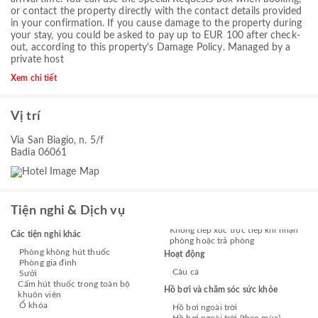
or contact the property directly with the contact details provided
in your confirmation. If you cause damage to the property during
your stay, you could be asked to pay up to EUR 100 after check-
out, according to this property's
Damage Policy
. Managed by a
private host
Xem chi tiết
Vị trí
Via San Biagio, n. 5/f
Badia 06061
Tiện nghi & Dịch vụ
Không tiếp xúc trực tiếp khi nhận
Các tiện nghi khác
phòng hoặc trả phòng
Phòng không hút thuốc
Hoạt động
Phòng gia đình
Câu cá
Sưởi
Cấm hút thuốc trong toàn bộ
Hồ bơi và chăm sóc sức khỏe
khuôn viên
Ổ khóa
Hồ bơi ngoài trời
Hồ bơi ngoài trời (theo mùa)