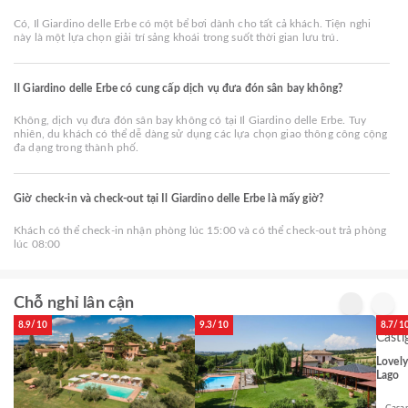
Có, Il Giardino delle Erbe có một bể bơi dành cho tất cả khách. Tiện nghi
này là một lựa chọn giải trí sảng khoái trong suốt thời gian lưu trú.
Il Giardino delle Erbe có cung cấp dịch vụ đưa đón sân bay không?
Không, dịch vụ đưa đón sân bay không có tại Il Giardino delle Erbe. Tuy
nhiên, du khách có thể dễ dàng sử dụng các lựa chọn giao thông công cộng
đa dạng trong thành phố.
Giờ check-in và check-out tại Il Giardino delle Erbe là mấy giờ?
Khách có thể check-in nhận phòng lúc 15:00 và có thể check-out trả phòng
lúc 08:00
Chỗ nghỉ lân cận
8.9/10
9.3/10
8.7/1
Lovely
Lago
Casa