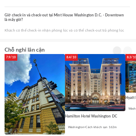
Giờ check-in và check-out tại Mint House Washington D.C. - Downtown
là mấy giờ?
Khách có thể check-in nhận phòng lúc và có thể check-out trả phòng lúc
Chỗ nghỉ lân cận
7.9/10
8.4/10
8.3/1
Hyatt
Wash
Hamilton Hotel Washington DC
Washington
Cách khách sạn 162m