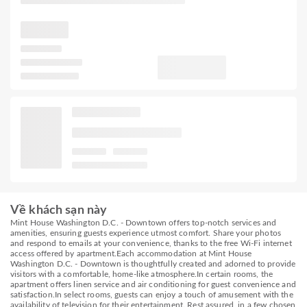
Về khách sạn này
Mint House Washington D.C. - Downtown offers top-notch services and
amenities, ensuring guests experience utmost comfort. Share your photos
and respond to emails at your convenience, thanks to the free Wi-Fi internet
access offered by apartment.Each accommodation at Mint House
Washington D.C. - Downtown is thoughtfully created and adorned to provide
visitors with a comfortable, home-like atmosphere.In certain rooms, the
apartment offers linen service and air conditioning for guest convenience and
satisfaction.In select rooms, guests can enjoy a touch of amusement with the
availability of television for their entertainment. Rest assured, in a few chosen