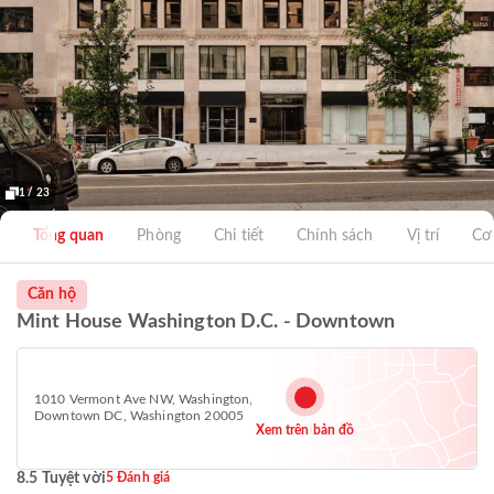
1 / 23
Tổng quan
Phòng
Chi tiết
Chính sách
Vị trí
Cơ
Căn hộ
Mint House Washington D.C. - Downtown
1010 Vermont Ave NW, Washington,
Downtown DC, Washington 20005
Xem trên bản đồ
8.5 Tuyệt vời
5 Đánh giá