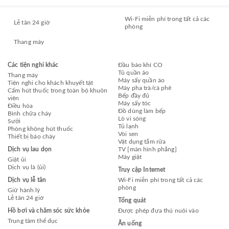
Wi-Fi miễn phí trong tất cả các
Lễ tân 24 giờ
phòng
Thang máy
Các tiện nghi khác
Đầu báo khí CO
Tủ quần áo
Thang máy
Máy sấy quần áo
Tiện nghi cho khách khuyết tật
Máy pha trà/cà phê
Cấm hút thuốc trong toàn bộ khuôn
Bếp đầy đủ
viên
Máy sấy tóc
Điều hòa
Đồ dùng làm bếp
Bình chữa cháy
Lò vi sóng
Sưởi
Tủ lạnh
Phòng không hút thuốc
Vòi sen
Thiết bị báo cháy
Vật dụng tắm rửa
Dịch vụ lau dọn
TV [màn hình phẳng]
Máy giặt
Giặt ủi
Dịch vụ là (ủi)
Truy cập Internet
Dịch vụ lễ tân
Wi-Fi miễn phí trong tất cả các
phòng
Giữ hành lý
Lễ tân 24 giờ
Tổng quát
Hồ bơi và chăm sóc sức khỏe
Được phép đưa thú nuôi vào
Trung tâm thể dục
Ăn uống