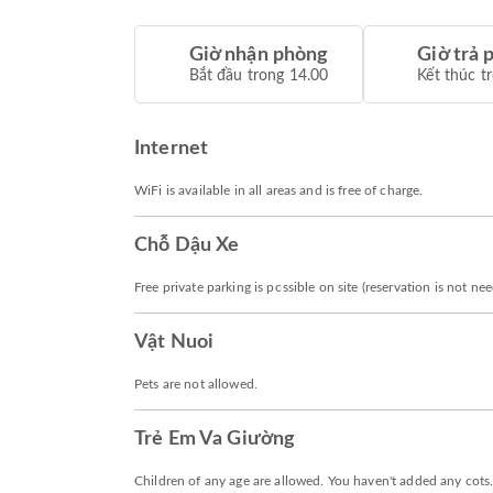
Giờ nhận phòng
Giờ trả 
Bắt đầu trong 14.00
Kết thúc t
Internet
WiFi is available in all areas and is free of charge.
Chỗ Dậu Xe
Free private parking is possible on site (reservation is not ne
Vật Nuoi
Pets are not allowed.
Trẻ Em Va Giường
Children of any age are allowed. You haven't added any cots