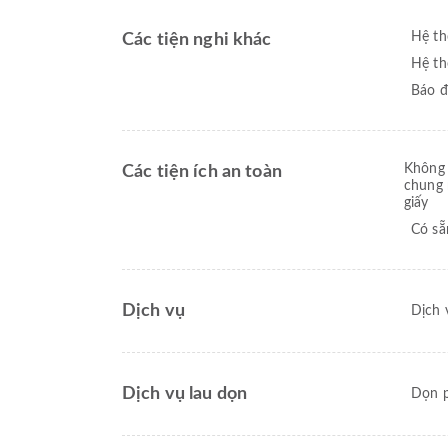
Hệ th
Các tiện nghi khác
Hệ th
Báo đ
Không 
Các tiện ích an toàn
chung 
giấy
Có sẵ
Dịch vụ
Dịch 
Dịch vụ lau dọn
Dọn p