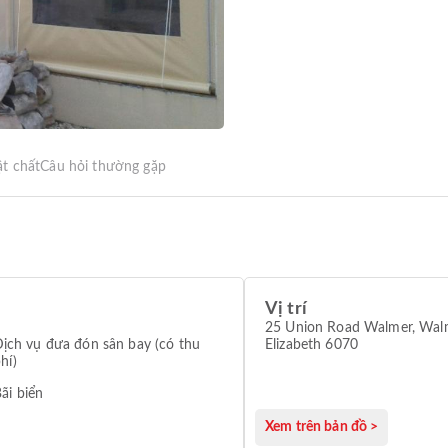
ật chất
Câu hỏi thường gặp
Vị trí
25 Union Road Walmer, Walm
ịch vụ đưa đón sân bay (có thu
Elizabeth 6070
hí)
ãi biển
Xem trên bản đồ >