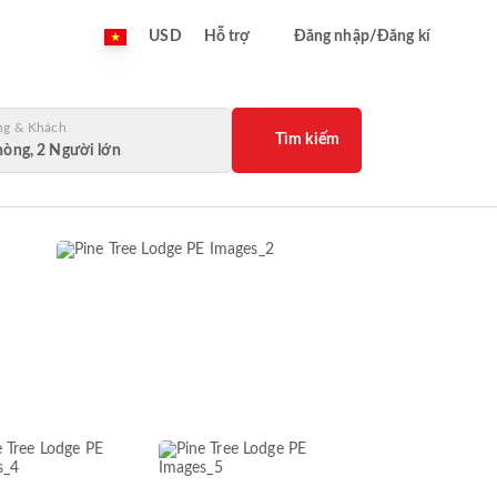
USD
Hỗ trợ
Đăng nhập/Đăng kí
ng & Khách
Tìm kiếm
hòng, 2 Người lớn