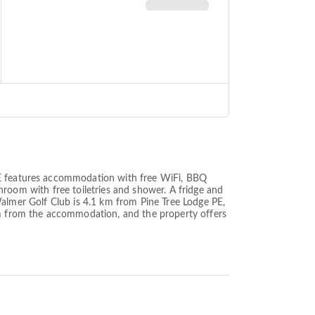
 PE features accommodation with free WiFi, BBQ
athroom with free toiletries and shower. A fridge and
e Walmer Golf Club is 4.1 km from Pine Tree Lodge PE,
 km from the accommodation, and the property offers