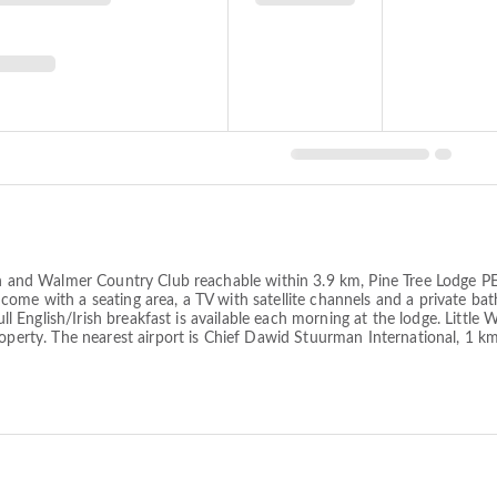
ion and Walmer Country Club reachable within 3.9 km, Pine Tree Lodge
its come with a seating area, a TV with satellite channels and a private b
Full English/Irish breakfast is available each morning at the lodge. Littl
property. The nearest airport is Chief Dawid Stuurman International, 1