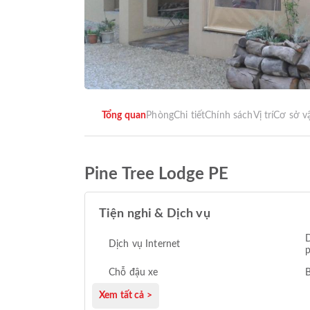
Tổng quan
Phòng
Chi tiết
Chính sách
Vị trí
Cơ sở v
Pine Tree Lodge PE
Tiện nghi & Dịch vụ
D
Dịch vụ Internet
p
Chỗ đậu xe
B
Xem tất cả >