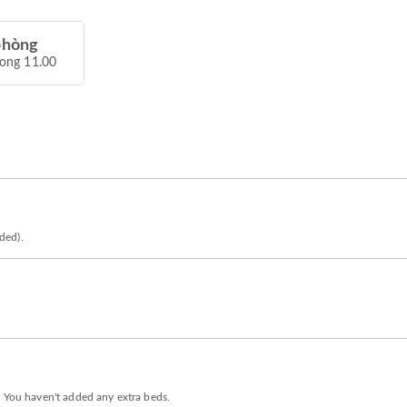
phòng
rong 11.00
eded).
. You haven't added any extra beds.