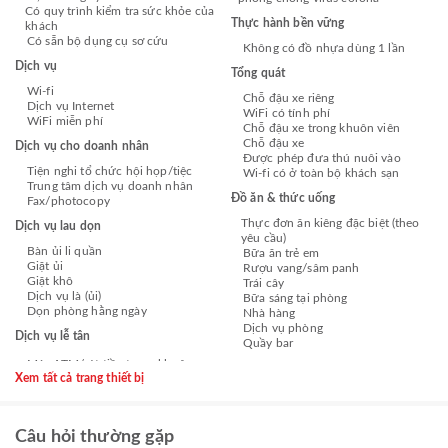
Có quy trình kiểm tra sức khỏe của
Thực hành bền vững
khách
Có sẵn bộ dụng cụ sơ cứu
Không có đồ nhựa dùng 1 lần
Dịch vụ
Tổng quát
Wi-fi
Chỗ đậu xe riêng
Dịch vụ Internet
WiFi có tính phí
WiFi miễn phí
Chỗ đậu xe trong khuôn viên
Chỗ đậu xe
Dịch vụ cho doanh nhân
Được phép đưa thú nuôi vào
Tiện nghi tổ chức hội họp/tiệc
Wi-fi có ở toàn bộ khách sạn
Trung tâm dịch vụ doanh nhân
Đồ ăn & thức uống
Fax/photocopy
Thực đơn ăn kiêng đặc biệt (theo
Dịch vụ lau dọn
yêu cầu)
Bàn ủi li quần
Bữa ăn trẻ em
Giặt ủi
Rượu vang/sâm panh
Giặt khô
Trái cây
Dịch vụ là (ủi)
Bữa sáng tại phòng
Dọn phòng hằng ngày
Nhà hàng
Dịch vụ phòng
Dịch vụ lễ tân
Quầy bar
Xem tất cả trang thiết bị
Câu hỏi thường gặp