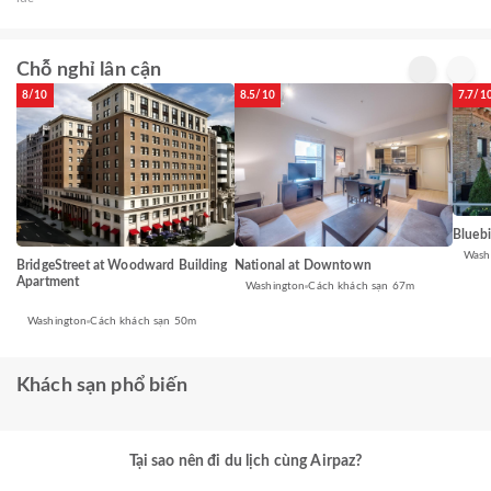
Chỗ nghỉ lân cận
8/10
8.5/10
7.7/1
Bluebi
Wash
BridgeStreet at Woodward Building
National at Downtown
Apartment
Washington
Cách khách sạn 67m
Washington
Cách khách sạn 50m
Khách sạn phổ biến
Tại sao nên đi du lịch cùng Airpaz?