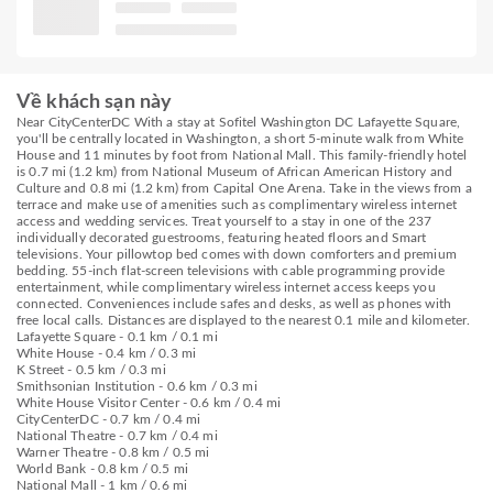
Về khách sạn này
Near CityCenterDC With a stay at Sofitel Washington DC Lafayette Square,
you'll be centrally located in Washington, a short 5-minute walk from White
House and 11 minutes by foot from National Mall. This family-friendly hotel
is 0.7 mi (1.2 km) from National Museum of African American History and
Culture and 0.8 mi (1.2 km) from Capital One Arena. Take in the views from a
terrace and make use of amenities such as complimentary wireless internet
access and wedding services. Treat yourself to a stay in one of the 237
individually decorated guestrooms, featuring heated floors and Smart
televisions. Your pillowtop bed comes with down comforters and premium
bedding. 55-inch flat-screen televisions with cable programming provide
entertainment, while complimentary wireless internet access keeps you
connected. Conveniences include safes and desks, as well as phones with
free local calls. Distances are displayed to the nearest 0.1 mile and kilometer.
Lafayette Square - 0.1 km / 0.1 mi
White House - 0.4 km / 0.3 mi
K Street - 0.5 km / 0.3 mi
Smithsonian Institution - 0.6 km / 0.3 mi
White House Visitor Center - 0.6 km / 0.4 mi
CityCenterDC - 0.7 km / 0.4 mi
National Theatre - 0.7 km / 0.4 mi
Warner Theatre - 0.8 km / 0.5 mi
World Bank - 0.8 km / 0.5 mi
National Mall - 1 km / 0.6 mi