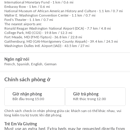
International Monetary Fund - 1 km / 0.6 mi
Embassy Row - 1 km / 0.6 mi
National Museum of African American History and Culture - 1.1 km / 0.7 mi
Walter E. Washington Convention Center - 1.1 km / 0.7 mi
Ford's Theater - 1.1 km / 0.7 mi
The nearest airports are:
Ronald Reagan Washington National Airport (DCA) - 7.7 km / 4.8 mi
College Park, MD (CGS) - 19.8 km / 12.3 mi
Fort Meade, MD (FME-Tipton) - 36.8 km / 22.8 mi
Gaithersburg, MD (GAI-Montgomery County Airpark) - 39.4 km / 24.5 mi
Washington Dulles Intl. Airport (IAD) - 43.5 km / 27 mi
Ngôn ngữ nói
French, Spanish, English, German
Chính sách phòng ở
Giờ nhận phòng
Giờ trả phòng
Bắt đầu trong 15.00
Kết thúc trong 12.00
Chính sách check-in nhận phòng giữa các khách sạn có thể khác nhau, vui
lòng kiểm tra kỹ trước khi đặt phòng.
Trẻ Em Va Giường
Must use an extra bed, Extra beds may be requested directly from