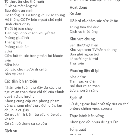
khách ở các khu vực thích hợp
Tô thức ăn cho thú nuôi
Ổ khóa mở bằng thẻ
Hoạt động
Báo động an ninh
Xe đạp
Hệ thống CCTV trong khu vực chung
Hệ thống CCTV bên ngoài chỗ nghỉ
Hồ bơi và chăm sóc sức khỏe
Bình chữa cháy
Trung tâm thể dục
Thiết bị báo cháy
Dịch vụ triệt lông
Tiện nghi cho khách khuyết tật
Phòng gia đình
Khu vực chung
Thang máy
Sân thượng/ hiên
Phòng cách âm
Khu vực xem TV/sảnh chung
Sưởi
Bàn ghế ngoài trời
Cấm hút thuốc trong toàn bộ khuôn
Lò sưởi ngoài trời
viên
Thư viện
Điều hòa
Lối vào cho người đi xe lăn
Phương tiện đi lại
Bảo vệ 24/7
Nhà để xe
Các tiện ích an toàn
Trạm sạc xe điện
Bãi đậu xe an toàn
Nhân viên tuân thủ đầy đủ các thủ
Lựa chọn ăn sáng
tục về an toàn theo chỉ thị của chính
quyền địa phương
Sạch sẽ
Không cung cấp văn phòng phẩm
Sử dụng các loại chất tẩy rửa có thể
dùng chung như thực đơn giấy, tạp
phòng chống virus corona
chí, bút và giấy
Có quy trình kiểm tra sức khỏe của
Thực hành bền vững
khách
Không có đồ nhựa dùng 1 lần
Có sẵn bộ dụng cụ sơ cứu
Tổng quát
Dịch vụ