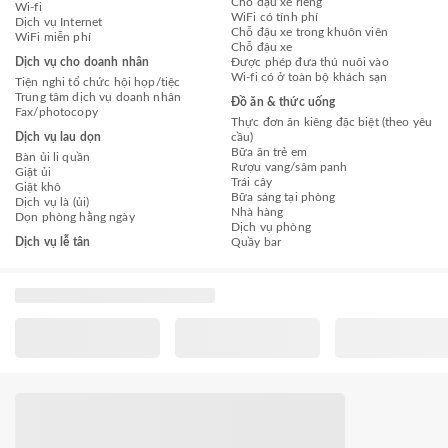
Chỗ đậu xe riêng
Wi-fi
WiFi có tính phí
Dịch vụ Internet
Chỗ đậu xe trong khuôn viên
WiFi miễn phí
Chỗ đậu xe
Dịch vụ cho doanh nhân
Được phép đưa thú nuôi vào
Wi-fi có ở toàn bộ khách sạn
Tiện nghi tổ chức hội họp/tiệc
Trung tâm dịch vụ doanh nhân
Đồ ăn & thức uống
Fax/photocopy
Thực đơn ăn kiêng đặc biệt (theo yêu
Dịch vụ lau dọn
cầu)
Bữa ăn trẻ em
Bàn ủi li quần
Rượu vang/sâm panh
Giặt ủi
Trái cây
Giặt khô
Bữa sáng tại phòng
Dịch vụ là (ủi)
Nhà hàng
Dọn phòng hằng ngày
Dịch vụ phòng
Dịch vụ lễ tân
Quầy bar