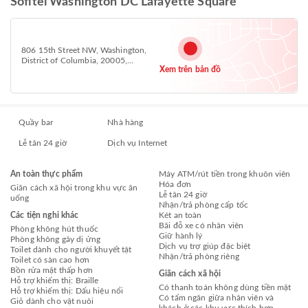
Sofitel Washington DC Lafayette Square
806 15th Street NW, Washington,
District of Columbia, 20005,
Xem trên bản đồ
Downtown DC, Washington 20005
Quầy bar
Nhà hàng
Lễ tân 24 giờ
Dịch vụ Internet
An toàn thực phẩm
Máy ATM/rút tiền trong khuôn viên
Hóa đơn
Giãn cách xã hội trong khu vực ăn
Lễ tân 24 giờ
uống
Nhận/trả phòng cấp tốc
Các tiện nghi khác
Két an toàn
Bãi đỗ xe có nhân viên
Phòng không hút thuốc
Giữ hành lý
Phòng không gây dị ứng
Dịch vụ trợ giúp đặc biệt
Toilet dành cho người khuyết tật
Nhận/trả phòng riêng
Toilet có sàn cao hơn
Bồn rửa mặt thấp hơn
Giãn cách xã hội
Hỗ trợ khiếm thị: Braille
Có thanh toán không dùng tiền mặt
Hỗ trợ khiếm thị: Dấu hiệu nổi
Có tấm ngăn giữa nhân viên và
Giỏ dành cho vật nuôi