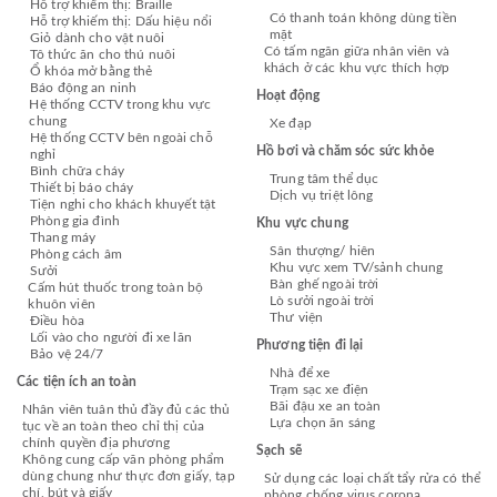
Hỗ trợ khiếm thị: Braille
Có thanh toán không dùng tiền
Hỗ trợ khiếm thị: Dấu hiệu nổi
mặt
Giỏ dành cho vật nuôi
Có tấm ngăn giữa nhân viên và
Tô thức ăn cho thú nuôi
khách ở các khu vực thích hợp
Ổ khóa mở bằng thẻ
Báo động an ninh
Hoạt động
Hệ thống CCTV trong khu vực
chung
Xe đạp
Hệ thống CCTV bên ngoài chỗ
Hồ bơi và chăm sóc sức khỏe
nghỉ
Bình chữa cháy
Trung tâm thể dục
Thiết bị báo cháy
Dịch vụ triệt lông
Tiện nghi cho khách khuyết tật
Phòng gia đình
Khu vực chung
Thang máy
Sân thượng/ hiên
Phòng cách âm
Khu vực xem TV/sảnh chung
Sưởi
Bàn ghế ngoài trời
Cấm hút thuốc trong toàn bộ
Lò sưởi ngoài trời
khuôn viên
Thư viện
Điều hòa
Lối vào cho người đi xe lăn
Phương tiện đi lại
Bảo vệ 24/7
Nhà để xe
Các tiện ích an toàn
Trạm sạc xe điện
Bãi đậu xe an toàn
Nhân viên tuân thủ đầy đủ các thủ
Lựa chọn ăn sáng
tục về an toàn theo chỉ thị của
chính quyền địa phương
Sạch sẽ
Không cung cấp văn phòng phẩm
dùng chung như thực đơn giấy, tạp
Sử dụng các loại chất tẩy rửa có thể
chí, bút và giấy
phòng chống virus corona