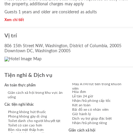
the property, additional charges may apply
Guests 1 years and older are considered as adults
Xem chi tiết
Vị trí
806 15th Street NW, Washington, District of Columbia, 20005
Downtown DC, Washington 20005
Tiện nghi & Dịch vụ
Máy ATM/rút tiền trong khuôn
An toàn thực phẩm
viên
Hóa đơn
Giãn cách xã hội trong khu vực ăn
Lễ tân 24 giờ
uống
Nhận/trả phòng cấp tốc
Các tiện nghi khác
Két an toàn
Bãi đỗ xe có nhân viên
Phòng không hút thuốc
Giữ hành lý
Phòng không gây dị ứng
Dịch vụ trợ giúp đặc biệt
Toilet dành cho người khuyết tật
Nhận/trả phòng riêng
Toilet có sàn cao hơn
Bồn rửa mặt thấp hơn
Giãn cách xã hội