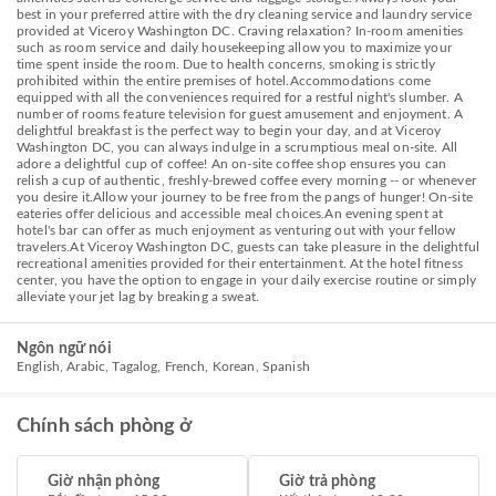
best in your preferred attire with the dry cleaning service and laundry service
provided at Viceroy Washington DC. Craving relaxation? In-room amenities
such as room service and daily housekeeping allow you to maximize your
time spent inside the room. Due to health concerns, smoking is strictly
prohibited within the entire premises of hotel.Accommodations come
equipped with all the conveniences required for a restful night's slumber. A
number of rooms feature television for guest amusement and enjoyment. A
delightful breakfast is the perfect way to begin your day, and at Viceroy
Washington DC, you can always indulge in a scrumptious meal on-site. All
adore a delightful cup of coffee! An on-site coffee shop ensures you can
relish a cup of authentic, freshly-brewed coffee every morning -- or whenever
you desire it.Allow your journey to be free from the pangs of hunger! On-site
eateries offer delicious and accessible meal choices.An evening spent at
hotel's bar can offer as much enjoyment as venturing out with your fellow
travelers.At Viceroy Washington DC, guests can take pleasure in the delightful
recreational amenities provided for their entertainment. At the hotel fitness
center, you have the option to engage in your daily exercise routine or simply
alleviate your jet lag by breaking a sweat.
Ngôn ngữ nói
English, Arabic, Tagalog, French, Korean, Spanish
Chính sách phòng ở
Giờ nhận phòng
Giờ trả phòng