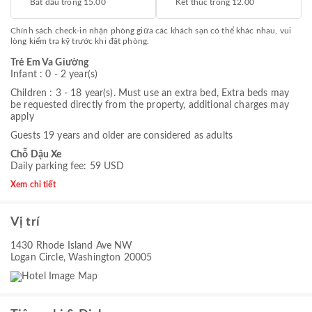
Bắt đầu trong 15.00
Kết thúc trong 12.00
Chính sách check-in nhận phòng giữa các khách sạn có thể khác nhau, vui
lòng kiểm tra kỹ trước khi đặt phòng.
Trẻ Em Va Giường
Infant : 0 - 2 year(s)
Children : 3 - 18 year(s). Must use an extra bed, Extra beds may
be requested directly from the property, additional charges may
apply
Guests 19 years and older are considered as adults
Chỗ Dậu Xe
Daily parking fee: 59 USD
Xem chi tiết
Vị trí
1430 Rhode Island Ave NW
Logan Circle, Washington 20005