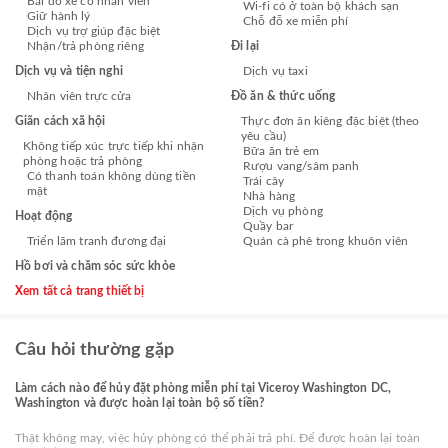
Bãi đỗ xe có nhân viên
Wi-fi có ở toàn bộ khách sạn
Giữ hành lý
Chỗ đỗ xe miễn phí
Dịch vụ trợ giúp đặc biệt
Nhận/trả phòng riêng
Đi lại
Dịch vụ và tiện nghi
Dịch vụ taxi
Nhân viên trực cửa
Đồ ăn & thức uống
Giãn cách xã hội
Thực đơn ăn kiêng đặc biệt (theo
yêu cầu)
Không tiếp xúc trực tiếp khi nhận
Bữa ăn trẻ em
phòng hoặc trả phòng
Rượu vang/sâm panh
Có thanh toán không dùng tiền
Trái cây
mặt
Nhà hàng
Dịch vụ phòng
Hoạt động
Quầy bar
Triển lãm tranh đương đại
Quán cà phê trong khuôn viên
Hồ bơi và chăm sóc sức khỏe
Xem tất cả trang thiết bị
Câu hỏi thường gặp
Làm cách nào để hủy đặt phòng miễn phí tại Viceroy Washington DC,
Washington và được hoàn lại toàn bộ số tiền?
Thật không may, việc hủy phòng có thể phải trả phí. Để được hoàn lại toàn