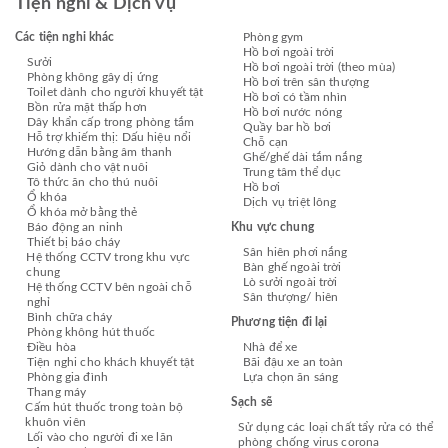
Tiện nghi & Dịch vụ
Các tiện nghi khác
Phòng gym
Hồ bơi ngoài trời
Sưởi
Hồ bơi ngoài trời (theo mùa)
Phòng không gây dị ứng
Hồ bơi trên sân thượng
Toilet dành cho người khuyết tật
Hồ bơi có tầm nhìn
Bồn rửa mặt thấp hơn
Hồ bơi nước nóng
Dây khẩn cấp trong phòng tắm
Quầy bar hồ bơi
Hỗ trợ khiếm thị: Dấu hiệu nổi
Chỗ cạn
Hướng dẫn bằng âm thanh
Ghế/ghế dài tắm nắng
Giỏ dành cho vật nuôi
Trung tâm thể dục
Tô thức ăn cho thú nuôi
Hồ bơi
Ổ khóa
Dịch vụ triệt lông
Ổ khóa mở bằng thẻ
Báo động an ninh
Khu vực chung
Thiết bị báo cháy
Sân hiên phơi nắng
Hệ thống CCTV trong khu vực
Bàn ghế ngoài trời
chung
Lò sưởi ngoài trời
Hệ thống CCTV bên ngoài chỗ
Sân thượng/ hiên
nghỉ
Bình chữa cháy
Phương tiện đi lại
Phòng không hút thuốc
Điều hòa
Nhà để xe
Tiện nghi cho khách khuyết tật
Bãi đậu xe an toàn
Phòng gia đình
Lựa chọn ăn sáng
Thang máy
Sạch sẽ
Cấm hút thuốc trong toàn bộ
khuôn viên
Sử dụng các loại chất tẩy rửa có thể
Lối vào cho người đi xe lăn
phòng chống virus corona