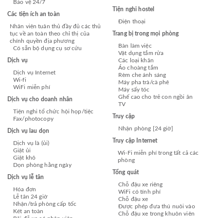
Bảo vệ 24/7
Tiện nghi hostel
Các tiện ích an toàn
Điện thoại
Nhân viên tuân thủ đầy đủ các thủ
tục về an toàn theo chỉ thị của
Trang bị trong mọi phòng
chính quyền địa phương
Bàn làm việc
Có sẵn bộ dụng cụ sơ cứu
Vật dụng tắm rửa
Dịch vụ
Các loại khăn
Áo choàng tắm
Dịch vụ Internet
Rèm che ánh sáng
Wi-fi
Máy pha trà/cà phê
WiFi miễn phí
Máy sấy tóc
Ghế cao cho trẻ con ngồi ăn
Dịch vụ cho doanh nhân
TV
Tiện nghi tổ chức hội họp/tiệc
Truy cập
Fax/photocopy
Nhận phòng [24 giờ]
Dịch vụ lau dọn
Truy cập Internet
Dịch vụ là (ủi)
Giặt ủi
Wi-Fi miễn phí trong tất cả các
Giặt khô
phòng
Dọn phòng hằng ngày
Tổng quát
Dịch vụ lễ tân
Chỗ đậu xe riêng
Hóa đơn
WiFi có tính phí
Lễ tân 24 giờ
Chỗ đậu xe
Nhận/trả phòng cấp tốc
Được phép đưa thú nuôi vào
Két an toàn
Chỗ đậu xe trong khuôn viên