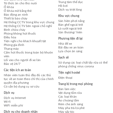
Trung tâm thể dục
Tô thức ăn cho thú nuôi
Hồ bơi
Ổ khóa
Dịch vụ triệt lông
Ổ khóa mở bằng thẻ
Báo động an ninh
Khu vực chung
Thiết bị báo cháy
Sân hiên phơi nắng
Hệ thống CCTV trong khu vực chung
Bàn ghế ngoài trời
Hệ thống CCTV bên ngoài chỗ nghỉ
Lò sưởi ngoài trời
Bình chữa cháy
Sân thượng/ hiên
Phòng không hút thuốc
Điều hòa
Phương tiện đi lại
Tiện nghi cho khách khuyết tật
Nhà để xe
Phòng gia đình
Bãi đậu xe an toàn
Thang máy
Lựa chọn ăn sáng
Cấm hút thuốc trong toàn bộ khuôn
viên
Sạch sẽ
Lối vào cho người đi xe lăn
Sử dụng các loại chất tẩy rửa có thể
Bảo vệ 24/7
phòng chống virus corona
Các tiện ích an toàn
Tiện nghi hostel
Nhân viên tuân thủ đầy đủ các thủ
Điện thoại
tục về an toàn theo chỉ thị của chính
quyền địa phương
Trang bị trong mọi phòng
Có sẵn bộ dụng cụ sơ cứu
Bàn làm việc
Dịch vụ
Vật dụng tắm rửa
Các loại khăn
Dịch vụ Internet
Áo choàng tắm
Wi-fi
Rèm che ánh sáng
WiFi miễn phí
Máy pha trà/cà phê
Dịch vụ cho doanh nhân
Máy sấy tóc