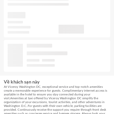
Về khách sạn này
At Viceroy Washington DC, exceptional service and top-notch amenities
create a memorable experience for guests. Complimentary internet access is
available in the hotel to ensure you stay connected during your
visit.Amenities at taxi offered by Viceroy Washington DC simplify the
organization of your excursions, tourist activities, and other adventures in
Washington D.C..For guests with their own vehicle, parking facilities are
provided. Continuously receive the support you require through front desk
amenities such as concierge service and luggage storage. Always look your