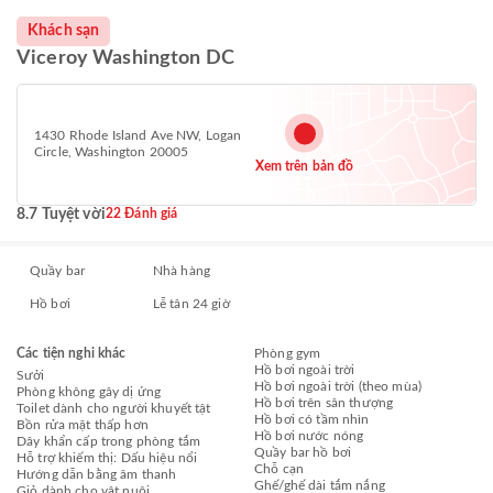
Khách sạn
Viceroy Washington DC
1430 Rhode Island Ave NW, Logan
Circle, Washington 20005
Xem trên bản đồ
8.7 Tuyệt vời
22 Đánh giá
Quầy bar
Nhà hàng
Hồ bơi
Lễ tân 24 giờ
Các tiện nghi khác
Phòng gym
Hồ bơi ngoài trời
Sưởi
Hồ bơi ngoài trời (theo mùa)
Phòng không gây dị ứng
Hồ bơi trên sân thượng
Toilet dành cho người khuyết tật
Hồ bơi có tầm nhìn
Bồn rửa mặt thấp hơn
Hồ bơi nước nóng
Dây khẩn cấp trong phòng tắm
Quầy bar hồ bơi
Hỗ trợ khiếm thị: Dấu hiệu nổi
Chỗ cạn
Hướng dẫn bằng âm thanh
Ghế/ghế dài tắm nắng
Giỏ dành cho vật nuôi