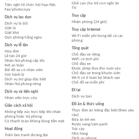
Ghế cao cho trẻ con ngồi ăn
Tiện nghi tổ chức hội họp/tiệc
TV
Fax/photocopy
Truy cập
Dịch vụ lau dọn
Nhận phòng [24 giờ]
Dịch vụ là (ủi)
Giặt ủi
Truy cập Internet
Giặt khô
Wi-Fi miễn phí trong tất cả các
Dọn phòng hằng ngày
phòng
Dịch vụ lễ tân
Tổng quát
Hóa đơn
Chỗ đậu xe riêng
Lễ tân 24 giờ
WiFi có tính phí
Nhận/trả phòng cấp tốc
Chỗ đậu xe
Két an toàn
Được phép đưa thú nuôi vào
Bãi đỗ xe có nhân viên
Chỗ đậu xe trong khuôn viên
Giữ hành lý
Wi-fi có ở toàn bộ khách sạn
Dịch vụ trợ giúp đặc biệt
Chỗ đỗ xe miễn phí
Nhận/trả phòng riêng
Đi lại
Dịch vụ và tiện nghi
Dịch vụ taxi
Nhân viên trực cửa
Đồ ăn & thức uống
Giãn cách xã hội
Thực đơn ăn kiêng đặc biệt (theo yêu
Không tiếp xúc trực tiếp khi nhận
cầu)
phòng hoặc trả phòng
Bữa ăn trẻ em
Có thanh toán không dùng tiền mặt
Rượu vang/sâm panh
Hoạt động
Trái cây
Nhà hàng
Triển lãm tranh đương đại
Dịch vụ phòng