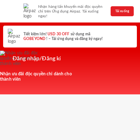
Nhận hàng tấn khuyến mãi độc quyền
chỉ trên Ứng dụng Airpaz. Tải xuống
Tải xuống
ngay!
Tiết kiệm lớn!
USD 30 OFF
sử dụng mã
GOBEYOND
! – Tải ứng dụng và đăng ký ngay!
Đăng nhập/Đăng kí
Nhận ưu đãi độc quyền chỉ dành cho
thành viên