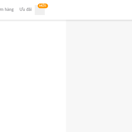
MỚI!
n hàng
Ưu đãi