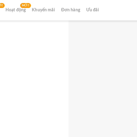
I!
MỚI!
Hoạt động
Khuyến mãi
Đơn hàng
Ưu đãi