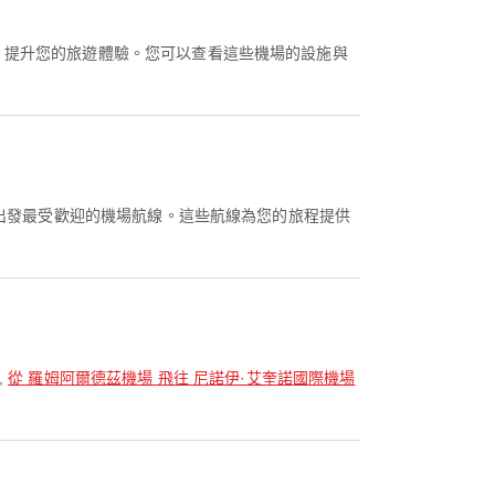
設施，提升您的旅遊體驗。您可以查看這些機場的設施與
 出發最受歡迎的機場航線。這些航線為您的旅程提供
,
從 羅姆阿爾德茲機場 飛往 尼諾伊·艾奎諾國際機場