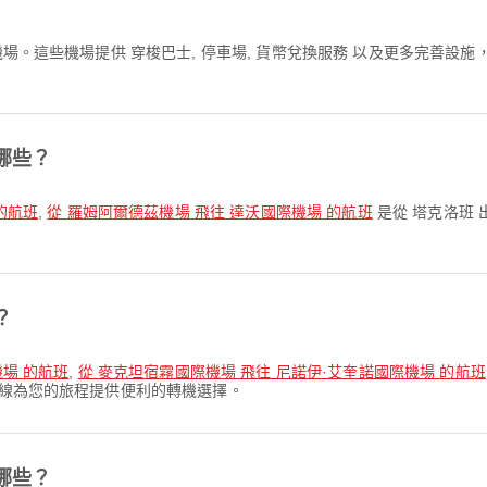
機場。這些機場提供 穿梭巴士, 停車場, 貨幣兌換服務 以及更多完善
哪些？
的航班
,
從 羅姆阿爾德茲機場 飛往 達沃國際機場 的航班
是從 塔克洛班
？
機場 的航班
,
從 麥克坦宿霧國際機場 飛往 尼諾伊·艾奎諾國際機場 的航班
航線為您的旅程提供便利的轉機選擇。
哪些？