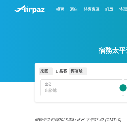
機票
酒店
特惠專區
訂單
特惠
宿務太平洋
來回
1 乘客
經濟艙
出發
最後更新時間
2026年8月6日 下午07:42 [GMT+0]