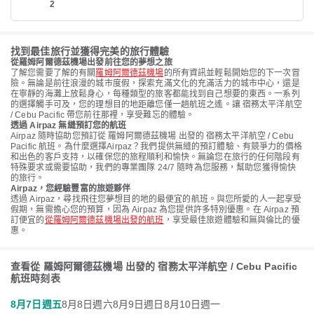
2
找到最佳旅行並獲得完美的旅行體驗
從羅姆阿爾德茲機場出發前往您的夢想之旅
了解您需要了解的有關
羅姆阿爾德茲機場
的所有資訊並輕鬆開始您的下一次冒
險。無論是前往浪漫的城市度假，探索充滿文化的充滿活力的城市中心，還是
在寧靜的海灘上放鬆身心，每種類型的旅客都能找到自己想要的東西。一系列
的選擇觸手可及，您的理想目的地距離您僅一趟航班之遙。讓 宿務太平洋航空
/ Cebu Pacific 帶您前往那裡，享受難忘的體驗。
透過 Airpaz 無縫預訂您的航班
Airpaz 隨時協助您預訂從 羅姆阿爾德茲機場 出發的 宿務太平洋航空 / Cebu
Pacific 航班。為什麼選擇Airpaz？我們提供無縫的預訂體驗、有競爭力的價格
和出色的客戶支持，以確保您的旅程順利和愉快。無論您在旅行的任何階段有
特殊要求或需要協助，我們的專業團隊 24/7 隨時為您服務，幫助您獲得愉快
的旅行。
Airpaz，您經驗豐富的旅遊夥伴
透過 Airpaz，尋找飛往您夢想目的地的最便宜的航班。與您所愛的人一起享受
假期，無需擔心您的預算，因為 Airpaz 為您提供許多特別優惠。在 Airpaz 預
訂便宜的
從羅姆阿爾德茲機場出發的航班
，享受最佳旅遊體驗和無與倫比的優
惠。
查看從 羅姆阿爾德茲機場 出發的 宿務太平洋航空 / Cebu Pacific
航班時刻表
8月7日週五
8月8日週六
8月9日週日
8月10日週一