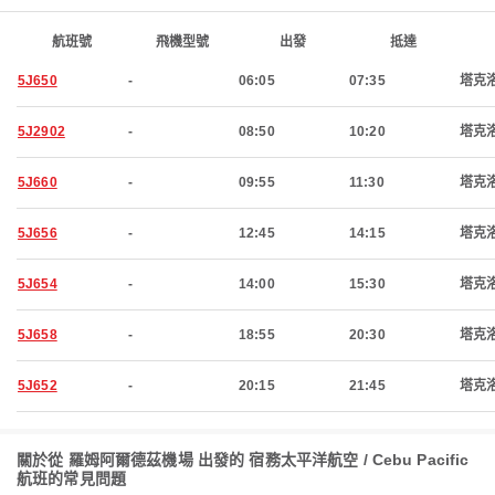
航班號
飛機型號
出發
抵達
5J650
-
06:05
07:35
塔克
5J2902
-
08:50
10:20
塔克
5J660
-
09:55
11:30
塔克
5J656
-
12:45
14:15
塔克
5J654
-
14:00
15:30
塔克
5J658
-
18:55
20:30
塔克
5J652
-
20:15
21:45
塔克
關於從 羅姆阿爾德茲機場 出發的 宿務太平洋航空 / Cebu Pacific
航班的常見問題