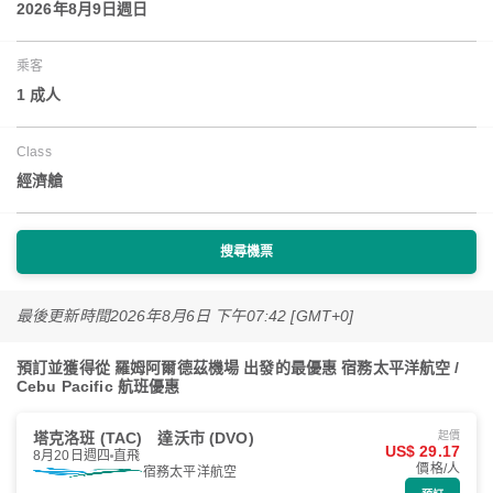
2026年8月9日週日
乘客
1 成人
Class
經濟艙
搜尋機票
最後更新時間
2026年8月6日 下午07:42 [GMT+0]
預訂並獲得從 羅姆阿爾德茲機場 出發的最優惠 宿務太平洋航空 /
Cebu Pacific 航班優惠
塔克洛班 (TAC)
達沃市 (DVO)
起價
US$ 29.17
8月20日週四
直飛
價格/人
宿務太平洋航空