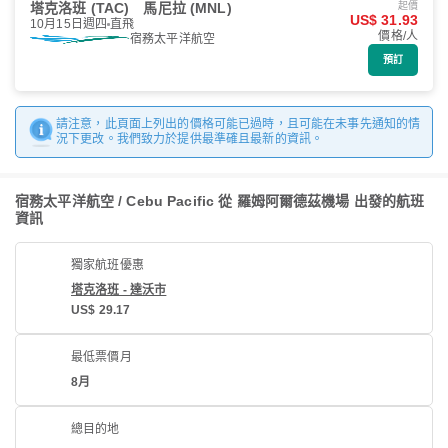
塔克洛班 (TAC)
馬尼拉 (MNL)
起價
US$ 31.93
10月15日週四
直飛
價格/人
宿務太平洋航空
預訂
請注意，此頁面上列出的價格可能已過時，且可能在未事先通知的情
況下更改。我們致力於提供最準確且最新的資訊。
宿務太平洋航空 / Cebu Pacific 從 羅姆阿爾德茲機場 出發的航班
資訊
獨家航班優惠
塔克洛班 - 達沃市
US$ 29.17
最低票價月
8月
總目的地