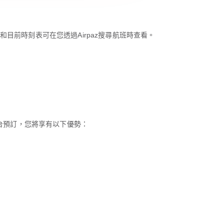
目的地清單和目前時刻表可在您透過Airpaz搜尋航班時查看。
平台預訂，您將享有以下優勢：