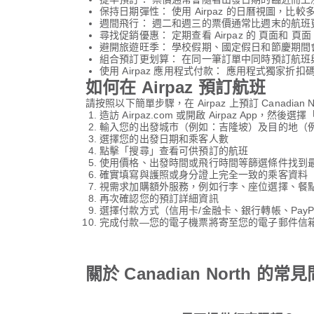
保持日期彈性： 使用 Airpaz 的日曆視圖，比
週間飛行： 週二和週三的票價通常比週末的航班
尋找促銷優惠： 定期查看 Airpaz 的 頁面和 頁面，
避開旅遊旺季： 學校假期、國定假日和節慶期
組合預訂更划算： 在同一筆訂單中同時預訂航班
使用 Airpaz 應用程式付款： 應用程式獨家
如何在 Airpaz 預訂航班
請按照以下簡單步驟，在 Airpaz 上預訂 Canadian N
造訪 Airpaz.com 或開啟 Airpaz App，然後選
輸入您的出發城市（例如：吉隆坡）及目的地（
選擇您的出發日期和乘客人數
點擊「搜尋」查看可供預訂的航班
使用價格、出發時間或飛行時間等篩選條件找到
確實填寫與護照或身分證上完全一致的乘客資料
視需求加購額外服務，例如行李、座位選擇、餐
再次確認您的預訂詳細資訊
選擇付款方式（信用卡/金融卡、銀行轉帳、PayP
完成付款—您的電子機票將寄至您的電子郵件信箱，
關於 Canadian North 的常