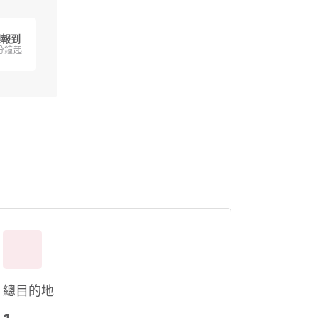
理報到
 分鐘起
總目的地