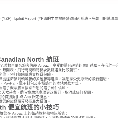
 (YZF), Iqaluit Airport (YFB)的主要樞紐營運國內航班。完整
nadian North 航班
球數百萬名旅客信賴 Airpaz，享受順暢且超值的預訂體驗。在我們
格、時間表、飛行時間和轉機次數篩選並比較航班。
座位、預訂餐點或購買旅遊保險。
提供從經濟艙到頭等艙的多種艙等選擇，讓您享受更尊榮的飛行體驗。
、PayPal、電子錢包及多種熱門的本地付款方式。
及電子機票將直接寄至您的電子郵件信箱。
時全天候待命，隨時協助您處理更改預訂、取消或任何疑問。
打造的特別折扣與 App 限定優惠。
讓您的旅遊預算發揮最大價值。
 North 便宜航班的小技巧
在 Airpaz 上的每趟旅程都物超所值：
。建議提前 4 到 8 週預訂，以獲得最優惠的價格與票價。