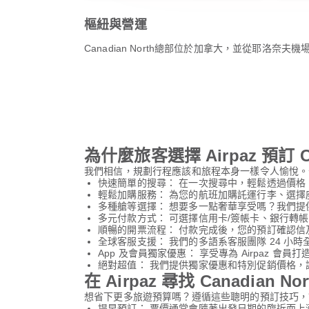
樞紐與營運
Canadian North總部位於加拿大，並從耶洛奈夫機場
為什麼旅客選擇 Airpaz 預訂 Ca
我們相信，規劃行程應該和旅程本身一樣令人愉悅。全
快速簡單的搜尋： 在一次搜尋中，輕鬆透過價
輕鬆加購服務： 為您的航班加購託運行李、選擇
多種艙等選擇： 想要多一點奢華享受嗎？我們
多元付款方式： 可選擇信用卡/簽帳卡、銀行轉帳
順暢的開票流程： 付款完成後，您的預訂確認信
全球客服支援： 我們的多語系客服團隊 24 小
App 及會員獨家優惠： 享受專為 Airpaz 會員
絕對超值： 我們提供獨家優惠和特別促銷價格，
在 Airpaz 尋找 Canadian
想省下更多旅遊預算嗎？遵循這些聰明的預訂技巧，讓您
提早預訂： 票價通常會隨著出發日期的臨近而上漲