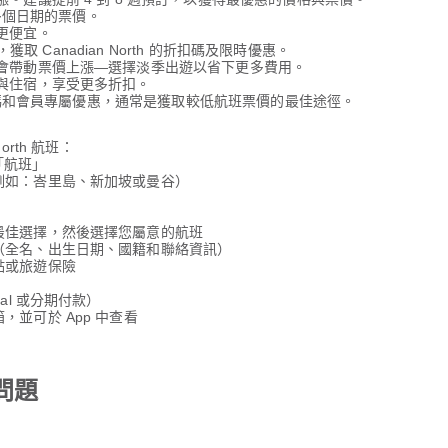
較多個日期的票價。
更便宜。
獲取 Canadian North 的折扣碼及限時優惠。
間會帶動票價上漲—選擇淡季出遊以省下更多費用。
與住宿，享受更多折扣。
折扣碼和會員專屬優惠，通常是獲取較低航班票價的最佳途徑。
orth 航班：
擇「航班」
例如：峇里島、新加坡或曼谷）
最佳選擇，然後選擇您屬意的航班
（全名、出生日期、國籍和聯絡資訊）
點或旅遊保險
al 或分期付款）
並可於 App 中查看
見問題