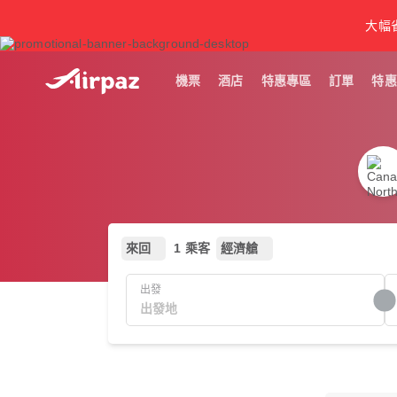
大幅
機票
酒店
特惠專區
訂單
特惠
來回
1 乘客
經濟艙
出發