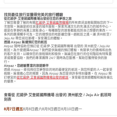
找到最佳旅行並獲得完美的旅行體驗
從尼諾伊·艾奎諾國際機場出發前往您的夢想之旅
了解您需要了解的有關
尼諾伊·艾奎諾國際機場
的所有資訊並輕鬆開始您的下一
次冒險。無論是前往浪漫的城市度假，探索充滿文化的充滿活力的城市中心，
還是在寧靜的海灘上放鬆身心，每種類型的旅客都能找到自己想要的東西。一
系列的選擇觸手可及，您的理想目的地距離您僅一趟航班之遙。讓 濟州航空 /
Jeju Air 帶您前往那裡，享受難忘的體驗。
透過 Airpaz 無縫預訂您的航班
Airpaz 隨時協助您預訂從 尼諾伊·艾奎諾國際機場 出發的 濟州航空 / Jeju Air
航班。為什麼選擇Airpaz？我們提供無縫的預訂體驗、有競爭力的價格和出色
的客戶支持，以確保您的旅程順利和愉快。無論您在旅行的任何階段有特殊要
求或需要協助，我們的專業團隊 24/7 隨時為您服務，幫助您獲得愉快的旅
行。
Airpaz，您經驗豐富的旅遊夥伴
透過 Airpaz，尋找飛往您夢想目的地的最便宜的航班。與您所愛的人一起享受
假期，無需擔心您的預算，因為 Airpaz 為您提供許多特別優惠。在 Airpaz 預
訂便宜的
從尼諾伊·艾奎諾國際機場出發的航班
，享受最佳旅遊體驗和無與倫比
的優惠。
查看從 尼諾伊·艾奎諾國際機場 出發的 濟州航空 / Jeju Air 航班時
刻表
8月7日週五
8月8日週六
8月9日週日
8月10日週一