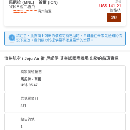
馬尼拉 (MNL)
首爾 (ICN)
起價
US$ 141.21
9月9日週三
直飛
價格/人
濟州航空
預訂
請注意，此頁面上列出的價格可能已過時，且可能在未事先通知的情
況下更改。我們致力於提供最準確且最新的資訊。
濟州航空 / Jeju Air 從 尼諾伊·艾奎諾國際機場 出發的航班資訊
獨家航班優惠
馬尼拉 - 首爾
US$ 95.47
最低票價月
8月
總目的地
1