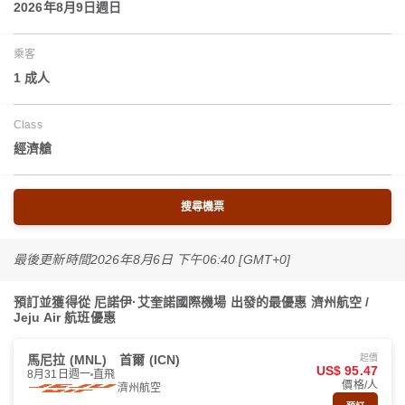
2026年8月9日週日
乘客
1 成人
Class
經濟艙
搜尋機票
最後更新時間
2026年8月6日 下午06:40 [GMT+0]
預訂並獲得從 尼諾伊·艾奎諾國際機場 出發的最優惠 濟州航空 /
Jeju Air 航班優惠
馬尼拉 (MNL)
首爾 (ICN)
起價
US$ 95.47
8月31日週一
直飛
價格/人
濟州航空