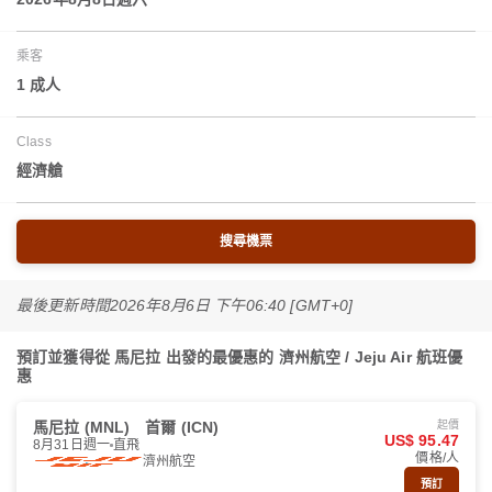
乘客
1 成人
Class
經濟艙
搜尋機票
最後更新時間
2026年8月6日 下午06:40 [GMT+0]
預訂並獲得從 馬尼拉 出發的最優惠的 濟州航空 / Jeju Air 航班優
惠
馬尼拉 (MNL)
首爾 (ICN)
起價
US$ 95.47
8月31日週一
直飛
價格/人
濟州航空
預訂