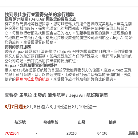
找到最佳旅行並獲得完美的旅行體驗
搭乘 濟州航空 / Jeju Air 開啟您的冒險之旅
有許多觀光勝地等著您探索，您可以輕鬆找到適合冒險的完美地點。無論是前
往浪漫的城市度假，探索充滿文化的熱鬧都市，還是在寧靜的海灘上放鬆身
心，每種旅行者都能找到適合自己的地方。憑藉手邊豐富的選擇，您理想的目
的地就在一次飛行之遙。從馬尼拉最受歡迎的航空公司濟州航空 / Jeju Air開始
您的旅程，享受最優質的服務。
便利的預訂服務
透過 Airpaz 輕鬆預訂 濟州航空 / Jeju Air 飛往您最喜歡的目的地。我們提供快
速又方便的航班預訂服務。如果您對航班有任何特殊要求，我們可以協助與航
空公司溝通。預訂從馬尼拉出發的便捷航班。
Airpaz，您經驗豐富的旅遊夥伴
讓 Airpaz 成為您預訂航班的首選並享受極具吸引力的優惠。透過 Airpaz 直覺
的線上預訂系統，您可以快速搜尋、比較並預訂適合您預算的廉價航班。預訂
便宜的
從馬尼拉出發的航班
，享受最佳旅行體驗和無與倫比的優惠。
查看從 馬尼拉 出發的 濟州航空 / Jeju Air 航班時刻表
8月7日週五
8月8日週六
8月9日週日
8月10日週一
航班號
飛機型號
出發
抵達
7C2104
-
23:20
04:30
馬尼