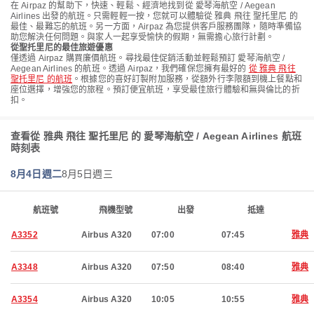
在 Airpaz 的幫助下，快速、輕鬆、經濟地找到從 愛琴海航空 / Aegean
Airlines 出發的航班。只需輕輕一按，您就可以體驗從 雅典 飛往 聖托里尼 的
最佳、最難忘的航班。另一方面，Airpaz 為您提供客戶服務團隊，隨時準備協
助您解決任何問題。與家人一起享受愉快的假期，無需擔心旅行計劃。
從聖托里尼的最佳旅遊優惠
僅透過 Airpaz 購買廉價航班。尋找最佳促銷活動並輕鬆預訂 愛琴海航空 /
Aegean Airlines 的航班。透過 Airpaz，我們確保您擁有最好的
從 雅典 飛往
聖托里尼 的航班
。根據您的喜好訂製附加服務，從額外行李限額到機上餐點和
座位選擇，增強您的旅程。預訂便宜航班，享受最佳旅行體驗和無與倫比的折
扣。
查看從 雅典 飛往 聖托里尼 的 愛琴海航空 / Aegean Airlines 航班
時刻表
8月4日週二
8月5日週三
航班號
飛機型號
出發
抵達
A3352
Airbus A320
07:00
07:45
雅典
A3348
Airbus A320
07:50
08:40
雅典
A3354
Airbus A320
10:05
10:55
雅典