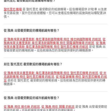
聖托里尼 最受歡迎的抵達機場有哪些？
聖托里尼機場
是 聖托里尼 最受歡迎的抵達機場。這些機場提供 計程車 以及更
多完善設施，提升您的旅遊體驗。您可以查看這些機場的設施與航站樓配置詳
情。
從 雅典 出發最受歡迎的機場航線有哪些？
從 雅典埃萊夫塞里奧斯·韋尼澤洛斯國際機場 飛往 維也納國際機場 的航班
,
從
雅典埃萊夫塞里奧斯·韋尼澤洛斯國際機場 飛往 開羅國際機場 的航班
,
從 雅典
埃萊夫塞里奧斯·韋尼澤洛斯國際機場 飛往 聖托里尼機場 的航班
是從 雅典 出
發最受歡迎的機場航線。這些航線為您的旅程提供便利的轉機選擇。
前往 聖托里尼 最受歡迎的機場航線有哪些？
從 雅典埃萊夫塞里奧斯·韋尼澤洛斯國際機場 飛往 聖托里尼機場 的航班
,
從 米
克諾斯機場 飛往 聖托里尼機場 的航班
,
從 帕雷瑟機場 飛往 聖托里尼機場 的航
班
是前往 聖托里尼 最受歡迎的機場航線。這些航線為您的旅程提供便利的轉
機選擇。
從 雅典 出發最受歡迎的城市航線有哪些？
從 雅典 飛往 維也納 的航班
,
從 雅典 飛往 開羅 的航班
是從 雅典 出發最受歡迎
的城市航線。這些航線提供來自主要城市的便利連接。