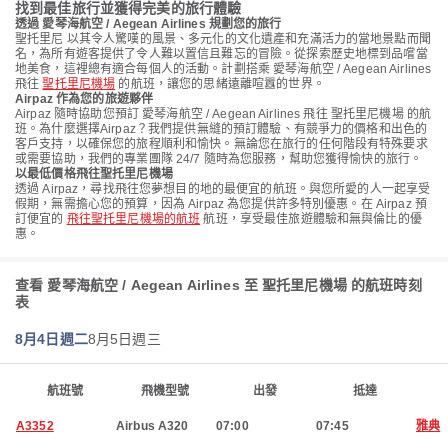
找到最佳旅行並獲得完美的旅行體驗
透過 愛琴海航空 / Aegean Airlines 規劃您的旅行
聖托里尼 以其令人驚嘆的風景、多元化的文化遺產和充滿活力的當地景點而聞
名，為所有遊客提供了令人難以置信且難忘的冒險。從探索歷史地標到品嚐當
地美食，這裡總有適合每個人的活動。計劃搭乘 愛琴海航空 / Aegean Airlines
飛往
聖托里尼機場
的航班，讓您的思緒遠離喧囂的世界。
Airpaz 作為您的旅遊夥伴
Airpaz 隨時協助您預訂 愛琴海航空 / Aegean Airlines 飛往 聖托里尼機場 的航
班。為什麼選擇Airpaz？我們提供無縫的預訂體驗、有競爭力的價格和出色的
客戶支持，以確保您的旅程順利和愉快。無論您在旅行的任何階段有特殊要求
或需要協助，我們的專業團隊 24/7 隨時為您服務，幫助您獲得愉快的旅行。
以最低價格飛往聖托里尼機場
透過 Airpaz，尋找飛往您夢想目的地的最便宜的航班。與您所愛的人一起享受
假期，無需擔心您的預算，因為 Airpaz 為您提供許多特別優惠。在 Airpaz 預
訂便宜的
飛往聖托里尼機場的航班
航班，享受最佳旅遊體驗和無與倫比的優
惠。
查看 愛琴海航空 / Aegean Airlines 至 聖托里尼機場 的航班時刻
表
8月4日週二
8月5日週三
航班號
飛機型號
出發
抵達
A3352
Airbus A320
07:00
07:45
雅典