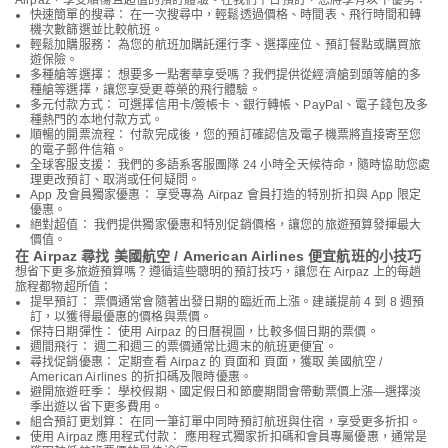
Airpaz，享受順暢且超值的預訂體驗。在我們平台預訂，您將享有以下優勢：
快速簡單的搜尋： 在一次搜尋中，輕鬆透過價格、時間表、飛行時間和轉
機次數篩選並比較航班。
輕鬆加購服務： 為您的航班加購託運行李、選擇座位、預訂餐點或購買旅
遊保險。
多種艙等選擇： 想要多一點奢華享受嗎？我們提供從經濟艙到頭等艙的多
種艙等選擇，讓您享受更尊榮的飛行體驗。
多元付款方式： 可選擇信用卡/簽帳卡、銀行轉帳、PayPal、電子錢包及多
種熱門的本地付款方式。
順暢的開票流程： 付款完成後，您的預訂確認信及電子機票將直接寄至您
的電子郵件信箱。
全球客服支援： 我們的多語系客服團隊 24 小時全天候待命，隨時協助您處
理更改預訂、取消或任何疑問。
App 及會員獨家優惠： 享受專為 Airpaz 會員打造的特別折扣與 App 限定
優惠。
絕對超值： 我們提供獨家優惠和特別促銷價格，讓您的旅遊預算發揮最大
價值。
在 Airpaz 尋找 美國航空 / American Airlines 便宜航班的小技巧
想省下更多旅遊預算嗎？遵循這些聰明的預訂技巧，讓您在 Airpaz 上的每趟
旅程都物超所值：
提早預訂： 票價通常會隨著出發日期的臨近而上漲。建議提前 4 到 8 週預
訂，以獲得最優惠的價格與票價。
保持日期彈性： 使用 Airpaz 的日曆視圖，比較多個日期的票價。
週間飛行： 週二和週三的票價通常比週末的航班更便宜。
尋找促銷優惠： 定期查看 Airpaz 的 頁面和 頁面，獲取 美國航空 /
American Airlines 的折扣碼及限時優惠。
避開旅遊旺季： 學校假期、國定假日和節慶期間會帶動票價上漲—選擇淡
季出遊以省下更多費用。
組合預訂更划算： 在同一筆訂單中同時預訂航班與住宿，享受更多折扣。
使用 Airpaz 應用程式付款： 應用程式獨家折扣碼和會員專屬優惠，通常是