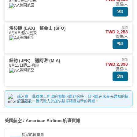
8月6日週四
直飛
價格/人
美國航空
預訂
洛杉磯 (LAX)
舊金山 (SFO)
起價
TWD 2,253
8月8日週六
直飛
價格/人
美國航空
預訂
紐約 (JFK)
邁阿密 (MIA)
起價
TWD 2,390
8月11日週二
直飛
價格/人
美國航空
預訂
請注意，此頁面上列出的價格可能已過時，且可能在未事先通知的情
況下更改。我們致力於提供最準確且最新的資訊。
美國航空 / American Airlines航班資訊
獨家航班優惠