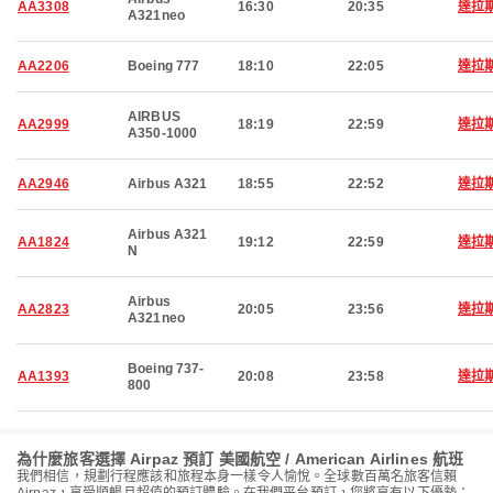
AA3308
16:30
20:35
達拉
A321neo
AA2206
Boeing 777
18:10
22:05
達拉
AIRBUS
AA2999
18:19
22:59
達拉
A350-1000
AA2946
Airbus A321
18:55
22:52
達拉
Airbus A321
AA1824
19:12
22:59
達拉
N
Airbus
AA2823
20:05
23:56
達拉
A321neo
Boeing 737-
AA1393
20:08
23:58
達拉
800
為什麼旅客選擇 Airpaz 預訂 美國航空 / American Airlines 航班
我們相信，規劃行程應該和旅程本身一樣令人愉悅。全球數百萬名旅客信賴