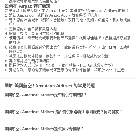
獲取較低航班票價的最佳途徑。
如何在 Airpaz 預訂航班
請按照以下簡單步驟，在 Airpaz 上預訂 美國航空 / American Airlines 航班：
造訪 Airpaz.com 或開啟 Airpaz App，然後選擇「航班」
輸入您的出發城市（例如：吉隆坡）及目的地（例如：峇里島、新加坡或曼
谷）
選擇您的出發日期和乘客人數
點擊「搜尋」查看可供預訂的航班
使用價格、出發時間或飛行時間等篩選條件找到最佳選擇，然後選擇您屬意
的航班
確實填寫與護照或身分證上完全一致的乘客資料（全名、出生日期、國籍和
聯絡資訊）
視需求加購額外服務，例如行李、座位選擇、餐點或旅遊保險
再次確認您的預訂詳細資訊
選擇付款方式（信用卡/金融卡、銀行轉帳、PayPal 或分期付款）
完成付款—您的電子機票將寄至您的電子郵件信箱，並可於 App 中查看
關於 美國航空 / American Airlines 的常見問題
美國航空 / American Airlines是否提供行李限額？
美國航空 / American Airlines 是否提供網路/線上報到服務？何時開放？
美國航空 / American Airlines提供多少條航線？