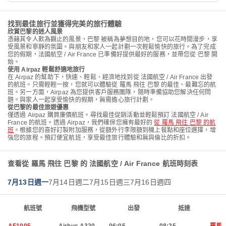
找到最佳旅行並獲得完美的旅行體驗
欣賞巴黎的迷人風景
憑藉其令人歎為觀止的風景，巴黎 被稱為夢想目的地，您可以花時間漫步，享
受風景和寧靜的氛圍。與朋友和家人一起計劃一次輕鬆愉快的旅行。為了完成
您的假期，法國航空 / Air France 已準備好提供最好的服務，並帶您從 巴黎 開
始。
使用 Airpaz 輕鬆舒適地旅行
在 Airpaz 的幫助下，快速、輕鬆、經濟地找到從 法國航空 / Air France 出發
的航班。只需輕輕一按，您就可以體驗從 羅馬 飛往 巴黎 的最佳、最難忘的航
班。另一方面，Airpaz 為您提供客戶服務團隊，隨時準備協助您解決任何問
題。與家人一起享受愉快的假期，無需擔心旅行計劃。
從巴黎的最佳旅遊優惠
僅透過 Airpaz 購買廉價航班。尋找最佳促銷活動並輕鬆預訂 法國航空 / Air
France 的航班。透過 Airpaz，我們確保您擁有最好的
從 羅馬 飛往 巴黎 的航
班
。根據您的喜好訂製附加服務，從額外行李限額到機上餐點和座位選擇，增
強您的旅程。預訂便宜航班，享受最佳旅行體驗和無與倫比的折扣。
查看從 羅馬 飛往 巴黎 的 法國航空 / Air France 航班時刻表
7月13日週一
7月14日週二
7月15日週三
7月16日週四
航班號
飛機型號
出發
抵達